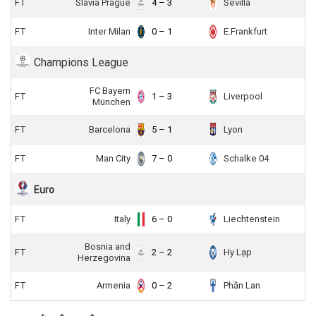
FT
Slavia Prague
4 – 3
Sevilla
FT
Inter Milan
0 – 1
E.Frankfurt
Champions League
FC Bayern
FT
1 – 3
Liverpool
München
FT
Barcelona
5 – 1
Lyon
FT
Man City
7 – 0
Schalke 04
Euro
FT
Italy
6 – 0
Liechtenstein
Bosnia and
FT
2 – 2
Hy Lạp
Herzegovina
FT
Armenia
0 – 2
Phần Lan