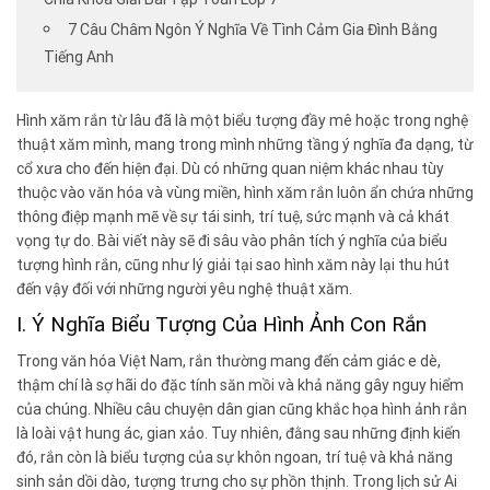
7 Câu Châm Ngôn Ý Nghĩa Về Tình Cảm Gia Đình Bằng
Tiếng Anh
Hình xăm rắn từ lâu đã là một biểu tượng đầy mê hoặc trong nghệ
thuật xăm mình, mang trong mình những tầng ý nghĩa đa dạng, từ
cổ xưa cho đến hiện đại. Dù có những quan niệm khác nhau tùy
thuộc vào văn hóa và vùng miền, hình xăm rắn luôn ẩn chứa những
thông điệp mạnh mẽ về sự tái sinh, trí tuệ, sức mạnh và cả khát
vọng tự do. Bài viết này sẽ đi sâu vào phân tích ý nghĩa của biểu
tượng hình rắn, cũng như lý giải tại sao hình xăm này lại thu hút
đến vậy đối với những người yêu nghệ thuật xăm.
I. Ý Nghĩa Biểu Tượng Của Hình Ảnh Con Rắn
Trong văn hóa Việt Nam, rắn thường mang đến cảm giác e dè,
thậm chí là sợ hãi do đặc tính săn mồi và khả năng gây nguy hiểm
của chúng. Nhiều câu chuyện dân gian cũng khắc họa hình ảnh rắn
là loài vật hung ác, gian xảo. Tuy nhiên, đằng sau những định kiến
đó, rắn còn là biểu tượng của sự khôn ngoan, trí tuệ và khả năng
sinh sản dồi dào, tượng trưng cho sự phồn thịnh. Trong lịch sử Ai