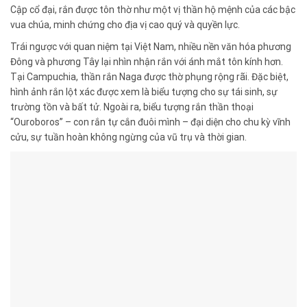
Cập cổ đại, rắn được tôn thờ như một vị thần hộ mệnh của các bậc
vua chúa, minh chứng cho địa vị cao quý và quyền lực.
Trái ngược với quan niệm tại Việt Nam, nhiều nền văn hóa phương
Đông và phương Tây lại nhìn nhận rắn với ánh mắt tôn kính hơn.
Tại Campuchia, thần rắn Naga được thờ phụng rộng rãi. Đặc biệt,
hình ảnh rắn lột xác được xem là biểu tượng cho sự tái sinh, sự
trường tồn và bất tử. Ngoài ra, biểu tượng rắn thần thoại
“Ouroboros” – con rắn tự cắn đuôi mình – đại diện cho chu kỳ vĩnh
cửu, sự tuần hoàn không ngừng của vũ trụ và thời gian.