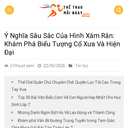
Skip
to
content
Ý Nghĩa Sâu Sắc Của Hình Xăm Rắn:
Khám Phá Biểu Tượng Cổ Xưa Và Hiện
Đại
274 lượt xem
22/05/2026
Tin tức
Thể Chế Quân Chủ Chuyên Chế: Quyền Lực Tối Cao Trong
Tay Vua
Top 30 Bài Văn Biểu Cảm Về Con Người Hay Nhất Cho Học
Sinh Lớp 7
Những Danh Ngôn Bất Hủ Về Lao Động và Thành Công
Khám phá Vấn đề Đường Trung Tuyến trong Tam Giác:
Chìa Khóa Giải Bài Tập Toán Lớp 7