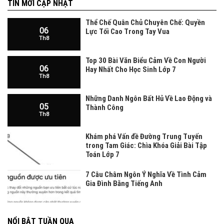
TIN MỚI CẬP NHẬT
Thể Chế Quân Chủ Chuyên Chế: Quyền
06
Lực Tối Cao Trong Tay Vua
Th8
Top 30 Bài Văn Biểu Cảm Về Con Người
06
Hay Nhất Cho Học Sinh Lớp 7
Th8
Những Danh Ngôn Bất Hủ Về Lao Động và
05
Thành Công
Th8
Khám phá Vấn đề Đường Trung Tuyến
trong Tam Giác: Chìa Khóa Giải Bài Tập
Toán Lớp 7
7 Câu Châm Ngôn Ý Nghĩa Về Tình Cảm
Gia Đình Bằng Tiếng Anh
NỔI BẬT TUẦN QUA