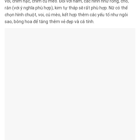
voi, chim hạc, chim cú mèo. Đối với nam, các hình như rồng, chó,
rắn (với ý nghĩa phù hợp), kim tự tháp sẽ rất phù hợp. Nữ có thể
chọn hình chuột, voi, cú mèo, kết hợp thêm các yếu tố như ngôi
sao, bông hoa để tăng thêm vẻ đẹp và cá tính.