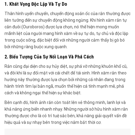
1. Khát Vọng Độc Lập Và Tự Do
Thân hình uyển chuyển, chuyển động xoắn ốc của rắn thường được
liên tưởng đến sự chuyển động không ngừng. Khi hình xăm rắn tự
cắn đuôi (Ouroboros) được lựa chọn, nó thể hiện mong muốn
mãnh liệt của người mang hình xăm về sự tự do, tự chủ và độc lập
trong cuộc sống, đặc biệt đối với những người cảm thấy bị gò bó
bởi những ràng buộc xung quanh.
2. Biểu Tượng Của Sự Nổi Loạn Và Phá Cách
Rắn cũng đại diện cho sự hủy diệt, sự phá vỡ những khuôn khổ cũ,
và đôi khi là sự đối mặt với cái chết để tái sinh. Hình xăm rắn theo
hướng này thường được lựa chọn bởi những cá nhân đang trong
hành trình tìm lại bản ngã, muốn thể hiện cá tính mạnh mẽ, phá
cách và không ngại thể hiện sự khác biệt.
Bên cạnh đó, hình ảnh rắn còn toát lên vẻ thông minh, lanh lợi và
khả năng ứng biến nhanh nhạy. Những người sở hữu hình xăm rắn
thường được cho là có trí tuệ sắc bén, khả năng giải quyết vấn đề
hiệu quả và sự nhạy bén trong việc nắm bắt thời cơ.