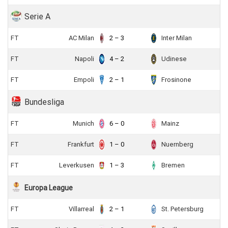
Serie A
FT
AC Milan
2 – 3
Inter Milan
FT
Napoli
4 – 2
Udinese
FT
Empoli
2 – 1
Frosinone
Bundesliga
FT
Munich
6 – 0
Mainz
FT
Frankfurt
1 – 0
Nuernberg
FT
Leverkusen
1 – 3
Bremen
Europa League
FT
Villarreal
2 – 1
St. Petersburg