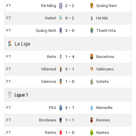
FT
Đà Nẵng
2 – 2
Quảng Nam
FT
Viettel
0 – 2
Hà Nội
FT
Quảng Ninh
3 – 0
Thanh Hóa
La Liga
FT
Betis
1 – 4
Barcelona
FT
Villarreal
3 – 1
Vallecano
FT
Valencia
1 – 0
Getafe
Ligue 1
FT
PSG
3 – 1
Marseille
FT
Bordeaux
1 – 1
Rennes
FT
Reims
1 – 0
Nantes