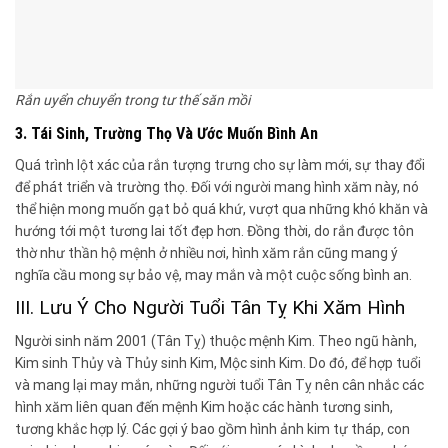
Rắn uyển chuyển trong tư thế săn mồi
3. Tái Sinh, Trường Thọ Và Ước Muốn Bình An
Quá trình lột xác của rắn tượng trưng cho sự làm mới, sự thay đổi
để phát triển và trường thọ. Đối với người mang hình xăm này, nó
thể hiện mong muốn gạt bỏ quá khứ, vượt qua những khó khăn và
hướng tới một tương lai tốt đẹp hơn. Đồng thời, do rắn được tôn
thờ như thần hộ mệnh ở nhiều nơi, hình xăm rắn cũng mang ý
nghĩa cầu mong sự bảo vệ, may mắn và một cuộc sống bình an.
III. Lưu Ý Cho Người Tuổi Tân Tỵ Khi Xăm Hình
Người sinh năm 2001 (Tân Tỵ) thuộc mệnh Kim. Theo ngũ hành,
Kim sinh Thủy và Thủy sinh Kim, Mộc sinh Kim. Do đó, để hợp tuổi
và mang lại may mắn, những người tuổi Tân Tỵ nên cân nhắc các
hình xăm liên quan đến mệnh Kim hoặc các hành tương sinh,
tương khắc hợp lý. Các gợi ý bao gồm hình ảnh kim tự tháp, con