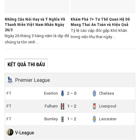
Những Câu Nói Hay và Ý Nghĩa Về
Khám Phá 7+ Tư Thế Quan Hệ Dễ
Thanh Niên Việt Nam Nhân Ngày
Mang Thai An Toàn và Hiệu Quả
26/3
Tỷ lệ các cặp đôi gặp khó khăn
Ngày 26 tháng 3 hàng năm là dịp để
trong việc thụ thai ngày ...
chúng ta tôn vinh ...
KẾT QUẢ THI ĐẤU
Premier League
FT
Everton
2 – 0
Chelsea
FT
Fulham
1 – 2
Liverpool
FT
Burnley
1 – 2
Leicester
V-League