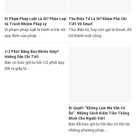
Vi Phạm Pháp Luật Là Gì? Phân Loại
Thư Điện Tử Là Gì? Khám Phá Chi
và Trách Nhiệm Pháp Lý
Tiết Về Email
Vi phạm pháp luật là hành vi trái với
Thư điện tử, hay còn gọi là Email, đã
quy định của pháp ...
trở thành một công ...
1/2 Phút Bằng Bao Nhiêu Giây?
Hướng Dẫn Chi Tiết
Bạn có bao giờ tự hỏi 1/2 phút quy
đổi ra giây là ...
Bí Quyết “Không Làm Mà Vẫn Có
Ăn”: Những Cách Kiếm Tiền Thông
Minh Cho Người Việt
Bạn đã bao giờ tự hỏi liệu có tồn tại
những phương pháp ...