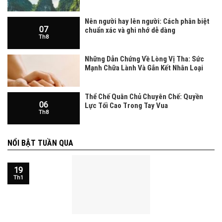
Nên người hay lên người: Cách phân biệt
07
chuẩn xác và ghi nhớ dễ dàng
Th8
Những Dẫn Chứng Về Lòng Vị Tha: Sức
Mạnh Chữa Lành Và Gắn Kết Nhân Loại
Thể Chế Quân Chủ Chuyên Chế: Quyền
06
Lực Tối Cao Trong Tay Vua
Th8
NỔI BẬT TUẦN QUA
19
Th1