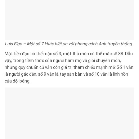
Luis Figo – Một số 7 khác biệt so với phong cách Anh truyền thống
Một tiền đạo có thể mặc số 3, một thủ môn có thể mặc số 88. Dẫu
vậy, trong tiềm thức của người hâm mộ và giới chuyên môn,
những quy chuẩn cũ vẫn còn giá trị tham chiếu mạnh mẽ: Số 1 vẫn
là người gác đền, số 9 vẫn là tay săn bàn và số 10 vẫn là linh hồn
của đội bóng.