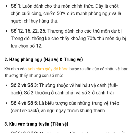
Số 1:
Luôn dành cho thủ môn chính thức. Đây là chốt
chặn cuối cùng, chiếm 50% sức mạnh phòng ngự và là
người chỉ huy hàng thủ.
Số 12, 16, 22, 25:
Thường dành cho các thủ môn dự bị.
Trong đó, thống kê cho thấy khoảng 70% thủ môn dự bị
lựa chọn số 12.
2. Hàng phòng ngự (Hậu vệ & Trung vệ)
Khi nhìn vào
ảnh cầm giày đá bóng
bước ra sân của các hậu vệ, bạn
thường thấy những con số nhỏ:
Số 2 và Số 3:
Thường thuộc về hai hậu vệ cánh (full-
back). Số 2 thường ở cánh phải và số 3 ở cánh trái.
Số 4 và Số 5:
Là biểu tượng của những trung vệ thép
(center-back), án ngữ ngay trước khung thành.
3. Khu vực trung tuyến (Tiền vệ)