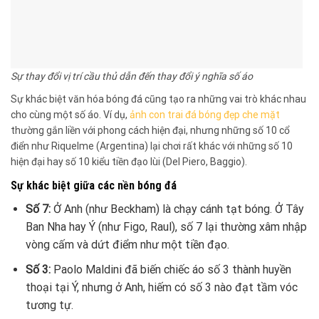
Sự thay đổi vị trí cầu thủ dẫn đến thay đổi ý nghĩa số áo
Sự khác biệt văn hóa bóng đá cũng tạo ra những vai trò khác nhau
cho cùng một số áo. Ví dụ,
ảnh con trai đá bóng đẹp che mặt
thường gắn liền với phong cách hiện đại, nhưng những số 10 cổ
điển như Riquelme (Argentina) lại chơi rất khác với những số 10
hiện đại hay số 10 kiểu tiền đạo lùi (Del Piero, Baggio).
Sự khác biệt giữa các nền bóng đá
Số 7:
Ở Anh (như Beckham) là chạy cánh tạt bóng. Ở Tây
Ban Nha hay Ý (như Figo, Raul), số 7 lại thường xâm nhập
vòng cấm và dứt điểm như một tiền đạo.
Số 3:
Paolo Maldini đã biến chiếc áo số 3 thành huyền
thoại tại Ý, nhưng ở Anh, hiếm có số 3 nào đạt tầm vóc
tương tự.