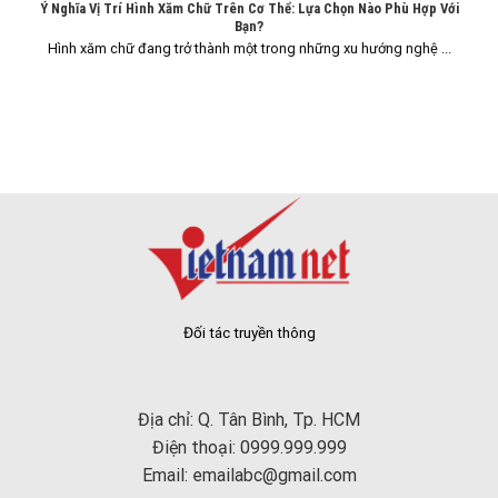
Ý Nghĩa Vị Trí Hình Xăm Chữ Trên Cơ Thể: Lựa Chọn Nào Phù Hợp Với
Bạn?
Hình xăm chữ đang trở thành một trong những xu hướng nghệ ...
Đối tác truyền thông
Địa chỉ: Q. Tân Bình, Tp. HCM
Điện thoại: 0999.999.999
Email:
emailabc@gmail.com