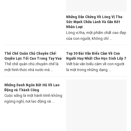
Những Dẫn Chứng Về Lòng Vị Tha:
Sức Mạnh Chữa Lành Và Gắn Kết
Nhân Loại
Lòng vị tha, một phẩm chất cao đẹp
của con người, không chỉ ...
Thể Chế Quân Chủ Chuyên Chế:
Top 30 Bài Văn Biểu Cảm Về Con
Quyền Lực Tối Cao Trong Tay Vua
Người Hay Nhất Cho Học Sinh Lớp 7
Thể chế quân chủ chuyên chế là
Viết bài văn biểu cảm về con người
một hình thức nhà nước mà ...
là một trong những dạng ...
Những Danh Ngôn Bất Hủ Về Lao
Động và Thành Công
Cuộc sống là một hành trình không
ngừng nghỉ, nơi lao động và ...