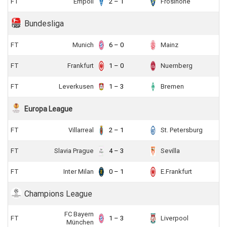
FT
Empoli
2 – 1
Frosinone
Bundesliga
FT
Munich
6 – 0
Mainz
FT
Frankfurt
1 – 0
Nuernberg
FT
Leverkusen
1 – 3
Bremen
Europa League
FT
Villarreal
2 – 1
St. Petersburg
FT
Slavia Prague
4 – 3
Sevilla
FT
Inter Milan
0 – 1
E.Frankfurt
Champions League
FC Bayern
FT
1 – 3
Liverpool
München