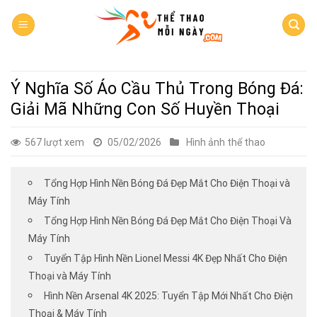
Skip
to
content
Ý Nghĩa Số Áo Cầu Thủ Trong Bóng Đá:
Giải Mã Những Con Số Huyền Thoại
567 lượt xem
05/02/2026
Hình ảnh thể thao
Tổng Hợp Hình Nền Bóng Đá Đẹp Mắt Cho Điện Thoại và
Máy Tính
Tổng Hợp Hình Nền Bóng Đá Đẹp Mắt Cho Điện Thoại Và
Máy Tính
Tuyển Tập Hình Nền Lionel Messi 4K Đẹp Nhất Cho Điện
Thoại và Máy Tính
Hình Nền Arsenal 4K 2025: Tuyển Tập Mới Nhất Cho Điện
Thoại & Máy Tính