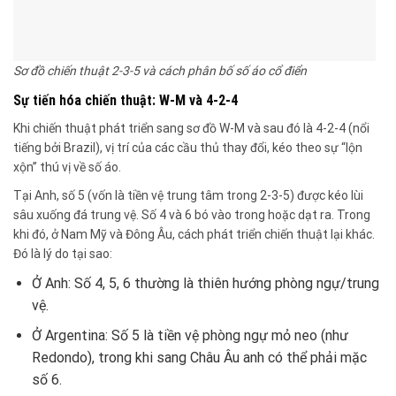
Sơ đồ chiến thuật 2-3-5 và cách phân bố số áo cổ điển
Sự tiến hóa chiến thuật: W-M và 4-2-4
Khi chiến thuật phát triển sang sơ đồ W-M và sau đó là 4-2-4 (nổi
tiếng bởi Brazil), vị trí của các cầu thủ thay đổi, kéo theo sự “lộn
xộn” thú vị về số áo.
Tại Anh, số 5 (vốn là tiền vệ trung tâm trong 2-3-5) được kéo lùi
sâu xuống đá trung vệ. Số 4 và 6 bó vào trong hoặc dạt ra. Trong
khi đó, ở Nam Mỹ và Đông Âu, cách phát triển chiến thuật lại khác.
Đó là lý do tại sao:
Ở Anh: Số 4, 5, 6 thường là thiên hướng phòng ngự/trung
vệ.
Ở Argentina: Số 5 là tiền vệ phòng ngự mỏ neo (như
Redondo), trong khi sang Châu Âu anh có thể phải mặc
số 6.