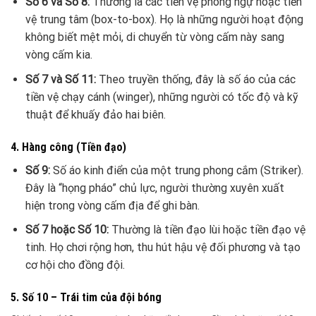
Số 6 và Số 8:
Thường là các tiền vệ phòng ngự hoặc tiền
vệ trung tâm (box-to-box). Họ là những người hoạt động
không biết mệt mỏi, di chuyển từ vòng cấm này sang
vòng cấm kia.
Số 7 và Số 11:
Theo truyền thống, đây là số áo của các
tiền vệ chạy cánh (winger), những người có tốc độ và kỹ
thuật để khuấy đảo hai biên.
4. Hàng công (Tiền đạo)
Số 9:
Số áo kinh điển của một trung phong cắm (Striker).
Đây là “họng pháo” chủ lực, người thường xuyên xuất
hiện trong vòng cấm địa để ghi bàn.
Số 7 hoặc Số 10:
Thường là tiền đạo lùi hoặc tiền đạo vệ
tinh. Họ chơi rộng hơn, thu hút hậu vệ đối phương và tạo
cơ hội cho đồng đội.
5. Số 10 – Trái tim của đội bóng