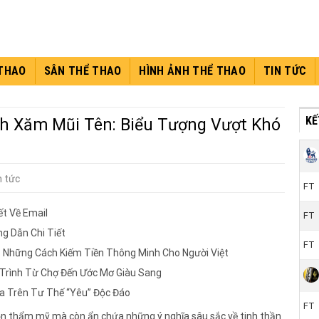
 THAO
SÂN THỂ THAO
HÌNH ẢNH THỂ THAO
TIN TỨC
KÊ
nh Xăm Mũi Tên: Biểu Tượng Vượt Khó
n tức
FT
ết Về Email
FT
g Dẫn Chi Tiết
FT
: Những Cách Kiếm Tiền Thông Minh Cho Người Việt
 Trình Từ Chợ Đến Ước Mơ Giàu Sang
a Trên Tư Thế “Yêu” Độc Đáo
FT
ọn thẩm mỹ mà còn ẩn chứa những ý nghĩa sâu sắc về tinh thần