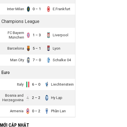
Inter Milan
0 – 1
E.Frankfurt
Champions League
FC Bayern
1 – 3
Liverpool
München
Barcelona
5 – 1
Lyon
Man City
7 – 0
Schalke 04
Euro
Italy
6 – 0
Liechtenstein
Bosnia and
2 – 2
Hy Lạp
Herzegovina
Armenia
0 – 2
Phần Lan
 MỚI CẬP NHẬT