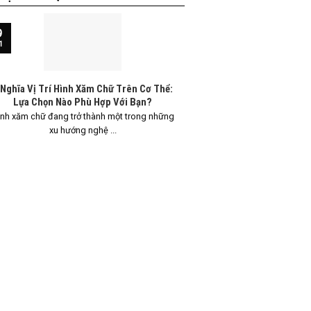
9
13
1
Th5
 Nghĩa Vị Trí Hình Xăm Chữ Trên Cơ Thể:
Ý Nghĩa Vị Trí Hình 
Lựa Chọn Nào Phù Hợp Với Bạn?
Hướng Dẫn
nh xăm chữ đang trở thành một trong những
Hình xăm chữ đang ng
xu hướng nghệ ...
biến, đặc 