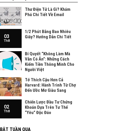
Thư Điện Tử Là Gì? Khám
Phá Chi Tiết Về Email
1/2 Phút Bằng Bao Nhiêu
03
Giây? Hướng Dẫn Chi Tiết
Th8
Bí Quyết “Không Làm Mà
Vẫn Có Ăn”: Những Cách
Kiếm Tiền Thông Minh Cho
Người Việt
Tớ Thích Cậu Hơn Cả
Harvard: Hành Trình Từ Chợ
Đến Ước Mơ Giàu Sang
Chiến Lược Đầu Tư Chứng
02
Khoán Dựa Trên Tư Thế
Th8
“Yêu” Độc Đáo
 BẬT TUẦN QUA