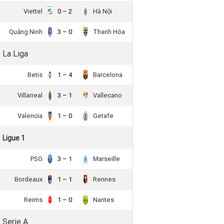
Viettel
0 – 2
Hà Nội
Quảng Ninh
3 – 0
Thanh Hóa
La Liga
Betis
1 – 4
Barcelona
Villarreal
3 – 1
Vallecano
Valencia
1 – 0
Getafe
Ligue 1
PSG
3 – 1
Marseille
Bordeaux
1 – 1
Rennes
Reims
1 – 0
Nantes
Serie A