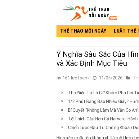
Skip
to
content
THỂ THAO MỖI NGÀY
LUẬT THỂ
Ý Nghĩa Sâu Sắc Của Hì
và Xác Định Mục Tiêu
161 lượt xem
11/05/2026
Ti
Thư Điện Tử Là Gì? Khám Phá Chi Ti
1/2 Phút Bằng Bao Nhiêu Giây? Hướn
Bí Quyết “Không Làm Mà Vẫn Có Ăn”
Tớ Thích Cậu Hơn Cả Harvard: Hành
Chiến Lược Đầu Tư Chứng Khoán Dự
Hình xăm mũi tên không chỉ là một lựa ch