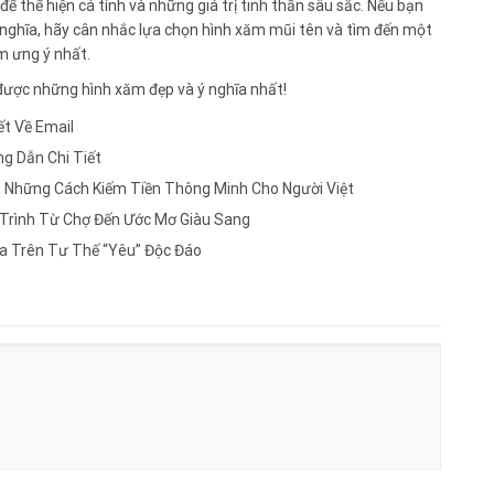
 để thể hiện cá tính và những giá trị tinh thần sâu sắc. Nếu bạn
nghĩa, hãy cân nhắc lựa chọn hình xăm mũi tên và tìm đến một
m ưng ý nhất.
 được những hình xăm đẹp và ý nghĩa nhất!
ết Về Email
g Dẫn Chi Tiết
: Những Cách Kiếm Tiền Thông Minh Cho Người Việt
 Trình Từ Chợ Đến Ước Mơ Giàu Sang
a Trên Tư Thế “Yêu” Độc Đáo