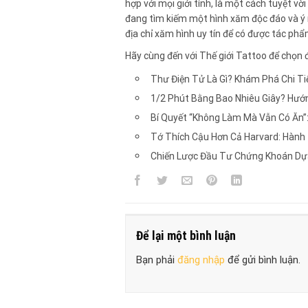
hợp với mọi giới tính, là một cách tuyệt vời
đang tìm kiếm một hình xăm độc đáo và ý 
địa chỉ xăm hình uy tín để có được tác phẩ
Hãy cùng đến với Thế giới Tattoo để chọn
Thư Điện Tử Là Gì? Khám Phá Chi Ti
1/2 Phút Bằng Bao Nhiêu Giây? Hướn
Bí Quyết “Không Làm Mà Vẫn Có Ăn”
Tớ Thích Cậu Hơn Cả Harvard: Hành
Chiến Lược Đầu Tư Chứng Khoán Dự
Để lại một bình luận
Bạn phải
đăng nhập
để gửi bình luận.