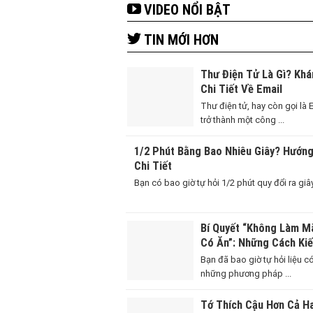
VIDEO NỔI BẬT
TIN MỚI HƠN
Thư Điện Tử Là Gì? Kh
Chi Tiết Về Email
Thư điện tử, hay còn gọi là 
trở thành một công ...
1/2 Phút Bằng Bao Nhiêu Giây? Hướn
Chi Tiết
Bạn có bao giờ tự hỏi 1/2 phút quy đổi ra giây 
Bí Quyết “Không Làm M
Có Ăn”: Những Cách Ki
Thông Minh Cho Người 
Bạn đã bao giờ tự hỏi liệu có
những phương pháp ...
Tớ Thích Cậu Hơn Cả Ha