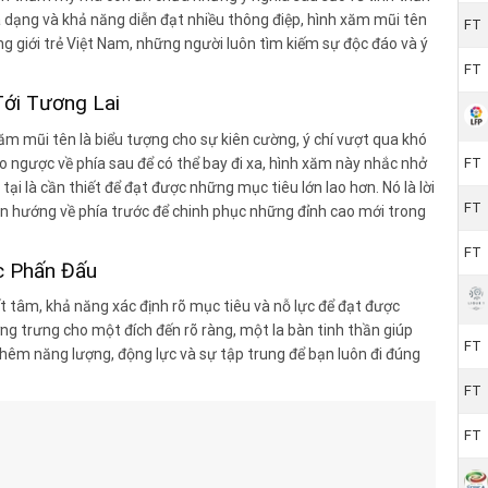
a dạng và khả năng diễn đạt nhiều thông điệp, hình xăm mũi tên
FT
ong giới trẻ Việt Nam, những người luôn tìm kiếm sự độc đáo và ý
FT
ới Tương Lai
ăm mũi tên là biểu tượng cho sự kiên cường, ý chí vượt qua khó
 ngược về phía sau để có thể bay đi xa, hình xăm này nhắc nhở
FT
i là cần thiết để đạt được những mục tiêu lớn lao hơn. Nó là lời
FT
ôn hướng về phía trước để chinh phục những đỉnh cao mới trong
FT
c Phấn Đấu
t tâm, khả năng xác định rõ mục tiêu và nỗ lực để đạt được
ng trưng cho một đích đến rõ ràng, một la bàn tinh thần giúp
FT
thêm năng lượng, động lực và sự tập trung để bạn luôn đi đúng
FT
FT