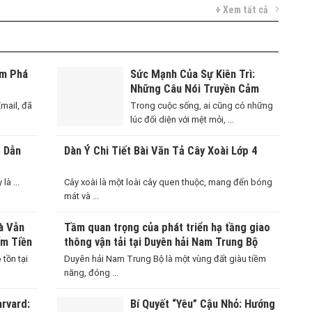
+ Xem tất cả
ám Phá
Sức Mạnh Của Sự Kiên Trì:
Những Câu Nói Truyền Cảm
Hứng Vượt Qua Thử Thách
Email, đã
Trong cuộc sống, ai cũng có những
lúc đối diện với mệt mỏi, ...
g Dẫn
Dàn Ý Chi Tiết Bài Văn Tả Cây Xoài Lớp 4
là ...
Cây xoài là một loài cây quen thuộc, mang đến bóng
mát và ...
à Vẫn
Tầm quan trọng của phát triển hạ tầng giao
ếm Tiền
thông vận tải tại Duyên hải Nam Trung Bộ
Việt
 tồn tại
Duyên hải Nam Trung Bộ là một vùng đất giàu tiềm
năng, đóng ...
rvard:
Bí Quyết “Yêu” Cậu Nhỏ: Hướng