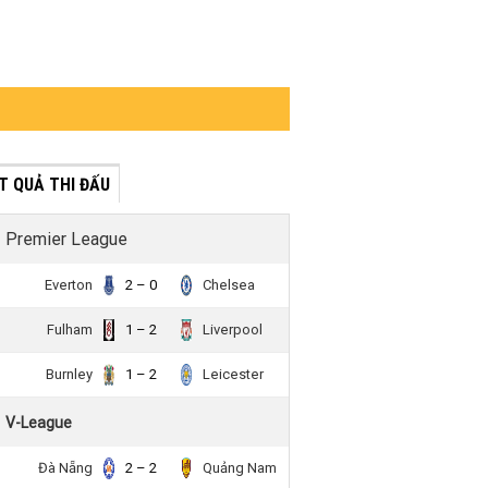
́T QUẢ THI ĐẤU
Premier League
Everton
2 – 0
Chelsea
Fulham
1 – 2
Liverpool
Burnley
1 – 2
Leicester
V-League
Đà Nẵng
2 – 2
Quảng Nam