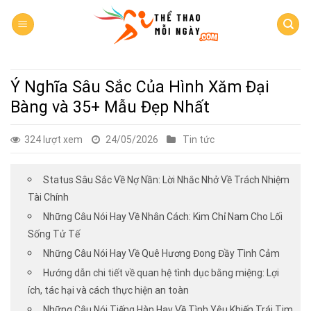
Skip
to
content
Ý Nghĩa Sâu Sắc Của Hình Xăm Đại
Bàng và 35+ Mẫu Đẹp Nhất
324 lượt xem
24/05/2026
Tin tức
Status Sâu Sắc Về Nợ Nần: Lời Nhắc Nhở Về Trách Nhiệm
Tài Chính
Những Câu Nói Hay Về Nhân Cách: Kim Chỉ Nam Cho Lối
Sống Tử Tế
Những Câu Nói Hay Về Quê Hương Đong Đầy Tình Cảm
Hướng dẫn chi tiết về quan hệ tình dục bằng miệng: Lợi
ích, tác hại và cách thực hiện an toàn
Những Câu Nói Tiếng Hàn Hay Về Tình Yêu Khiến Trái Tim