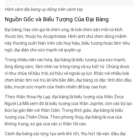
Hình xăm đại bàng uy dũng trên cánh tay
Nguồn Gốc và Biểu Tượng Của Đại Bàng
Đại bàng, hay còn gọi là chim ưng, là loài chim săn mồi có kích
thước lớn, thuộc họ Accipitridae. Hình ảnh chú chim dũng mãnh
này thường xuất hiện trên các huy hiệu, biểu tượng hoặc làm tiêu
ngữ, đại diện cho sức mạnh và quyền uy.
Trong nhiều nền văn hóa, đại bàng là biểu tượng của sức mạnh,
lòng dũng cảm, tầm nhìn xa trông rộng và sự bất tử. Chúng được
ví như chúa tể bầu trời, sở hữu vẻ ngoài uy lực. Khác với nhiều loài
chim khác tìm nơi trú ẩn khi bão đến, đại bàng có đặc tính đón đầu
bão, mượn sức mạnh của thiên nhiên để bay cao hơn.
Theo thần thoại Hy Lạp, đại bàng là biểu tượng của thần Zeus.
Người La Mã xem đó là biểu tượng của thần Jupiter, còn các bộ lạc
Đức lại gắn liền với thần Odin. Trong Kitô giáo, đại bàng là biểu
tượng của Thiên Chúa. Theo phong thủy, đại bàng là vua của
không trung, sứ giả của các vị thần tối cao.
Cánh đại bàng sải rộng tạo sinh khí tốt, thu hút tài vận. Đầu đại