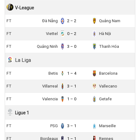
V-League
FT
Đà Nẵng
2 – 2
Quảng Nam
FT
Viettel
0 – 2
Hà Nội
FT
Quảng Ninh
3 – 0
Thanh Hóa
La Liga
FT
Betis
1 – 4
Barcelona
FT
Villarreal
3 – 1
Vallecano
FT
Valencia
1 – 0
Getafe
Ligue 1
FT
PSG
3 – 1
Marseille
FT
Bordeaux
1 – 1
Rennes