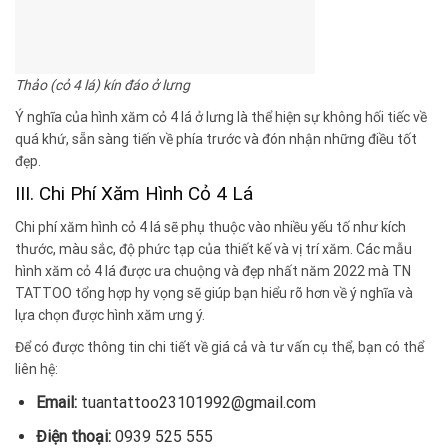
Thảo (cỏ 4 lá) kín đáo ở lưng
Ý nghĩa của hình xăm cỏ 4 lá ở lưng là thể hiện sự không hối tiếc về
quá khứ, sẵn sàng tiến về phía trước và đón nhận những điều tốt
đẹp.
III. Chi Phí Xăm Hình Cỏ 4 Lá
Chi phí xăm hình cỏ 4 lá sẽ phụ thuộc vào nhiều yếu tố như kích
thước, màu sắc, độ phức tạp của thiết kế và vị trí xăm. Các mẫu
hình xăm cỏ 4 lá được ưa chuộng và đẹp nhất năm 2022 mà TN
TATTOO tổng hợp hy vọng sẽ giúp bạn hiểu rõ hơn về ý nghĩa và
lựa chọn được hình xăm ưng ý.
Để có được thông tin chi tiết về giá cả và tư vấn cụ thể, bạn có thể
liên hệ:
Email:
tuantattoo23101992@gmail.com
Điện thoại:
0939 525 555