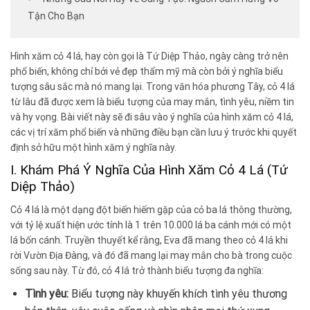
Tận Cho Bạn
Hình xăm cỏ 4 lá, hay còn gọi là Tứ Diệp Thảo, ngày càng trở nên
phổ biến, không chỉ bởi vẻ đẹp thẩm mỹ mà còn bởi ý nghĩa biểu
tượng sâu sắc mà nó mang lại. Trong văn hóa phương Tây, cỏ 4 lá
từ lâu đã được xem là biểu tượng của may mắn, tình yêu, niềm tin
và hy vọng. Bài viết này sẽ đi sâu vào ý nghĩa của hình xăm cỏ 4 lá,
các vị trí xăm phổ biến và những điều bạn cần lưu ý trước khi quyết
định sở hữu một hình xăm ý nghĩa này.
I. Khám Phá Ý Nghĩa Của Hình Xăm Cỏ 4 Lá (Tứ
Diệp Thảo)
Cỏ 4 lá là một dạng đột biến hiếm gặp của cỏ ba lá thông thường,
với tỷ lệ xuất hiện ước tính là 1 trên 10.000 lá ba cánh mới có một
lá bốn cánh. Truyền thuyết kể rằng, Eva đã mang theo cỏ 4 lá khi
rời Vườn Địa Đàng, và đó đã mang lại may mắn cho bà trong cuộc
sống sau này. Từ đó, cỏ 4 lá trở thành biểu tượng đa nghĩa:
Tình yêu:
Biểu tượng này khuyến khích tình yêu thương