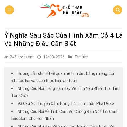
Skip
to
content
Ý Nghĩa Sâu Sắc Của Hình Xăm Cỏ 4 Lá
Và Những Điều Cần Biết
245 lượt xem
12/03/2026
Tin tức
Hướng dẫn chi tiết về quan hệ tình dục bằng miệng: Lợi
ích, tác hại và cách thực hiện an toàn
Những Câu Nói Tiếng Hàn Hay Về Tình Yêu Khiến Trái Tim
Tan Chảy
93 Câu Nói Truyền Cảm Hứng Từ Tinh Thần Phật Giáo
Những Câu Nói Về Tình Cảm Vợ Chồng Rạn Nứt: Lời Cảnh
Báo Sớm Cho Hôn Nhân
Những Câu Nói Hay Về Sáng Tạo: Nguồn Cảm Hứng Vô