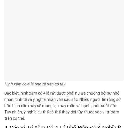
Hình xăm cỏ 4 lá tinh tế trên cổ tay
Đặc biệt, hình xăm cỏ 4 lá rất được phái nữ ưa chuộng bởi sự nhỏ
nhắn, tinh tế và ý nghĩa nhân văn sâu sắc. Nhiều người tin rằng sở
hữu hình xăm này sẽ mang lại may mắn và hạnh phúc suốt đời.
Tuy nhiên, ý nghĩa cụ thể có thể thay đổi tùy thuộc vào vị trí xăm
trên cơ thể.
II. Các Vị Trí Xăm Cỏ 4 Lá Phổ Biến Và Ý Nghĩa Đi