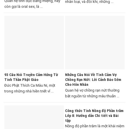
Quan hệ tình dục bằng miệng, hay
nhân loại, và đôi khi, những ...
còn gọi là oral sex, là ...
93 Câu Nói Truyền Cảm Hứng Từ
Những Câu Nói Về Tình Cảm Vợ
Tinh Thần Phật Giáo
Chồng Rạn Nứt: Lời Cảnh Báo Sớm
Cho Hôn Nhân
Đức Phật Thích Ca Mâu Ni, một
Quan hệ vợ chồng rạn nứt thường
trong những nhà hiền triết vĩ ...
bắt nguồn từ những mâu thuẫn ...
Công thức Tính Nồng độ Phần trăm
Lớp 8: Hướng dẫn Chi tiết và Bài
tập
Nồng độ phần trăm là một khái niệm