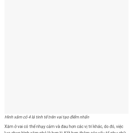
Hình xăm cỏ 4 lá tinh tế trên vai tạo điểm nhấn
Xăm ở vai có thể nhạy cảm và đau hơn các vị trí khác, do đó, việc
lựa chọn hình xăm nhỏ là hợp lý. Kết hợp thêm các yếu tố như chữ