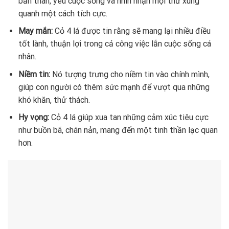
bản thân, yêu cuộc sống và nhìn nhận mọi thứ xung
quanh một cách tích cực.
May mắn:
Cỏ 4 lá được tin rằng sẽ mang lại nhiều điều
tốt lành, thuận lợi trong cả công việc lẫn cuộc sống cá
nhân.
Niềm tin:
Nó tượng trưng cho niềm tin vào chính mình,
giúp con người có thêm sức mạnh để vượt qua những
khó khăn, thử thách.
Hy vọng:
Cỏ 4 lá giúp xua tan những cảm xúc tiêu cực
như buồn bã, chán nản, mang đến một tinh thần lạc quan
hơn.