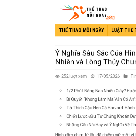
Skip
to
content
THỂ THAO MỖI NGÀY
LUẬT THỂ
Ý Nghĩa Sâu Sắc Của Hìn
Nhiên và Lòng Thủy Chu
252 lượt xem
17/05/2026
Ti
1/2 Phút Bằng Bao Nhiêu Giây? Hướn
Bí Quyết “Không Làm Mà Vẫn Có Ăn”
Tớ Thích Cậu Hơn Cả Harvard: Hành
Chiến Lược Đầu Tư Chứng Khoán Dự
Những Câu Nói Hay và Ý Nghĩa Về T
Hình xăm chim từ lâu đã chiếm giữ một vị 