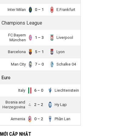
Inter Milan
0 – 1
E.Frankfurt
Champions League
FC Bayern
1 – 3
Liverpool
München
Barcelona
5 – 1
Lyon
Man City
7 – 0
Schalke 04
Euro
Italy
6 – 0
Liechtenstein
Bosnia and
2 – 2
Hy Lạp
Herzegovina
Armenia
0 – 2
Phần Lan
 MỚI CẬP NHẬT