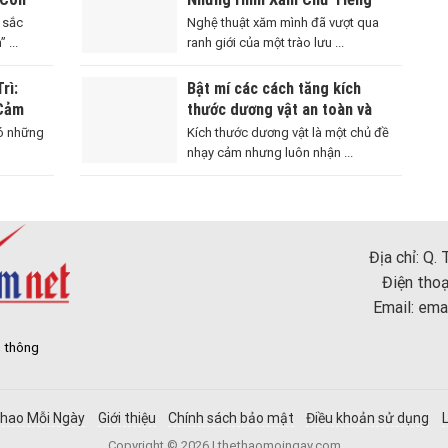
 Mặc Tử
Anh Đầy Cảm Hứng
 sắc
Nghệ thuật xăm mình đã vượt qua
 ...
ranh giới của một trào lưu ...
rì:
Bật mí các cách tăng kích
 Cảm
thước dương vật an toàn và
ách
hiệu quả
có những
Kích thước dương vật là một chủ đề
nhạy cảm nhưng luôn nhận ...
Địa chỉ: Q.
Điện thoạ
Email:
ema
n thông
hao Mỗi Ngày
Giới thiệu
Chính sách bảo mật
Điều khoản sử dụng
Copyright © 2026 | thethaomoingay.com