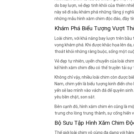
do bay lượn, vẻ đẹp tinh khôi của thiên nh
này sẽ đi sâu khám phá những tầng ý nghĩ
những mẫu hình xăm chim độc đáo, đầy tí
Khám Phá Biểu Tượng Vượt Thờ
Loài chim, với khả năng bay lượn trên bầu t
vọng khám phá. Khi được khắc họa lên da
thoát khỏi những ràng buộc, sống một cuộ
Vẻ đẹp tự nhiên, uyển chuyển của loài chi
kế hình xăm chim đều có thể truyền tải sự ti
Không chỉ vậy, nhiều loài chim còn được b
Nam, chim yến là biểu tượng kinh điển cho 
yến sẽ lao mình vào vách đá để quyên sinh
yêu bền chặt, son sắt.
Bên cạnh đó, hình xăm chim én cũng là một
trưng cho lòng trung thành, sự cống hiến 
Bộ Sưu Tập Hình Xăm Chim Độ
Thế giới loài chim vô cùng đa dạng với hà