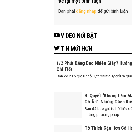
Để lại một bình luận
Bạn phải
đăng nhập
để gửi bình luận.
VIDEO NỔI BẬT
TIN MỚI HƠN
1/2 Phút Bằng Bao Nhiêu Giây? Hướn
Chi Tiết
Bạn có bao giờ tự hỏi 1/2 phút quy đổi ra giây 
Bí Quyết “Không Làm M
Có Ăn”: Những Cách Ki
Thông Minh Cho Người 
Bạn đã bao giờ tự hỏi liệu có
những phương pháp ...
Tớ Thích Cậu Hơn Cả Ha