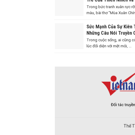
Người Qua Lời Thơ Hàn
Trong bức tranh xuân rực rỡ
màu, bài thơ “Mùa Xuân Chín”
Sức Mạnh Của Sự Kiên T
Những Câu Nói Truyền
Hứng Vượt Qua Thử Th
Trong cuộc sống, ai cũng 
lúc đối diện với mệt mỏi, ...
Đối tác truyề
Thể T