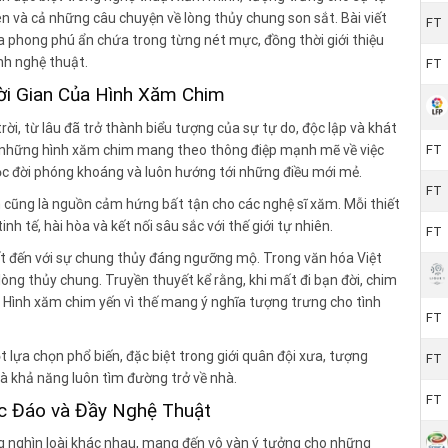
iên và cả những câu chuyện về lòng thủy chung son sắt. Bài viết
FT
a phong phú ẩn chứa trong từng nét mực, đồng thời giới thiệu
nh nghệ thuật.
FT
i Gian Của Hình Xăm Chim
rời, từ lâu đã trở thành biểu tượng của sự tự do, độc lập và khát
, những hình xăm chim mang theo thông điệp mạnh mẽ về việc
FT
c đời phóng khoáng và luôn hướng tới những điều mới mẻ.
FT
m cũng là nguồn cảm hứng bất tận cho các nghệ sĩ xăm. Mỗi thiết
nh tế, hài hòa và kết nối sâu sắc với thế giới tự nhiên.
FT
iết đến với sự chung thủy đáng ngưỡng mộ. Trong văn hóa Việt
lòng thủy chung. Truyền thuyết kể rằng, khi mất đi bạn đời, chim
. Hình xăm chim yến vì thế mang ý nghĩa tượng trưng cho tình
FT
 lựa chọn phổ biến, đặc biệt trong giới quân đội xưa, tượng
FT
và khả năng luôn tìm đường trở về nhà.
FT
c Đáo và Đầy Nghệ Thuật
ng nghìn loài khác nhau, mang đến vô vàn ý tưởng cho những