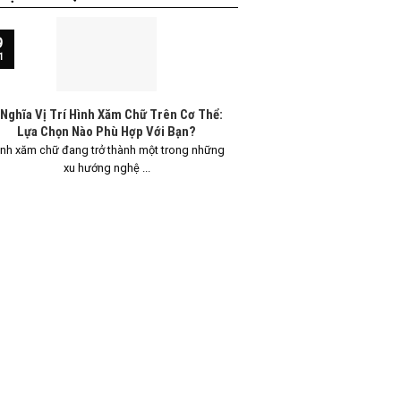
9
13
1
Th5
 Nghĩa Vị Trí Hình Xăm Chữ Trên Cơ Thể:
Ý Nghĩa Vị Trí Hình 
Lựa Chọn Nào Phù Hợp Với Bạn?
Hướng Dẫn
nh xăm chữ đang trở thành một trong những
Hình xăm chữ đang ng
xu hướng nghệ ...
biến, đặc 