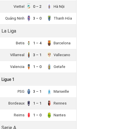
Viettel
0 – 2
Hà Nội
Quảng Ninh
3 – 0
Thanh Hóa
La Liga
Betis
1 – 4
Barcelona
Villarreal
3 – 1
Vallecano
Valencia
1 – 0
Getafe
Ligue 1
PSG
3 – 1
Marseille
Bordeaux
1 – 1
Rennes
Reims
1 – 0
Nantes
Serie A