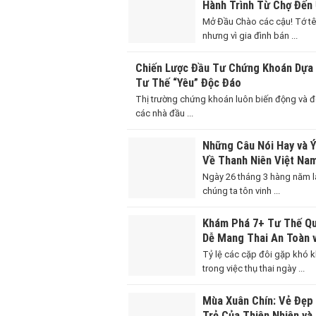
Hành Trình Từ Chợ Đến
Giàu Sang
Mở Đầu Chào các cậu! Tớ tê
nhưng vì gia đình bán ...
Chiến Lược Đầu Tư Chứng Khoán Dựa
Tư Thế “Yêu” Độc Đáo
Thị trường chứng khoán luôn biến động và đ
các nhà đầu ...
Những Câu Nói Hay và 
Về Thanh Niên Việt Na
Ngày 26/3
Ngày 26 tháng 3 hàng năm l
chúng ta tôn vinh ...
Khám Phá 7+ Tư Thế Q
Dễ Mang Thai An Toàn 
Quả
Tỷ lệ các cặp đôi gặp khó 
trong việc thụ thai ngày ...
Mùa Xuân Chín: Vẻ Đẹp
Trẻ Của Thiên Nhiên và