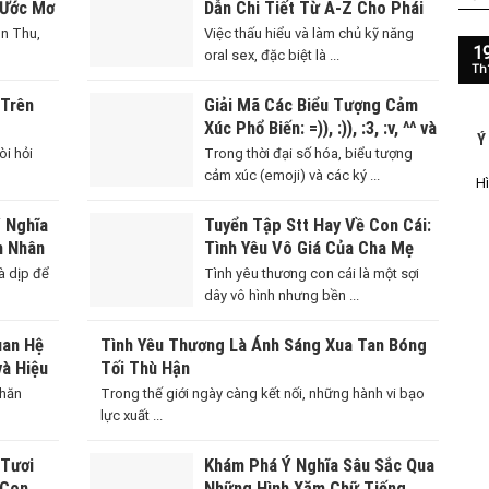
 Ước Mơ
Dẫn Chi Tiết Từ A-Z Cho Phái
Nữ
n Thu,
Việc thấu hiểu và làm chủ kỹ năng
1
oral sex, đặc biệt là ...
Th
 Trên
Giải Mã Các Biểu Tượng Cảm
Xúc Phổ Biến: =)), :)), :3, :v, ^^ và
Ý
Hơn Thế Nữa
òi hỏi
Trong thời đại số hóa, biểu tượng
cảm xúc (emoji) và các ký ...
Hì
Ý Nghĩa
Tuyển Tập Stt Hay Về Con Cái:
m Nhân
Tình Yêu Vô Giá Của Cha Mẹ
à dịp để
Tình yêu thương con cái là một sợi
dây vô hình nhưng bền ...
uan Hệ
Tình Yêu Thương Là Ánh Sáng Xua Tan Bóng
và Hiệu
Tối Thù Hận
khăn
Trong thế giới ngày càng kết nối, những hành vi bạo
lực xuất ...
 Tươi
Khám Phá Ý Nghĩa Sâu Sắc Qua
 Con
Những Hình Xăm Chữ Tiếng