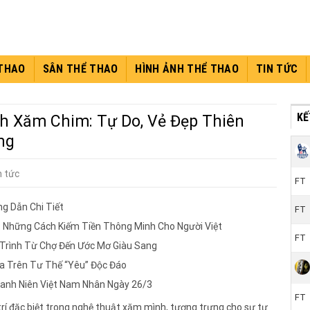
 THAO
SÂN THỂ THAO
HÌNH ẢNH THỂ THAO
TIN TỨC
KÊ
h Xăm Chim: Tự Do, Vẻ Đẹp Thiên
ng
n tức
FT
g Dẫn Chi Tiết
FT
: Những Cách Kiếm Tiền Thông Minh Cho Người Việt
FT
 Trình Từ Chợ Đến Ước Mơ Giàu Sang
a Trên Tư Thế “Yêu” Độc Đáo
hanh Niên Việt Nam Nhân Ngày 26/3
FT
trí đặc biệt trong nghệ thuật xăm mình, tượng trưng cho sự tự