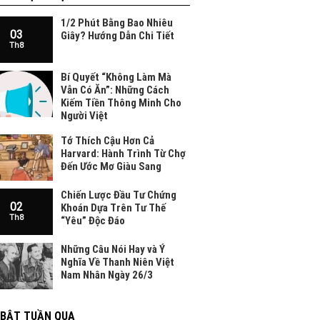
1/2 Phút Bằng Bao Nhiêu
03
Giây? Hướng Dẫn Chi Tiết
Th8
Bí Quyết “Không Làm Mà
Vẫn Có Ăn”: Những Cách
Kiếm Tiền Thông Minh Cho
Người Việt
Tớ Thích Cậu Hơn Cả
Harvard: Hành Trình Từ Chợ
Đến Ước Mơ Giàu Sang
Chiến Lược Đầu Tư Chứng
02
Khoán Dựa Trên Tư Thế
Th8
“Yêu” Độc Đáo
Những Câu Nói Hay và Ý
Nghĩa Về Thanh Niên Việt
Nam Nhân Ngày 26/3
 BẬT TUẦN QUA