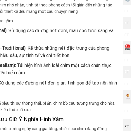
him nhỏ nhắn, tinh tế theo phong cách tối giản đến những tác
FT
i thiết kế đều mang một câu chuyện riêng.
ao gồm:
FT
al):
Sử dụng các đường nét đậm, màu sắc tươi sáng và
FT
Traditional):
Kế thừa những nét đặc trưng của phong
ều sâu, sự tinh tế và chi tiết hơn.
FT
ealism):
Tái hiện hình ảnh loài chim một cách chân thực
FT
đến biểu cảm.
ử dụng các đường nét đơn giản, tinh gọn để tạo nên hình
FT
ể biểu thị sự thông thái, bí ẩn; chim bồ câu tượng trưng cho hòa
 kiến thức cổ xưa.
FT
Lưu Giữ Ý Nghĩa Hình Xăm
FT
m môi trường ngày càng gia tăng, nhiều loài chim đang đứng