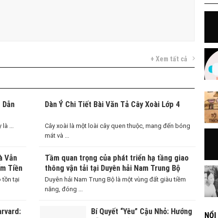
+ Xem tất cả
g Dẫn
Dàn Ý Chi Tiết Bài Văn Tả Cây Xoài Lớp 4
là ...
Cây xoài là một loài cây quen thuộc, mang đến bóng
mát và ...
à Vẫn
Tầm quan trọng của phát triển hạ tầng giao
ếm Tiền
thông vận tải tại Duyên hải Nam Trung Bộ
Việt
 tồn tại
Duyên hải Nam Trung Bộ là một vùng đất giàu tiềm
năng, đóng ...
rvard:
Bí Quyết “Yêu” Cậu Nhỏ: Hướng
NỔI