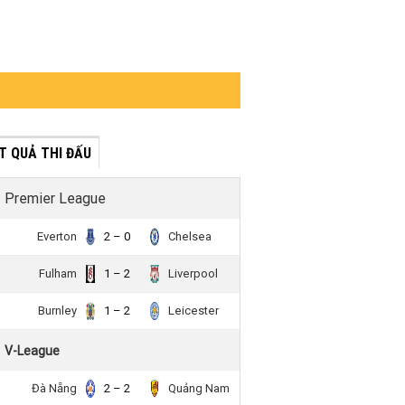
́T QUẢ THI ĐẤU
Premier League
Everton
2 – 0
Chelsea
Fulham
1 – 2
Liverpool
Burnley
1 – 2
Leicester
V-League
Đà Nẵng
2 – 2
Quảng Nam