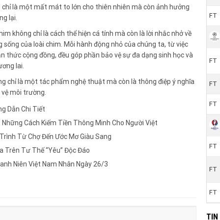
g chỉ là một mất mát to lớn cho thiên nhiên mà còn ảnh hưởng
FT
g lại.
im không chỉ là cách thể hiện cá tính mà còn là lời nhắc nhở về
 sống của loài chim. Mỗi hành động nhỏ của chúng ta, từ việc
ận thức cộng đồng, đều góp phần bảo vệ sự đa dạng sinh học và
FT
ương lai.
ng chỉ là một tác phẩm nghệ thuật mà còn là thông điệp ý nghĩa
FT
 vệ môi trường.
FT
g Dẫn Chi Tiết
: Những Cách Kiếm Tiền Thông Minh Cho Người Việt
 Trình Từ Chợ Đến Ước Mơ Giàu Sang
FT
a Trên Tư Thế “Yêu” Độc Đáo
hanh Niên Việt Nam Nhân Ngày 26/3
FT
FT
TIN