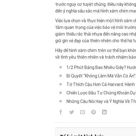
trước nguy cơ tuyệt chủng. Điều này khôn
đến ý nghĩa sâu sắc mà hình xăm chim man
Việc lựa chọn và thực hiện một hình xăm ch
tầm quan trọng của việc bảo vệ môi trường
giảm thiểu rác thải nhựa đến nâng cao nh
giữ gìn vẻ đẹp của thiên nhiên cho thế hệ t
Hãy để hình xăm chim trên cơ thể bạn khô
về tình yêu thiên nhiên và trách nhiệm bảo
1/2 Phút Bằng Bao Nhiêu Giây? Hướn
Bí Quyết “Không Làm Mà Vẫn Có Ăn”
Tớ Thích Cậu Hơn Cả Harvard: Hành
Chiến Lược Đầu Tư Chứng Khoán Dự
Những Câu Nói Hay và Ý Nghĩa Về T