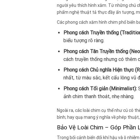
người yêu thích hình xăm. Từ những chú c
phẩm nghệ thuật tả thực đầy ấn tượng, mỗ
Các phong cách xăm hình chim phổ biến b
Phong cách Truyền thống (Tradition
biểu tượng rõ ràng.
Phong cách Tân Truyền thống (Neo-
cách truyền thống nhưng có thêm chi
Phong cách Chủ nghĩa Hiện thực (R
nhất, từ màu sắc, kết cấu lông vũ 
Phong cách Tối giản (Minimalist):
S
ảnh chim thanh thoát, nhẹ nhàng.
Ngoài ra, các loài chim cụ thể như cú có th
bình; hay quạ mang ý nghĩa về phép thuật,
Bảo Vệ Loài Chim – Góp Phần 
Trong bối cảnh biến đổi khí hậu và ô nhiễ