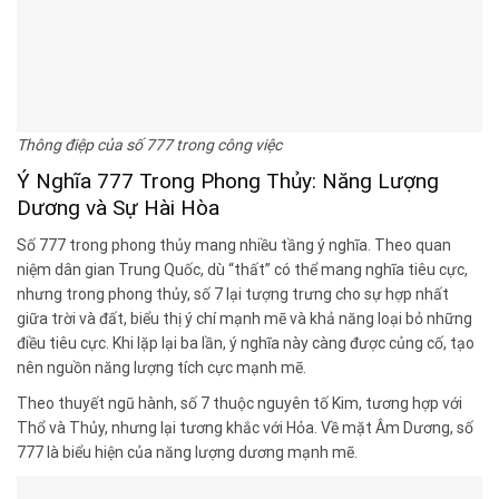
Thông điệp của số 777 trong công việc
Ý Nghĩa 777 Trong Phong Thủy: Năng Lượng
Dương và Sự Hài Hòa
Số 777 trong phong thủy mang nhiều tầng ý nghĩa. Theo quan
niệm dân gian Trung Quốc, dù “thất” có thể mang nghĩa tiêu cực,
nhưng trong phong thủy, số 7 lại tượng trưng cho sự hợp nhất
giữa trời và đất, biểu thị ý chí mạnh mẽ và khả năng loại bỏ những
điều tiêu cực. Khi lặp lại ba lần, ý nghĩa này càng được củng cố, tạo
nên nguồn năng lượng tích cực mạnh mẽ.
Theo thuyết ngũ hành, số 7 thuộc nguyên tố Kim, tương hợp với
Thổ và Thủy, nhưng lại tương khắc với Hỏa. Về mặt Âm Dương, số
777 là biểu hiện của năng lượng dương mạnh mẽ.