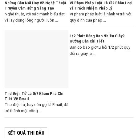
Những Câu Nói Hay Về Nghệ Thuật
Vi Phạm Pháp Luật Là Gì? Phân Loại
Truyền Cảm Hứng Sáng Tạo
và Trách Nhiệm Pháp Lý
Nghệ thuật, với sức mạnh biểu đạt
Vi phạm pháp luật là hành vi trái với
và lay động lòng người, luôn ...
quy định của pháp ...
1/2 Phút Bằng Bao Nhiêu Giây?
Hướng Dẫn Chi Tiết
Bạn có bao giờ tự hỏi 1/2 phút quy
đổi ra giây là ...
Thư Điện Tử Là Gì? Khám Phá Chi
Tiết Về Email
Thư điện tử, hay còn gọi là Email, đã
trở thành một công ...
KẾT QUẢ THI ĐẤU