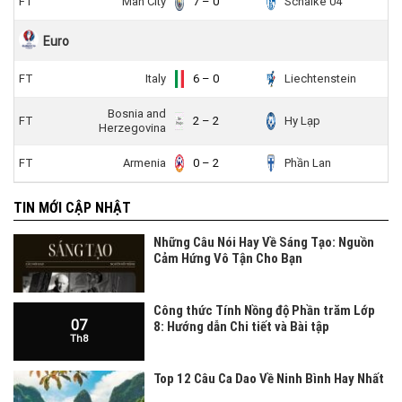
FT
Man City
7 – 0
Schalke 04
Euro
FT
Italy
6 – 0
Liechtenstein
Bosnia and
FT
2 – 2
Hy Lạp
Herzegovina
FT
Armenia
0 – 2
Phần Lan
TIN MỚI CẬP NHẬT
Những Câu Nói Hay Về Sáng Tạo: Nguồn
Cảm Hứng Vô Tận Cho Bạn
Công thức Tính Nồng độ Phần trăm Lớp
07
8: Hướng dẫn Chi tiết và Bài tập
Th8
Top 12 Câu Ca Dao Về Ninh Bình Hay Nhất