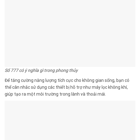
Số 777 có ý nghĩa gì trong phong thủy
Để tăng cường năng lượng tích cực cho không gian sống, bạn có
thể cân nhắc sử dụng các thiết bị hỗ trợ như máy lọc không khí,
giúp tạo ra một môi trường trong lành và thoải mái.