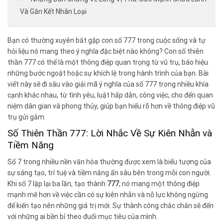
Và Gắn Kết Nhân Loại
Bạn có thường xuyên bắt gặp con số 777 trong cuộc sống và tự
hỏi liệu nó mang theo ý nghĩa đặc biệt nào không? Con số thiên
thần 777 có thể là một thông điệp quan trọng từ vũ trụ, báo hiệu
những bước ngoặt hoặc sự khích lệ trong hành trình của bạn. Bài
viết này sẽ đi sâu vào giải mã ý nghĩa của số 777 trong nhiều khía
cạnh khác nhau, từ tình yêu, luật hấp dẫn, công việc, cho đến quan
niệm dân gian và phong thủy, giúp bạn hiểu rõ hơn về thông điệp vũ
trụ gửi gắm.
Số Thiên Thần 777: Lời Nhắc Về Sự Kiên Nhẫn và
Tiềm Năng
Số 7 trong nhiều nền văn hóa thường được xem là biểu tượng của
sự sáng tạo, trí tuệ và tiềm năng ẩn sâu bên trong mỗi con người.
Khi số 7 lặp lại ba lần, tạo thành
777
, nó mang một thông điệp
mạnh mẽ hơn về việc cần có sự kiên nhẫn và nỗ lực không ngừng
để kiến tạo nên những giá trị mới. Sự thành công chắc chắn sẽ đến
với những ai bền bỉ theo đuổi mục tiêu của mình.