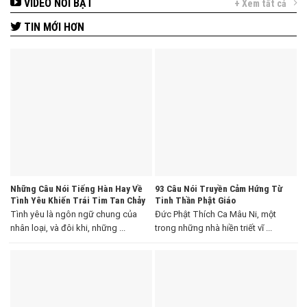
VIDEO NỔI BẬT
+ Xem tất cả
TIN MỚI HƠN
Những Câu Nói Tiếng Hàn Hay Về
93 Câu Nói Truyền Cảm Hứng Từ
Tình Yêu Khiến Trái Tim Tan Chảy
Tinh Thần Phật Giáo
Tình yêu là ngôn ngữ chung của
Đức Phật Thích Ca Mâu Ni, một
nhân loại, và đôi khi, những ...
trong những nhà hiền triết vĩ ...