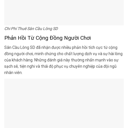
Chi Phí Thuê Sân Cầu Lông SD
Phản Hồi Từ Cộng Đồng Người Chơi
Sân Cầu Lông SD đã nhận được nhiều phản hồi tích cực từ cộng
đồng người chơi, minh chứng cho chất lượng dịch vụ và sự hài lòng
của khách hàng. Những đánh giá này thường nhấn mạnh vào sự
sạch sẽ, tiện nghi và thái độ phục vụ chuyên nghiệp của đội ngũ
nhân viên.