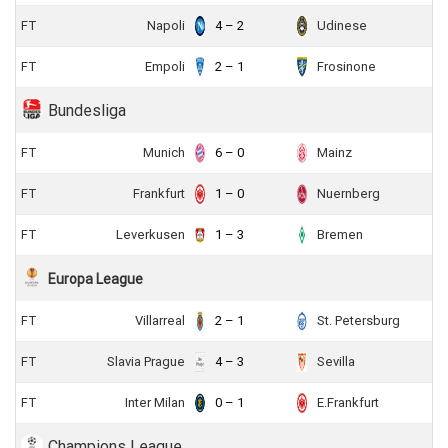
FT
Napoli
4 – 2
Udinese
FT
Empoli
2 – 1
Frosinone
Bundesliga
FT
Munich
6 – 0
Mainz
FT
Frankfurt
1 – 0
Nuernberg
FT
Leverkusen
1 – 3
Bremen
Europa League
FT
Villarreal
2 – 1
St. Petersburg
FT
Slavia Prague
4 – 3
Sevilla
FT
Inter Milan
0 – 1
E.Frankfurt
Champions League