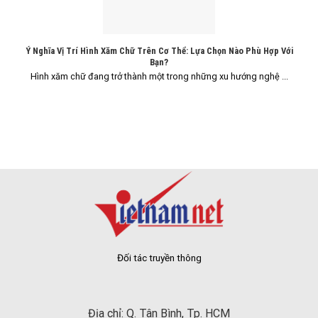
Ý Nghĩa Vị Trí Hình Xăm Chữ Trên Cơ Thể: Lựa Chọn Nào Phù Hợp Với
Bạn?
Hình xăm chữ đang trở thành một trong những xu hướng nghệ ...
Đối tác truyền thông
Địa chỉ: Q. Tân Bình, Tp. HCM