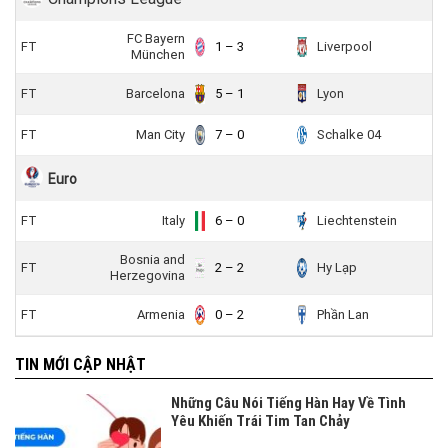
FC Bayern
FT
1 – 3
Liverpool
München
FT
Barcelona
5 – 1
Lyon
FT
Man City
7 – 0
Schalke 04
Euro
FT
Italy
6 – 0
Liechtenstein
Bosnia and
FT
2 – 2
Hy Lạp
Herzegovina
FT
Armenia
0 – 2
Phần Lan
TIN MỚI CẬP NHẬT
Những Câu Nói Tiếng Hàn Hay Về Tình
Yêu Khiến Trái Tim Tan Chảy