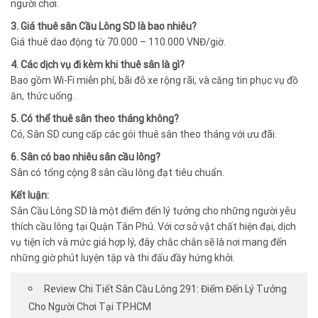
người chơi.
3. Giá thuê sân Cầu Lông SD là bao nhiêu?
Giá thuê dao động từ 70.000 – 110.000 VNĐ/giờ.
4. Các dịch vụ đi kèm khi thuê sân là gì?
Bao gồm Wi-Fi miễn phí, bãi đỗ xe rộng rãi, và căng tin phục vụ đồ
ăn, thức uống.
5. Có thể thuê sân theo tháng không?
Có, Sân SD cung cấp các gói thuê sân theo tháng với ưu đãi.
6. Sân có bao nhiêu sân cầu lông?
Sân có tổng cộng 8 sân cầu lông đạt tiêu chuẩn.
Kết luận:
Sân Cầu Lông SD là một điểm đến lý tưởng cho những người yêu
thích cầu lông tại Quận Tân Phú. Với cơ sở vật chất hiện đại, dịch
vụ tiện ích và mức giá hợp lý, đây chắc chắn sẽ là nơi mang đến
những giờ phút luyện tập và thi đấu đầy hứng khởi.
Review Chi Tiết Sân Cầu Lông 291: Điểm Đến Lý Tưởng
Cho Người Chơi Tại TP.HCM