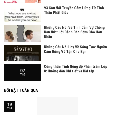
93 Câu Nói Truyền Cảm Hứng Từ Tinh
Thần Phật Giáo
Những Câu Nói Về Tình Cảm Vợ Chồng
Rạn Nứt: Lời Cảnh Báo Sớm Cho Hôn
Nhân
Những Câu Nói Hay Về Sáng Tạo: Nguồn
Cảm Hứng Vô Tận Cho Bạn
Công thức Tính Nồng độ Phần trăm Lớp
07
8: Hướng dẫn Chi tiết và Bài tập
Th8
NỔI BẬT TUẦN QUA
19
Th1