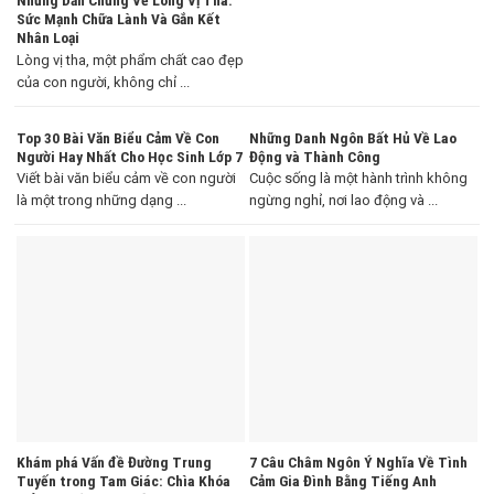
Những Dẫn Chứng Về Lòng Vị Tha:
Sức Mạnh Chữa Lành Và Gắn Kết
Nhân Loại
Lòng vị tha, một phẩm chất cao đẹp
của con người, không chỉ ...
Top 30 Bài Văn Biểu Cảm Về Con
Những Danh Ngôn Bất Hủ Về Lao
Người Hay Nhất Cho Học Sinh Lớp 7
Động và Thành Công
Viết bài văn biểu cảm về con người
Cuộc sống là một hành trình không
là một trong những dạng ...
ngừng nghỉ, nơi lao động và ...
Khám phá Vấn đề Đường Trung
7 Câu Châm Ngôn Ý Nghĩa Về Tình
Tuyến trong Tam Giác: Chìa Khóa
Cảm Gia Đình Bằng Tiếng Anh