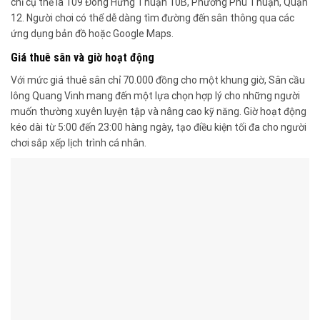
chỉ cụ thể là 109 Đông Hưng Thuận 10B, Phường Phú Thuận, Quận
12. Người chơi có thể dễ dàng tìm đường đến sân thông qua các
ứng dụng bản đồ hoặc Google Maps.
Giá thuê sân và giờ hoạt động
Với mức giá thuê sân chỉ 70.000 đồng cho một khung giờ, Sân cầu
lông Quang Vinh mang đến một lựa chọn hợp lý cho những người
muốn thường xuyên luyện tập và nâng cao kỹ năng. Giờ hoạt động
kéo dài từ 5:00 đến 23:00 hàng ngày, tạo điều kiện tối đa cho người
chơi sắp xếp lịch trình cá nhân.