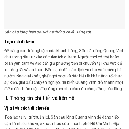
Sân cầu lông hiện đại với hệ thống chiếu sáng tốt
Tiện ích đi kèm
Để nâng cao trải nghiệm của khách hàng, Sân cầu lông Quang Vinh
chú trọng đầu tư vào các tiện ích đi kèm. Người chơi có thể hoàn
toàn yên tâm về việc cất giữ phương tiện di chuyển tại khu vực để
xe rộng rãi và an toàn. Bên cạnh đó, các dịch vụ như wifi miễn phí,
nước uống giải khát, ghế nghỉ ngơi và đặc biệt là khả năng tổ chức
sự kiện, giải đấu chuyên nghiệp, đã biến Quang Vinh trở thành một
điểm đến toàn diện, đáp ứng mọi nhu cầu của cộng đồng cầu lông.
II. Thông tin chi tiết và liên hệ
Vị trí và cách di chuyển
Tọa lạc tại vị trí thuận lợi, Sân cầu lông Quang Vinh dễ dàng tiếp
cận từ nhiều khu vực khác nhau của Thành phố Hồ Chí Minh. Địa