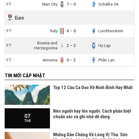
FT
Man City
7 – 0
Schalke 04
Euro
FT
Italy
6 – 0
Liechtenstein
Bosnia and
FT
2 – 2
Hy Lạp
Herzegovina
FT
Armenia
0 – 2
Phần Lan
TIN MỚI CẬP NHẬT
Top 12 Câu Ca Dao Về Ninh Bình Hay Nhất
Nên người hay lên người: Cách phân biệt
07
chuẩn xác và ghi nhớ dễ dàng
Th8
Những Dẫn Chứng Về Lòng Vị Tha: Sức