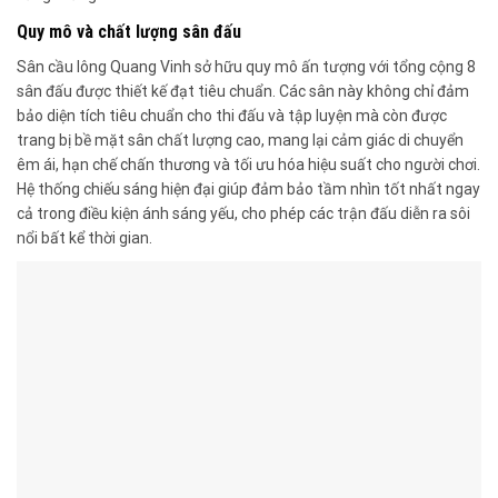
Quy mô và chất lượng sân đấu
Sân cầu lông Quang Vinh sở hữu quy mô ấn tượng với tổng cộng 8
sân đấu được thiết kế đạt tiêu chuẩn. Các sân này không chỉ đảm
bảo diện tích tiêu chuẩn cho thi đấu và tập luyện mà còn được
trang bị bề mặt sân chất lượng cao, mang lại cảm giác di chuyển
êm ái, hạn chế chấn thương và tối ưu hóa hiệu suất cho người chơi.
Hệ thống chiếu sáng hiện đại giúp đảm bảo tầm nhìn tốt nhất ngay
cả trong điều kiện ánh sáng yếu, cho phép các trận đấu diễn ra sôi
nổi bất kể thời gian.