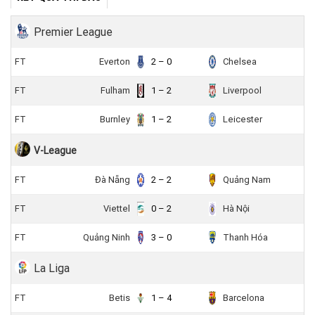
Premier League
FT
Everton
2 – 0
Chelsea
FT
Fulham
1 – 2
Liverpool
FT
Burnley
1 – 2
Leicester
V-League
FT
Đà Nẵng
2 – 2
Quảng Nam
FT
Viettel
0 – 2
Hà Nội
FT
Quảng Ninh
3 – 0
Thanh Hóa
La Liga
FT
Betis
1 – 4
Barcelona