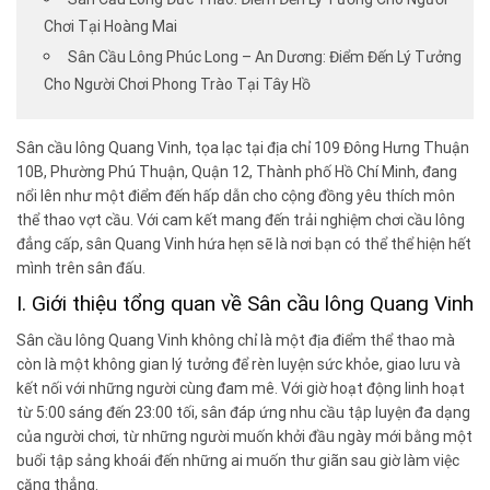
Chơi Tại Hoàng Mai
Sân Cầu Lông Phúc Long – An Dương: Điểm Đến Lý Tưởng
Cho Người Chơi Phong Trào Tại Tây Hồ
Sân cầu lông Quang Vinh, tọa lạc tại địa chỉ 109 Đông Hưng Thuận
10B, Phường Phú Thuận, Quận 12, Thành phố Hồ Chí Minh, đang
nổi lên như một điểm đến hấp dẫn cho cộng đồng yêu thích môn
thể thao vợt cầu. Với cam kết mang đến trải nghiệm chơi cầu lông
đẳng cấp, sân Quang Vinh hứa hẹn sẽ là nơi bạn có thể thể hiện hết
mình trên sân đấu.
I. Giới thiệu tổng quan về Sân cầu lông Quang Vinh
Sân cầu lông Quang Vinh không chỉ là một địa điểm thể thao mà
còn là một không gian lý tưởng để rèn luyện sức khỏe, giao lưu và
kết nối với những người cùng đam mê. Với giờ hoạt động linh hoạt
từ 5:00 sáng đến 23:00 tối, sân đáp ứng nhu cầu tập luyện đa dạng
của người chơi, từ những người muốn khởi đầu ngày mới bằng một
buổi tập sảng khoái đến những ai muốn thư giãn sau giờ làm việc
căng thẳng.