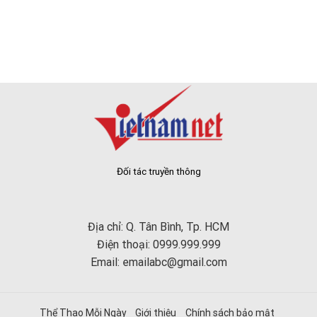
Đối tác truyền thông
Địa chỉ: Q. Tân Bình, Tp. HCM
Điện thoại: 0999.999.999
Email:
emailabc@gmail.com
Thể Thao Mỗi Ngày
Giới thiệu
Chính sách bảo mật