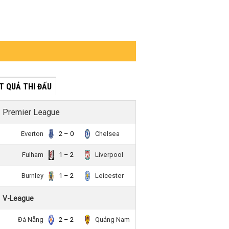
́T QUẢ THI ĐẤU
Premier League
Everton
2 – 0
Chelsea
Fulham
1 – 2
Liverpool
Burnley
1 – 2
Leicester
V-League
Đà Nẵng
2 – 2
Quảng Nam