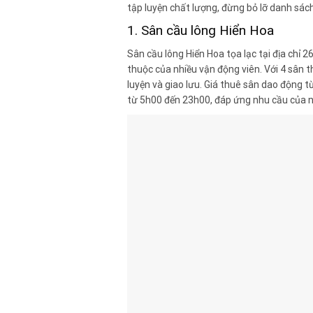
tập luyện chất lượng, đừng bỏ lỡ danh sách
1. Sân cầu lông Hiển Hoa
Sân cầu lông Hiển Hoa tọa lạc tại địa chỉ 
thuộc của nhiều vận động viên. Với 4 sân t
luyện và giao lưu. Giá thuê sân dao động t
từ 5h00 đến 23h00, đáp ứng nhu cầu của n