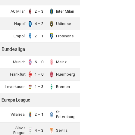
AC Milan
2 – 3
Inter Milan
Napoli
4 – 2
Udinese
Empoli
2 – 1
Frosinone
Bundesliga
Munich
6 – 0
Mainz
Frankfurt
1 – 0
Nuernberg
Leverkusen
1 – 3
Bremen
Europa League
St.
Villarreal
2 – 1
Petersburg
Slavia
4 – 3
Sevilla
Prague