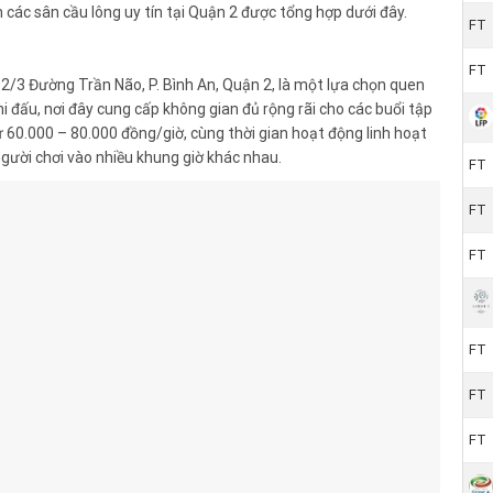
 các sân cầu lông uy tín tại Quận 2 được tổng hợp dưới đây.
FT
FT
262/3 Đường Trần Não, P. Bình An, Quận 2, là một lựa chọn quen
hi đấu, nơi đây cung cấp không gian đủ rộng rãi cho các buổi tập
ừ 60.000 – 80.000 đồng/giờ, cùng thời gian hoạt động linh hoạt
gười chơi vào nhiều khung giờ khác nhau.
FT
FT
FT
FT
FT
FT