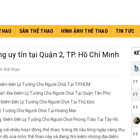
 THAO
SÂN THỂ THAO
HÌNH ẢNH THỂ THAO
TIN TỨC
KÊ
g uy tín tại Quận 2, TP. Hồ Chí Minh
n thể thao
FT
Điểm Đến Lý Tưởng Cho Người Chơi Tại TP.HCM
iệt: Địa Điểm Lý Tưởng Cho Người Chơi Tại Quận Tân Phú
FT
: Điểm Đến Lý Tưởng Cho Người Chơi Tại Thủ Đức
FT
ý Tưởng Cho Người Chơi Tại Hoàng Mai
: Điểm Đến Lý Tưởng Cho Người Chơi Phong Trào Tại Tây Hồ
ng với nhiều hoạt động thể thao, trong đó cầu lông ngày càng thu
FT
tín đồ của môn thể thao này và đang tìm kiếm những địa điểm