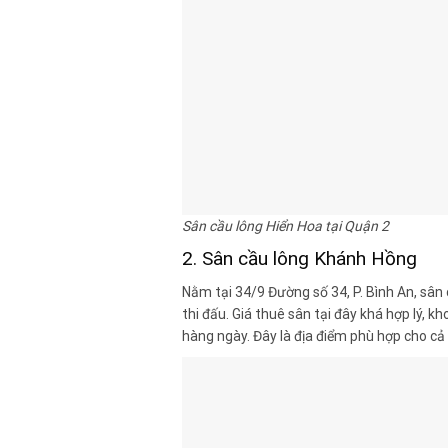
Sân cầu lông Hiển Hoa tại Quận 2
2. Sân cầu lông Khánh Hồng
Nằm tại 34/9 Đường số 34, P. Bình An, sân
thi đấu. Giá thuê sân tại đây khá hợp lý,
hàng ngày. Đây là địa điểm phù hợp cho cả 