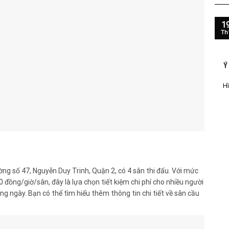
1
Th
Ý
Hì
g số 47, Nguyễn Duy Trinh, Quận 2, có 4 sân thi đấu. Với mức
đồng/giờ/sân, đây là lựa chọn tiết kiệm chi phí cho nhiều người
g ngày. Bạn có thể tìm hiểu thêm thông tin chi tiết về sân cầu