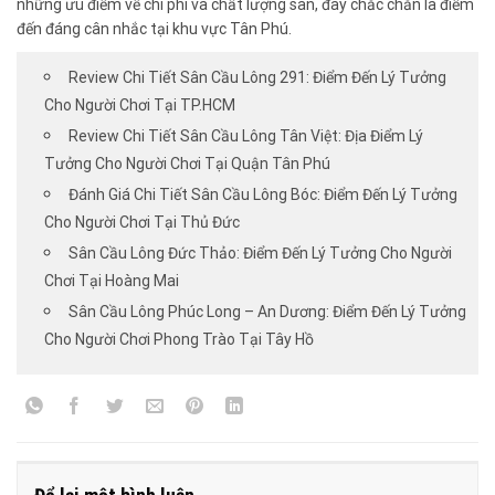
những ưu điểm về chi phí và chất lượng sân, đây chắc chắn là điểm
đến đáng cân nhắc tại khu vực Tân Phú.
Review Chi Tiết Sân Cầu Lông 291: Điểm Đến Lý Tưởng
Cho Người Chơi Tại TP.HCM
Review Chi Tiết Sân Cầu Lông Tân Việt: Địa Điểm Lý
Tưởng Cho Người Chơi Tại Quận Tân Phú
Đánh Giá Chi Tiết Sân Cầu Lông Bóc: Điểm Đến Lý Tưởng
Cho Người Chơi Tại Thủ Đức
Sân Cầu Lông Đức Thảo: Điểm Đến Lý Tưởng Cho Người
Chơi Tại Hoàng Mai
Sân Cầu Lông Phúc Long – An Dương: Điểm Đến Lý Tưởng
Cho Người Chơi Phong Trào Tại Tây Hồ