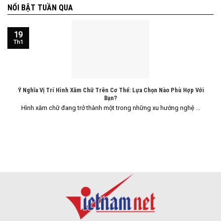
NỔI BẬT TUẦN QUA
19
Th1
Ý Nghĩa Vị Trí Hình Xăm Chữ Trên Cơ Thể: Lựa Chọn Nào Phù Hợp Với
Bạn?
Hình xăm chữ đang trở thành một trong những xu hướng nghệ ...