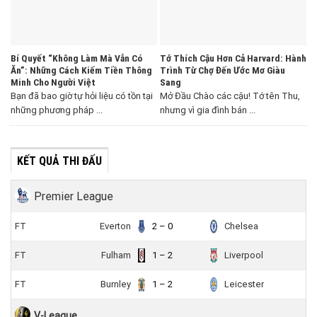
Bí Quyết “Không Làm Mà Vẫn Có
Tớ Thích Cậu Hơn Cả Harvard: Hành
Ăn”: Những Cách Kiếm Tiền Thông
Trình Từ Chợ Đến Ước Mơ Giàu
Minh Cho Người Việt
Sang
Bạn đã bao giờ tự hỏi liệu có tồn tại
Mở Đầu Chào các cậu! Tớ tên Thu,
những phương pháp ...
nhưng vì gia đình bán ...
KẾT QUẢ THI ĐẤU
Premier League
FT
Everton
2 – 0
Chelsea
FT
Fulham
1 – 2
Liverpool
FT
Burnley
1 – 2
Leicester
V-League