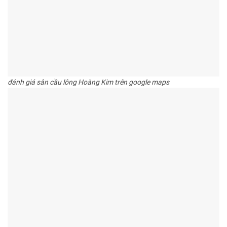
đánh giá sân cầu lông Hoàng Kim trên google maps