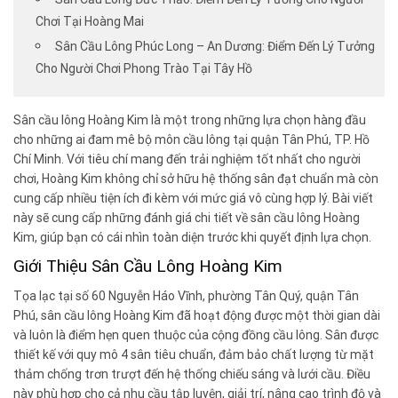
Chơi Tại Hoàng Mai
Sân Cầu Lông Phúc Long – An Dương: Điểm Đến Lý Tưởng
Cho Người Chơi Phong Trào Tại Tây Hồ
Sân cầu lông Hoàng Kim là một trong những lựa chọn hàng đầu
cho những ai đam mê bộ môn cầu lông tại quận Tân Phú, TP. Hồ
Chí Minh. Với tiêu chí mang đến trải nghiệm tốt nhất cho người
chơi, Hoàng Kim không chỉ sở hữu hệ thống sân đạt chuẩn mà còn
cung cấp nhiều tiện ích đi kèm với mức giá vô cùng hợp lý. Bài viết
này sẽ cung cấp những đánh giá chi tiết về sân cầu lông Hoàng
Kim, giúp bạn có cái nhìn toàn diện trước khi quyết định lựa chọn.
Giới Thiệu Sân Cầu Lông Hoàng Kim
Tọa lạc tại số 60 Nguyễn Háo Vĩnh, phường Tân Quý, quận Tân
Phú, sân cầu lông Hoàng Kim đã hoạt động được một thời gian dài
và luôn là điểm hẹn quen thuộc của cộng đồng cầu lông. Sân được
thiết kế với quy mô 4 sân tiêu chuẩn, đảm bảo chất lượng từ mặt
thảm chống trơn trượt đến hệ thống chiếu sáng và lưới cầu. Điều
này phù hợp cho cả nhu cầu tập luyện, giải trí, nâng cao trình độ và