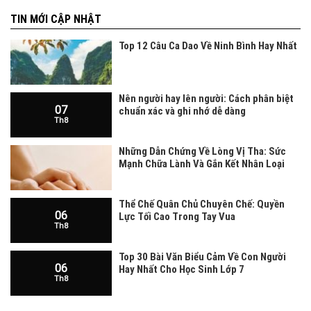
TIN MỚI CẬP NHẬT
Top 12 Câu Ca Dao Về Ninh Bình Hay Nhất
Nên người hay lên người: Cách phân biệt
07
chuẩn xác và ghi nhớ dễ dàng
Th8
Những Dẫn Chứng Về Lòng Vị Tha: Sức
Mạnh Chữa Lành Và Gắn Kết Nhân Loại
Thể Chế Quân Chủ Chuyên Chế: Quyền
06
Lực Tối Cao Trong Tay Vua
Th8
Top 30 Bài Văn Biểu Cảm Về Con Người
06
Hay Nhất Cho Học Sinh Lớp 7
Th8