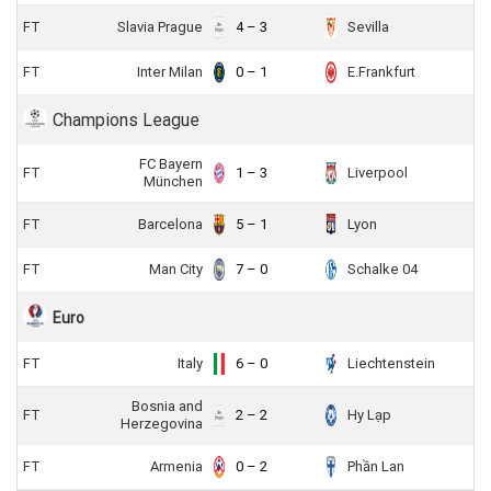
FT
Slavia Prague
4 – 3
Sevilla
FT
Inter Milan
0 – 1
E.Frankfurt
Champions League
FC Bayern
FT
1 – 3
Liverpool
München
FT
Barcelona
5 – 1
Lyon
FT
Man City
7 – 0
Schalke 04
Euro
FT
Italy
6 – 0
Liechtenstein
Bosnia and
FT
2 – 2
Hy Lạp
Herzegovina
FT
Armenia
0 – 2
Phần Lan