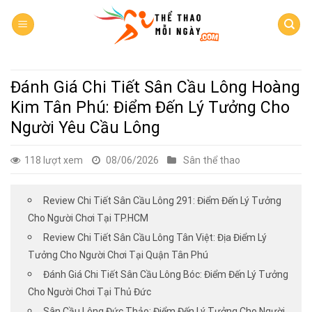
Skip
to
content
Đánh Giá Chi Tiết Sân Cầu Lông Hoàng
Kim Tân Phú: Điểm Đến Lý Tưởng Cho
Người Yêu Cầu Lông
118 lượt xem
08/06/2026
Sân thể thao
Review Chi Tiết Sân Cầu Lông 291: Điểm Đến Lý Tưởng
Cho Người Chơi Tại TP.HCM
Review Chi Tiết Sân Cầu Lông Tân Việt: Địa Điểm Lý
Tưởng Cho Người Chơi Tại Quận Tân Phú
Đánh Giá Chi Tiết Sân Cầu Lông Bóc: Điểm Đến Lý Tưởng
Cho Người Chơi Tại Thủ Đức
Sân Cầu Lông Đức Thảo: Điểm Đến Lý Tưởng Cho Người