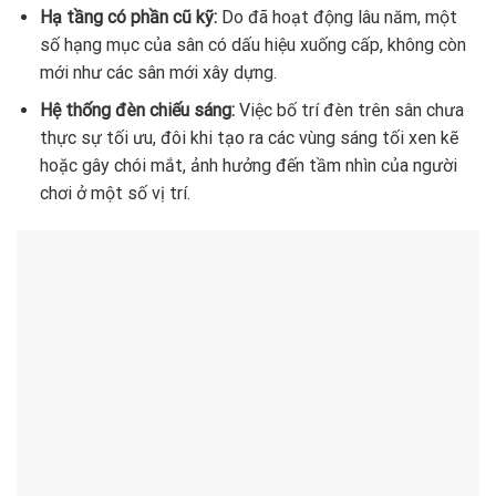
Hạ tầng có phần cũ kỹ:
Do đã hoạt động lâu năm, một
số hạng mục của sân có dấu hiệu xuống cấp, không còn
mới như các sân mới xây dựng.
Hệ thống đèn chiếu sáng:
Việc bố trí đèn trên sân chưa
thực sự tối ưu, đôi khi tạo ra các vùng sáng tối xen kẽ
hoặc gây chói mắt, ảnh hưởng đến tầm nhìn của người
chơi ở một số vị trí.