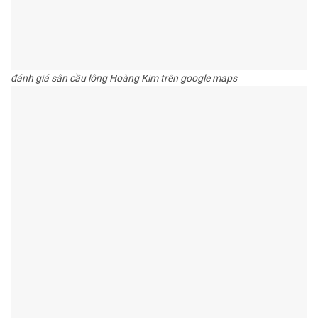
đánh giá sân cầu lông Hoàng Kim trên google maps