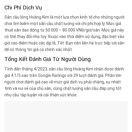
Chi Phí Dịch Vụ
Sân cầu lông Hoàng Kim là một lựa chọn kinh tế cho những người
chơi tìm kiếm một sân cầu chất lượng với chi phí hợp lý. Mức giá
thuê sân dao động từ 50.000 – 80.000 VNĐ/giờ/sân. Mức giá này
có thể thay đổi nhẹ tùy thuộc vào thời điểm sử dụng, đặc biệt vào
giờ cao điểm hoặc các dịp lễ, Tết. Bạn nên liên hệ trực tiếp với sân
để có thông tin giá cả chính xác nhất.
Tổng Kết Đánh Giá Từ Người Dùng
Tính đến tháng 4/2023, sân cầu lông Hoàng Kim nhận được đánh
giá 4.1/5 sao trên Google Ratings với 29 lượt đánh giá. Phần lớn
người chơi đánh giá cao về mức giá dịch vụ phải chăng, sự nhiệt
tình và vui vẻ của chủ sân, cùng chất lượng sân cầu đáp ứng tốt
nhu cầu tập luyện và cải thiện sức khỏe.