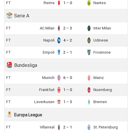
FT
Reims
1 – 0
Nantes
Serie A
FT
AC Milan
2 – 3
Inter Milan
FT
Napoli
4 – 2
Udinese
FT
Empoli
2 – 1
Frosinone
Bundesliga
FT
Munich
6 – 0
Mainz
FT
Frankfurt
1 – 0
Nuernberg
FT
Leverkusen
1 – 3
Bremen
Europa League
FT
Villarreal
2 – 1
St. Petersburg