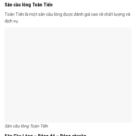
Sân cầu lông Toàn Tiến
Toàn Tiến là một sân cầu lông được đánh giá cao về chất lượng và
dịch vụ.
Sân cầu lông Toàn Tiến