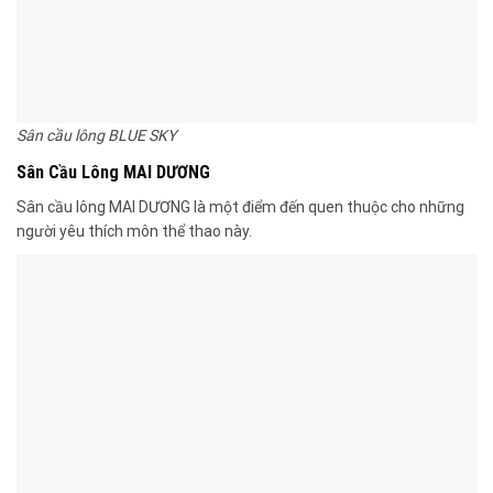
Sân cầu lông BLUE SKY
Sân Cầu Lông MAI DƯƠNG
Sân cầu lông MAI DƯƠNG là một điểm đến quen thuộc cho những
người yêu thích môn thể thao này.