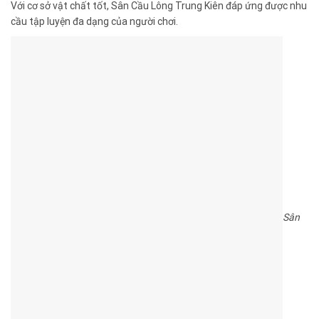
Với cơ sở vật chất tốt, Sân Cầu Lông Trung Kiên đáp ứng được nhu
cầu tập luyện đa dạng của người chơi.
Sân