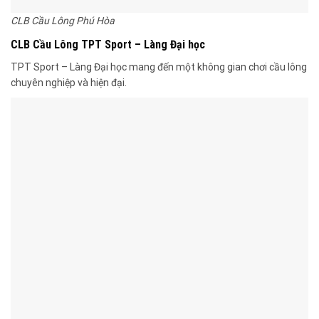
CLB Cầu Lông Phú Hòa
CLB Cầu Lông TPT Sport – Làng Đại học
TPT Sport – Làng Đại học mang đến một không gian chơi cầu lông
chuyên nghiệp và hiện đại.