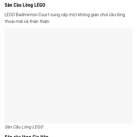
Sân Cầu Lông LEGO
LEGO Badminton Court cung cấp một không gian chơi cầu lông
thoải mái và thân thiện.
Sân Cầu Lông LEGO