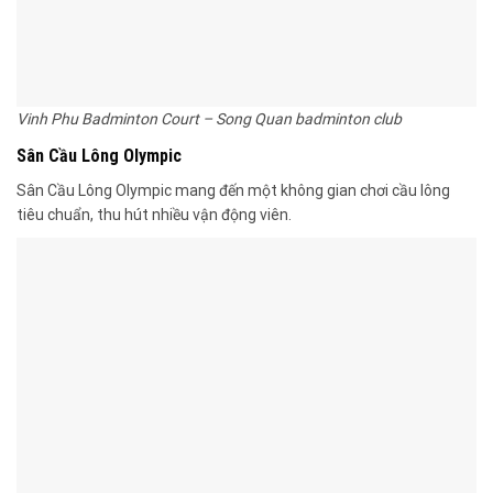
Vinh Phu Badminton Court – Song Quan badminton club
Sân Cầu Lông Olympic
Sân Cầu Lông Olympic mang đến một không gian chơi cầu lông
tiêu chuẩn, thu hút nhiều vận động viên.