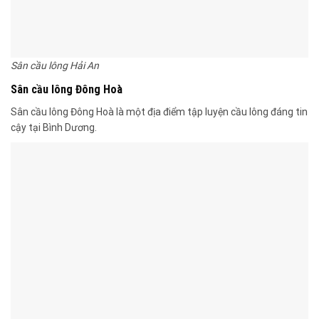
Sân cầu lông Hải An
Sân cầu lông Đông Hoà
Sân cầu lông Đông Hoà là một địa điểm tập luyện cầu lông đáng tin
cậy tại Bình Dương.