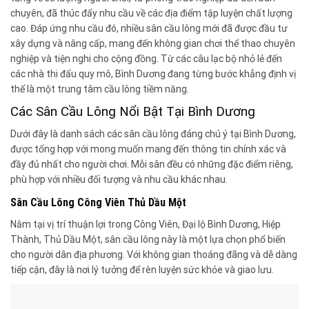
chuyên, đã thúc đẩy nhu cầu về các địa điểm tập luyện chất lượng
cao. Đáp ứng nhu cầu đó, nhiều sân cầu lông mới đã được đầu tư
xây dựng và nâng cấp, mang đến không gian chơi thể thao chuyên
nghiệp và tiện nghi cho cộng đồng. Từ các câu lạc bộ nhỏ lẻ đến
các nhà thi đấu quy mô, Bình Dương đang từng bước khẳng định vị
thế là một trung tâm cầu lông tiềm năng.
Các Sân Cầu Lông Nổi Bật Tại Bình Dương
Dưới đây là danh sách các sân cầu lông đáng chú ý tại Bình Dương,
được tổng hợp với mong muốn mang đến thông tin chính xác và
đầy đủ nhất cho người chơi. Mỗi sân đều có những đặc điểm riêng,
phù hợp với nhiều đối tượng và nhu cầu khác nhau.
Sân Cầu Lông Công Viên Thủ Dầu Một
Nằm tại vị trí thuận lợi trong Công Viên, Đại lộ Bình Dương, Hiệp
Thành, Thủ Dầu Một, sân cầu lông này là một lựa chọn phổ biến
cho người dân địa phương. Với không gian thoáng đãng và dễ dàng
tiếp cận, đây là nơi lý tưởng để rèn luyện sức khỏe và giao lưu.