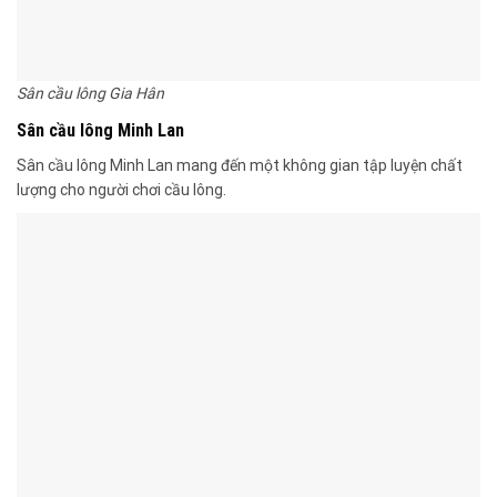
Sân cầu lông Gia Hân
Sân cầu lông Minh Lan
Sân cầu lông Minh Lan mang đến một không gian tập luyện chất
lượng cho người chơi cầu lông.