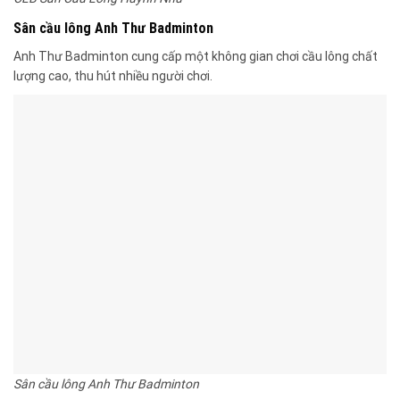
Sân cầu lông Anh Thư Badminton
Anh Thư Badminton cung cấp một không gian chơi cầu lông chất
lượng cao, thu hút nhiều người chơi.
Sân cầu lông Anh Thư Badminton