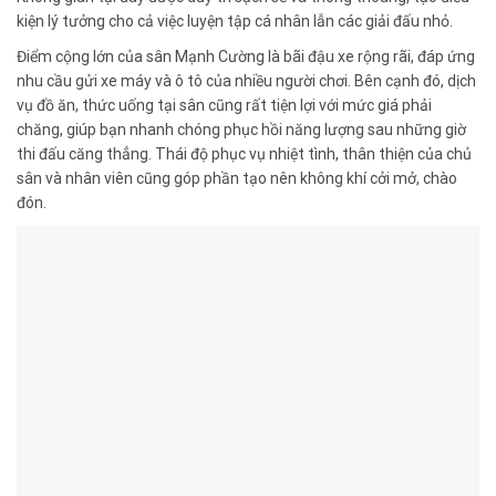
kiện lý tưởng cho cả việc luyện tập cá nhân lẫn các giải đấu nhỏ.
Điểm cộng lớn của sân Mạnh Cường là bãi đậu xe rộng rãi, đáp ứng
nhu cầu gửi xe máy và ô tô của nhiều người chơi. Bên cạnh đó, dịch
vụ đồ ăn, thức uống tại sân cũng rất tiện lợi với mức giá phải
chăng, giúp bạn nhanh chóng phục hồi năng lượng sau những giờ
thi đấu căng thẳng. Thái độ phục vụ nhiệt tình, thân thiện của chủ
sân và nhân viên cũng góp phần tạo nên không khí cởi mở, chào
đón.