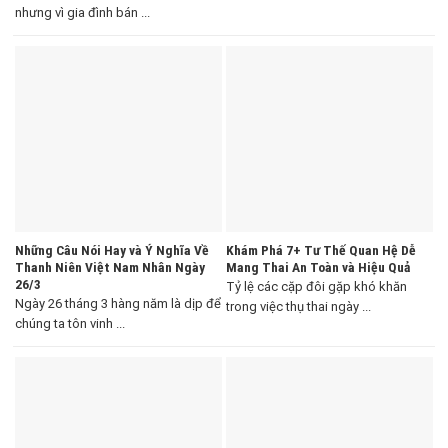
nhưng vì gia đình bán ...
Những Câu Nói Hay và Ý Nghĩa Về
Khám Phá 7+ Tư Thế Quan Hệ Dễ
Thanh Niên Việt Nam Nhân Ngày
Mang Thai An Toàn và Hiệu Quả
26/3
Tỷ lệ các cặp đôi gặp khó khăn
Ngày 26 tháng 3 hàng năm là dịp để
trong việc thụ thai ngày ...
chúng ta tôn vinh ...