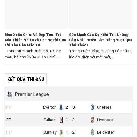
Mùa Xuân Chín: Vẻ Đẹp Tươi Trẻ
Sức Mạnh Của Sự Kiên Trì: Những
Của Thiên Nhiên và Con Người Qua
Câu Nói Truyền Cảm Hứng Vượt Qua
Lời Thơ Hàn Mặc Tử
Thử Thách
Trong bức tranh xuân rực rỡ sắc
Trong cuộc sống, ai cũng có những
màu, bài thơ “Mùa Xuân Chín” ...
lúc đối diện với mệt mỏi, ...
KẾT QUẢ THI ĐẤU
Premier League
FT
Everton
2 – 0
Chelsea
FT
Fulham
1 – 2
Liverpool
FT
Burnley
1 – 2
Leicester