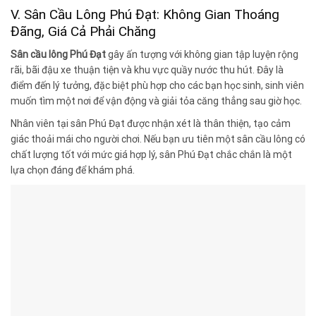
V. Sân Cầu Lông Phú Đạt: Không Gian Thoáng
Đãng, Giá Cả Phải Chăng
Sân cầu lông Phú Đạt
gây ấn tượng với không gian tập luyện rộng
rãi, bãi đậu xe thuận tiện và khu vực quầy nước thu hút. Đây là
điểm đến lý tưởng, đặc biệt phù hợp cho các bạn học sinh, sinh viên
muốn tìm một nơi để vận động và giải tỏa căng thẳng sau giờ học.
Nhân viên tại sân Phú Đạt được nhận xét là thân thiện, tạo cảm
giác thoải mái cho người chơi. Nếu bạn ưu tiên một sân cầu lông có
chất lượng tốt với mức giá hợp lý, sân Phú Đạt chắc chắn là một
lựa chọn đáng để khám phá.