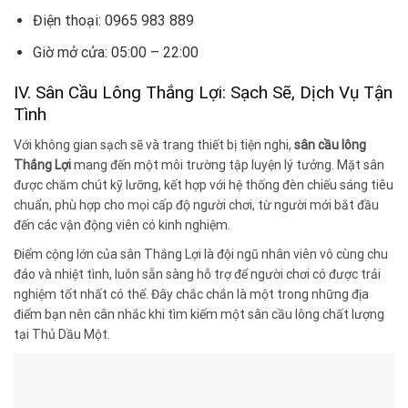
Điện thoại: 0965 983 889
Giờ mở cửa: 05:00 – 22:00
IV. Sân Cầu Lông Thắng Lợi: Sạch Sẽ, Dịch Vụ Tận
Tình
Với không gian sạch sẽ và trang thiết bị tiện nghi,
sân cầu lông
Thắng Lợi
mang đến một môi trường tập luyện lý tưởng. Mặt sân
được chăm chút kỹ lưỡng, kết hợp với hệ thống đèn chiếu sáng tiêu
chuẩn, phù hợp cho mọi cấp độ người chơi, từ người mới bắt đầu
đến các vận động viên có kinh nghiệm.
Điểm cộng lớn của sân Thắng Lợi là đội ngũ nhân viên vô cùng chu
đáo và nhiệt tình, luôn sẵn sàng hỗ trợ để người chơi có được trải
nghiệm tốt nhất có thể. Đây chắc chắn là một trong những địa
điểm bạn nên cân nhắc khi tìm kiếm một sân cầu lông chất lượng
tại Thủ Dầu Một.