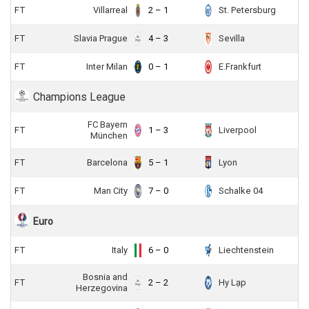
FT
Villarreal
2 – 1
St. Petersburg
FT
Slavia Prague
4 – 3
Sevilla
FT
Inter Milan
0 – 1
E.Frankfurt
Champions League
FC Bayern
FT
1 – 3
Liverpool
München
FT
Barcelona
5 – 1
Lyon
FT
Man City
7 – 0
Schalke 04
Euro
FT
Italy
6 – 0
Liechtenstein
Bosnia and
FT
2 – 2
Hy Lạp
Herzegovina