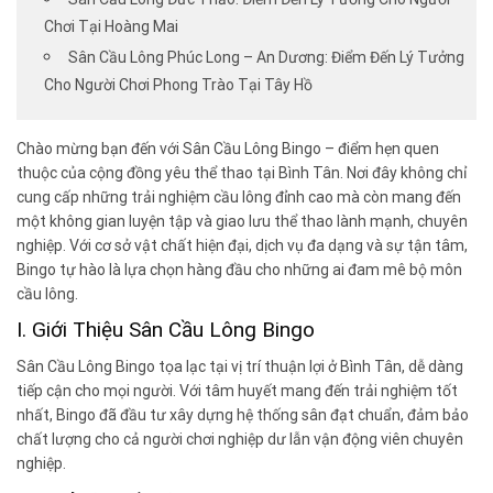
Chơi Tại Hoàng Mai
Sân Cầu Lông Phúc Long – An Dương: Điểm Đến Lý Tưởng
Cho Người Chơi Phong Trào Tại Tây Hồ
Chào mừng bạn đến với Sân Cầu Lông Bingo – điểm hẹn quen
thuộc của cộng đồng yêu thể thao tại Bình Tân. Nơi đây không chỉ
cung cấp những trải nghiệm cầu lông đỉnh cao mà còn mang đến
một không gian luyện tập và giao lưu thể thao lành mạnh, chuyên
nghiệp. Với cơ sở vật chất hiện đại, dịch vụ đa dạng và sự tận tâm,
Bingo tự hào là lựa chọn hàng đầu cho những ai đam mê bộ môn
cầu lông.
I. Giới Thiệu Sân Cầu Lông Bingo
Sân Cầu Lông Bingo tọa lạc tại vị trí thuận lợi ở Bình Tân, dễ dàng
tiếp cận cho mọi người. Với tâm huyết mang đến trải nghiệm tốt
nhất, Bingo đã đầu tư xây dựng hệ thống sân đạt chuẩn, đảm bảo
chất lượng cho cả người chơi nghiệp dư lẫn vận động viên chuyên
nghiệp.