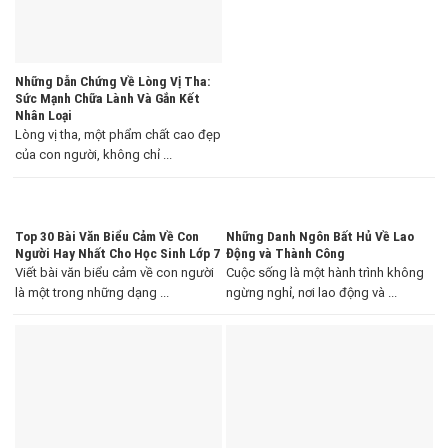
Những Dẫn Chứng Về Lòng Vị Tha:
Sức Mạnh Chữa Lành Và Gắn Kết
Nhân Loại
Lòng vị tha, một phẩm chất cao đẹp
của con người, không chỉ ...
Top 30 Bài Văn Biểu Cảm Về Con
Những Danh Ngôn Bất Hủ Về Lao
Người Hay Nhất Cho Học Sinh Lớp 7
Động và Thành Công
Viết bài văn biểu cảm về con người
Cuộc sống là một hành trình không
là một trong những dạng ...
ngừng nghỉ, nơi lao động và ...