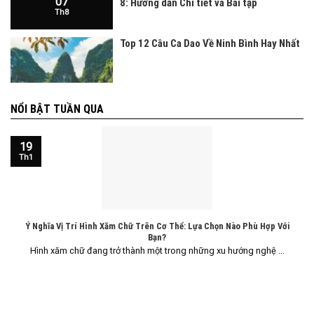
07
8: Hướng dẫn Chi tiết và Bài tập
Th8
Top 12 Câu Ca Dao Về Ninh Bình Hay Nhất
NỔI BẬT TUẦN QUA
19
Th1
Ý Nghĩa Vị Trí Hình Xăm Chữ Trên Cơ Thể: Lựa Chọn Nào Phù Hợp Với
Bạn?
Hình xăm chữ đang trở thành một trong những xu hướng nghệ ...