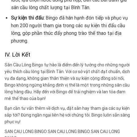
sân cầu lông chất lượng tại Bình Tân.
Sự kiện thi đấu:
Bingo đã hân hạnh đón tiếp và phục vụ
hơn 200 người tham gia trong các sự kiện thi đấu cầu
lông, góp phần thúc đẩy phong trào thể thao tại địa
phương.
IV. Lời Kết
Sân Cầu Lông Bingo tự hào là điểm đến lý tưởng cho những người
yêu thích cầu lông tại Bình Tân. Với cơ sở vật chất đạt chuẩn, dịch
vụ đa dạng, không gian thân thiện và sự kiện cộng đồng sôi nổi,
Bingo không ngừng khẳng định vị thế là một trong những sân cầu
lông hàng đầu. Hãy đến với Bingo để trải nghiệm và lan tỏa đam
mê thể thao của bạn!
Bạn cần tư vấn thêm về dịch vụ, đặt sân hay tham gia các sự kiện
sắp tới? Đừng ngần ngại liên hệ với chúng tôi. Bingo luôn sẵn sàng
phục vụ!
SAN CAU LONG BINGO SAN CAU LONG BINGO SAN CAU LONG