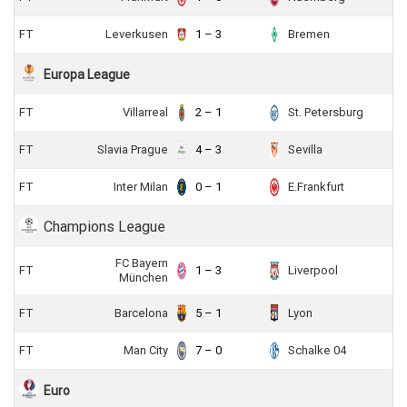
FT
Leverkusen
1 – 3
Bremen
Europa League
FT
Villarreal
2 – 1
St. Petersburg
FT
Slavia Prague
4 – 3
Sevilla
FT
Inter Milan
0 – 1
E.Frankfurt
Champions League
FC Bayern
FT
1 – 3
Liverpool
München
FT
Barcelona
5 – 1
Lyon
FT
Man City
7 – 0
Schalke 04
Euro