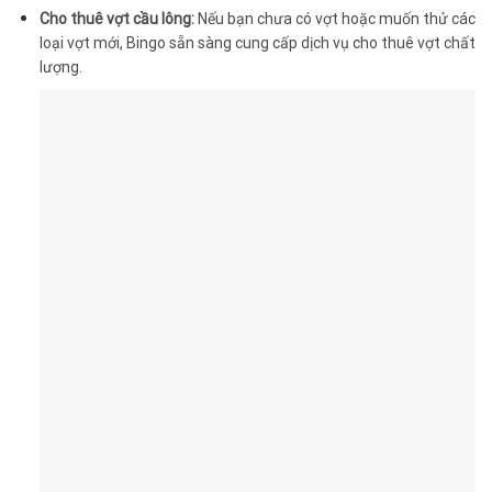
Cho thuê vợt cầu lông:
Nếu bạn chưa có vợt hoặc muốn thử các
loại vợt mới, Bingo sẵn sàng cung cấp dịch vụ cho thuê vợt chất
lượng.