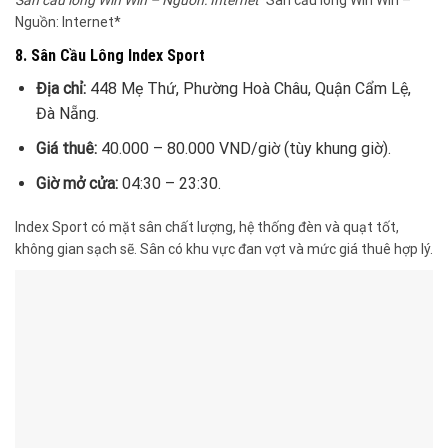
Sân cầu lông Win Win – Nguồn: Internet
*Sân cầu lông Win Win –
Nguồn: Internet*
8. Sân Cầu Lông Index Sport
Địa chỉ:
448 Mẹ Thứ, Phường Hoà Châu, Quận Cẩm Lệ,
Đà Nẵng.
Giá thuê:
40.000 – 80.000 VND/giờ (tùy khung giờ).
Giờ mở cửa:
04:30 – 23:30.
Index Sport có mặt sân chất lượng, hệ thống đèn và quạt tốt,
không gian sạch sẽ. Sân có khu vực đan vợt và mức giá thuê hợp lý.