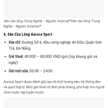
Sân cầu lông Trọng Nghĩa – Nguồn: Internet
*Sân cầu lông Trọng
Nghĩa – Nguồn: Internet*
6. Sân Cầu Lông Aurora Sport
Địa chỉ:
Đường Số 6, Khu công nghiệp An Đồn, Quận Sơn
Trà, Đà Nẵng.
Giá thuê:
40.000 – 80.000 VND/giờ (tùy khung giờ và
ngày).
Giờ mở cửa:
05:00 – 24:00.
Aurora Sport được đánh giá cao về chất lượng sân, hệ thống đèn
và quạt hợp lý. Mức giá thuê cố định phải chăng, phù hợp cho người
chơi muốn tập luyện muộn.