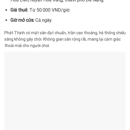
Giá thuê:
Từ 50.000 VND/giờ.
Giờ mở cửa:
Cả ngày.
Phát Thịnh có mặt sân đạt chuẩn, trần cao thoáng, hệ thống chiếu
sáng không gây chói. Không gian sân rộng rãi, mang lại cảm giác
thoải mái cho người chơi.