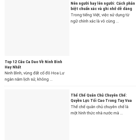
Nên người hay lên người: Cách phân
biệt chuẩn xác và ghi nhớ dễ dàng
Trong tiếng Việt, việc sử dụng từ
ngữ chính xác là vô cùng ...
Top 12 Câu Ca Dao Về Ninh Bình
Hay Nhất
Ninh Bình, vùng đất cố đô Hoa Lư
ngàn năm lịch sử, không ...
Thể Chế Quân Chủ Chuyên Chế:
Quyền Lực Tối Cao Trong Tay Vua
Thể chế quân chủ chuyên chế là
một hình thức nhà nước mà ...