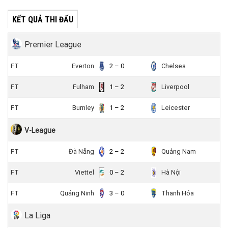
KẾT QUẢ THI ĐẤU
Premier League
FT
Everton
2 – 0
Chelsea
FT
Fulham
1 – 2
Liverpool
FT
Burnley
1 – 2
Leicester
V-League
FT
Đà Nẵng
2 – 2
Quảng Nam
FT
Viettel
0 – 2
Hà Nội
FT
Quảng Ninh
3 – 0
Thanh Hóa
La Liga