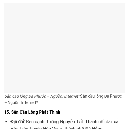
Sân cầu lông Đa Phước – Nguồn: Internet
*Sân cầu lông Đa Phước
– Nguồn: Internet*
15. Sân Cầu Lông Phát Thịnh
Địa chỉ:
Bên cạnh đường Nguyễn Tất Thành nối dài, xã
Hòa Liên, huyện Hòa Vang, thành phố Đà Nẵng.