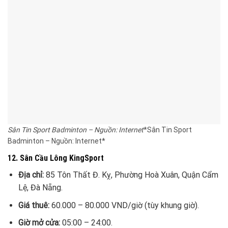
Sân Tin Sport Badminton – Nguồn: Internet
*Sân Tin Sport
Badminton – Nguồn: Internet*
12. Sân Cầu Lông KingSport
Địa chỉ:
85 Tôn Thất Đ. Kỵ, Phường Hoà Xuân, Quận Cẩm
Lệ, Đà Nẵng.
Giá thuê:
60.000 – 80.000 VND/giờ (tùy khung giờ).
Giờ mở cửa:
05:00 – 24:00.