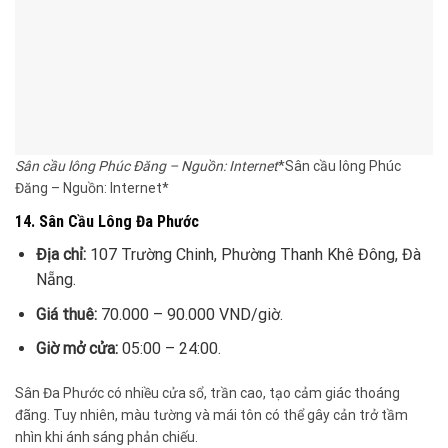
Sân cầu lông Phúc Đăng – Nguồn: Internet
*Sân cầu lông Phúc
Đăng – Nguồn: Internet*
14. Sân Cầu Lông Đa Phước
Địa chỉ:
107 Trường Chinh, Phường Thanh Khê Đông, Đà
Nẵng.
Giá thuê:
70.000 – 90.000 VND/giờ.
Giờ mở cửa:
05:00 – 24:00.
Sân Đa Phước có nhiều cửa sổ, trần cao, tạo cảm giác thoáng
đãng. Tuy nhiên, màu tường và mái tôn có thể gây cản trở tầm
nhìn khi ánh sáng phản chiếu.