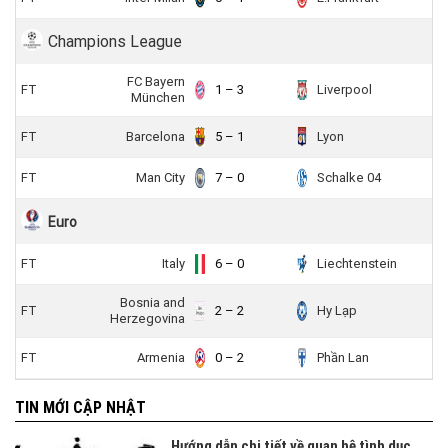
Champions League
FC Bayern
FT
1 – 3
Liverpool
München
FT
Barcelona
5 – 1
Lyon
FT
Man City
7 – 0
Schalke 04
Euro
FT
Italy
6 – 0
Liechtenstein
Bosnia and
FT
2 – 2
Hy Lạp
Herzegovina
FT
Armenia
0 – 2
Phần Lan
TIN MỚI CẬP NHẬT
Hướng dẫn chi tiết về quan hệ tình dục