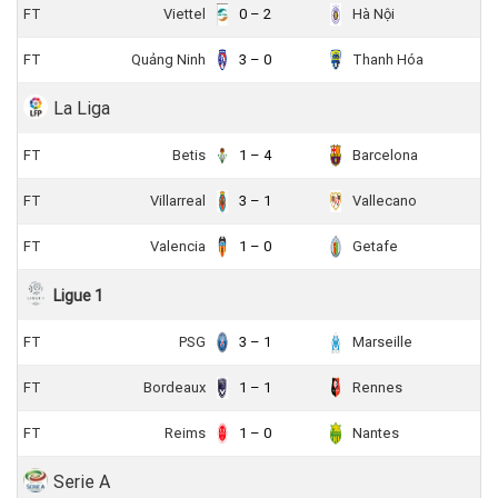
FT
Viettel
0 – 2
Hà Nội
FT
Quảng Ninh
3 – 0
Thanh Hóa
La Liga
FT
Betis
1 – 4
Barcelona
FT
Villarreal
3 – 1
Vallecano
FT
Valencia
1 – 0
Getafe
Ligue 1
FT
PSG
3 – 1
Marseille
FT
Bordeaux
1 – 1
Rennes
FT
Reims
1 – 0
Nantes
Serie A