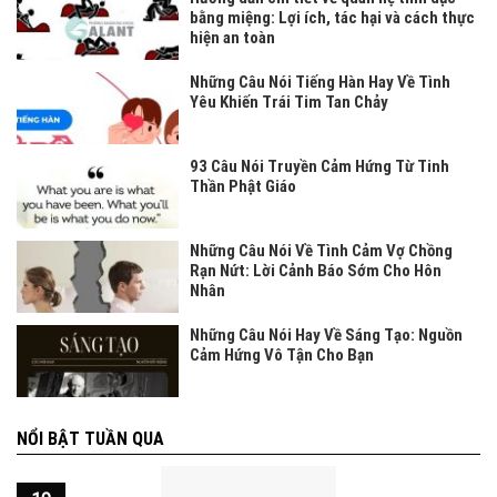
bằng miệng: Lợi ích, tác hại và cách thực
hiện an toàn
Những Câu Nói Tiếng Hàn Hay Về Tình
Yêu Khiến Trái Tim Tan Chảy
93 Câu Nói Truyền Cảm Hứng Từ Tinh
Thần Phật Giáo
Những Câu Nói Về Tình Cảm Vợ Chồng
Rạn Nứt: Lời Cảnh Báo Sớm Cho Hôn
Nhân
Những Câu Nói Hay Về Sáng Tạo: Nguồn
Cảm Hứng Vô Tận Cho Bạn
NỔI BẬT TUẦN QUA