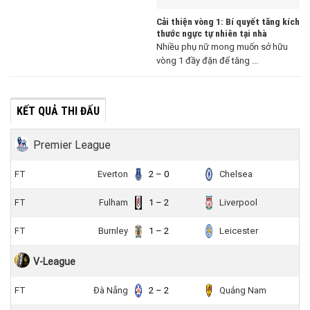
Cải thiện vòng 1: Bí quyết tăng kích
thước ngực tự nhiên tại nhà
Nhiều phụ nữ mong muốn sở hữu
vòng 1 đầy đặn để tăng ...
KẾT QUẢ THI ĐẤU
Premier League
FT
Everton
2 – 0
Chelsea
FT
Fulham
1 – 2
Liverpool
FT
Burnley
1 – 2
Leicester
V-League
FT
Đà Nẵng
2 – 2
Quảng Nam