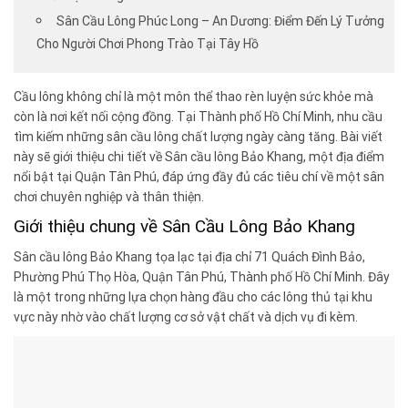
Sân Cầu Lông Phúc Long – An Dương: Điểm Đến Lý Tưởng
Cho Người Chơi Phong Trào Tại Tây Hồ
Cầu lông không chỉ là một môn thể thao rèn luyện sức khỏe mà
còn là nơi kết nối cộng đồng. Tại Thành phố Hồ Chí Minh, nhu cầu
tìm kiếm những sân cầu lông chất lượng ngày càng tăng. Bài viết
này sẽ giới thiệu chi tiết về Sân cầu lông Bảo Khang, một địa điểm
nổi bật tại Quận Tân Phú, đáp ứng đầy đủ các tiêu chí về một sân
chơi chuyên nghiệp và thân thiện.
Giới thiệu chung về Sân Cầu Lông Bảo Khang
Sân cầu lông Bảo Khang tọa lạc tại địa chỉ 71 Quách Đình Bảo,
Phường Phú Thọ Hòa, Quận Tân Phú, Thành phố Hồ Chí Minh. Đây
là một trong những lựa chọn hàng đầu cho các lông thủ tại khu
vực này nhờ vào chất lượng cơ sở vật chất và dịch vụ đi kèm.