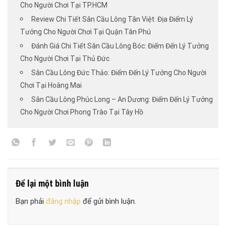
Cho Người Chơi Tại TP.HCM
Review Chi Tiết Sân Cầu Lông Tân Việt: Địa Điểm Lý
Tưởng Cho Người Chơi Tại Quận Tân Phú
Đánh Giá Chi Tiết Sân Cầu Lông Bóc: Điểm Đến Lý Tưởng
Cho Người Chơi Tại Thủ Đức
Sân Cầu Lông Đức Thảo: Điểm Đến Lý Tưởng Cho Người
Chơi Tại Hoàng Mai
Sân Cầu Lông Phúc Long – An Dương: Điểm Đến Lý Tưởng
Cho Người Chơi Phong Trào Tại Tây Hồ
Để lại một bình luận
Bạn phải
đăng nhập
để gửi bình luận.