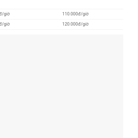
đ/giờ
110.000đ/giờ
đ/giờ
120.000đ/giờ