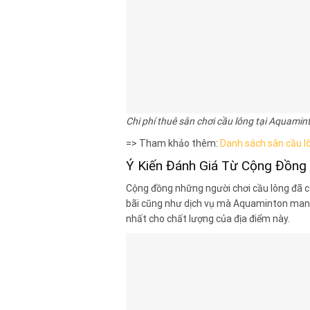
Chi phí thuê sân chơi cầu lông tại Aquamin
=> Tham khảo thêm:
Danh sách sân cầu lô
Ý Kiến Đánh Giá Từ Cộng Đồng
Cộng đồng những người chơi cầu lông đã có
bãi cũng như dịch vụ mà Aquaminton mang l
nhất cho chất lượng của địa điểm này.