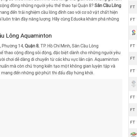
ới cộng đồng những người yêu thể thao tại Quận 8?
Sân Cầu Lông
FT
mang đến trải nghiệm cầu lông đỉnh cao với cơ sở vật chất hiện
khí luôn tràn đầy năng lượng. Hãy cùng Eduoka khám phá những
FT
Cầu Lông Aquaminton
h, Phường 14,
Quận 8
, TP. Hồ Chí Minh, Sân Cầu Lông
FT
ể thao cộng đồng sôi động, đặc biệt dành cho những người yêu
FT
người chơi dễ dàng di chuyển từ các khu vực lân cận. Aquaminton
chuẩn mà còn chú trọng kiến tạo một không gian luyện tập và
FT
n mang đến những giờ phút thi đấu đầy hứng khởi.
FT
FT
FT