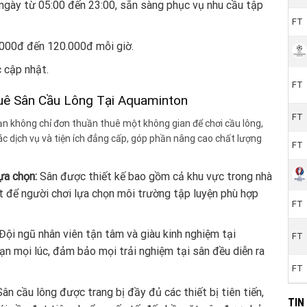
gày từ 05:00 đến 23:00, sẵn sàng phục vụ nhu cầu tập
FT
000đ đến 120.000đ mỗi giờ.
 cập nhật.
FT
huê Sân Cầu Lông Tại Aquaminton
FT
n không chỉ đơn thuần thuê một không gian để chơi cầu lông,
ác dịch vụ và tiện ích đẳng cấp, góp phần nâng cao chất lượng
FT
ựa chọn:
Sân được thiết kế bao gồm cả khu vực trong nhà
ạt để người chơi lựa chọn môi trường tập luyện phù hợp
FT
Đội ngũ nhân viên tận tâm và giàu kinh nghiệm tại
FT
n mọi lúc, đảm bảo mọi trải nghiệm tại sân đều diễn ra
FT
ân cầu lông được trang bị đầy đủ các thiết bị tiên tiến,
TIN