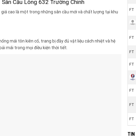
ng Sân Cầu Lông 632 Trường Chinh
FT
giá cao là một trong những sân cầu mới và chất lượng tại khu
FT
ống mái tôn kiên cố, trang bị đầy đủ vật liệu cách nhiệt và hệ
ải mái trong mọi điều kiện thời tiết.
FT
FT
FT
FT
FT
TIN