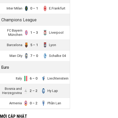
Inter Milan
0 – 1
E.Frankfurt
Champions League
FC Bayern
1 – 3
Liverpool
München
Barcelona
5 – 1
Lyon
Man City
7 – 0
Schalke 04
Euro
Italy
6 – 0
Liechtenstein
Bosnia and
2 – 2
Hy Lạp
Herzegovina
Armenia
0 – 2
Phần Lan
 MỚI CẬP NHẬT