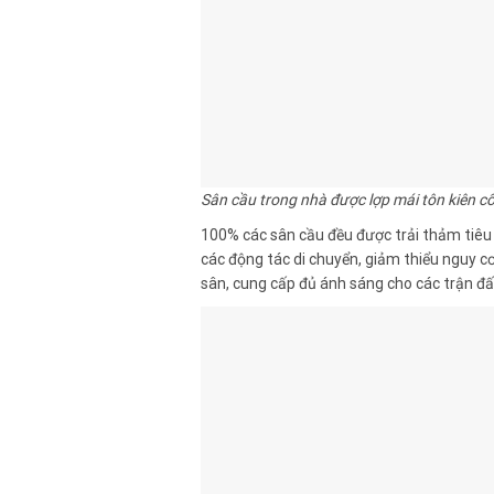
Sân cầu trong nhà được lợp mái tôn kiên c
100% các sân cầu đều được trải thảm tiêu
các động tác di chuyển, giảm thiểu nguy cơ
sân, cung cấp đủ ánh sáng cho các trận đấ