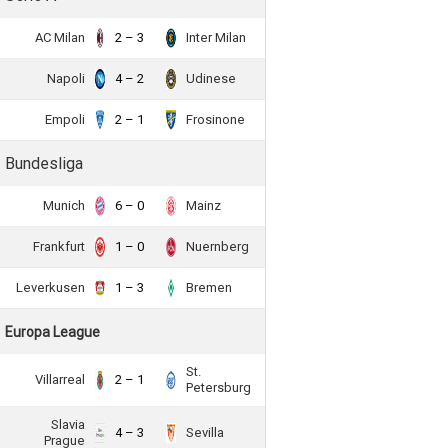
AC Milan
2 – 3
Inter Milan
Napoli
4 – 2
Udinese
Empoli
2 – 1
Frosinone
Bundesliga
Munich
6 – 0
Mainz
Frankfurt
1 – 0
Nuernberg
Leverkusen
1 – 3
Bremen
Europa League
St.
Villarreal
2 – 1
Petersburg
Slavia
4 – 3
Sevilla
Prague