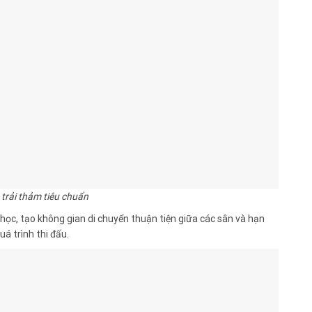
trải thảm tiêu chuẩn
học, tạo không gian di chuyển thuận tiện giữa các sân và hạn
uá trình thi đấu.