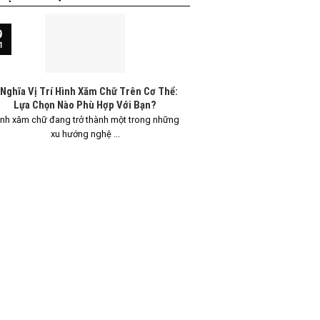
9
13
1
Th5
 Nghĩa Vị Trí Hình Xăm Chữ Trên Cơ Thể:
Ý Nghĩa Vị Trí Hình 
Lựa Chọn Nào Phù Hợp Với Bạn?
Hướng Dẫn
nh xăm chữ đang trở thành một trong những
Hình xăm chữ đang ng
xu hướng nghệ ...
biến, đặc 