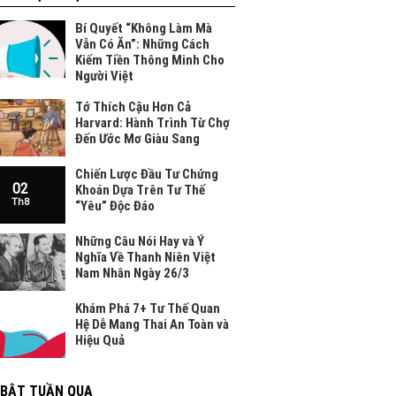
Bí Quyết “Không Làm Mà
Vẫn Có Ăn”: Những Cách
Kiếm Tiền Thông Minh Cho
Người Việt
Tớ Thích Cậu Hơn Cả
Harvard: Hành Trình Từ Chợ
Đến Ước Mơ Giàu Sang
Chiến Lược Đầu Tư Chứng
02
Khoán Dựa Trên Tư Thế
Th8
“Yêu” Độc Đáo
Những Câu Nói Hay và Ý
Nghĩa Về Thanh Niên Việt
Nam Nhân Ngày 26/3
Khám Phá 7+ Tư Thế Quan
Hệ Dễ Mang Thai An Toàn và
Hiệu Quả
 BẬT TUẦN QUA