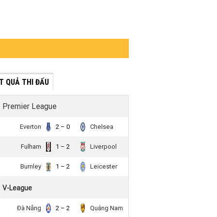
́T QUẢ THI ĐẤU
Premier League
Everton
2 – 0
Chelsea
Fulham
1 – 2
Liverpool
Burnley
1 – 2
Leicester
V-League
Đà Nẵng
2 – 2
Quảng Nam