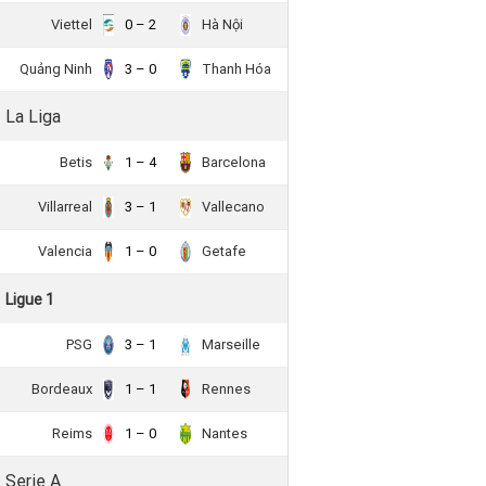
Viettel
0 – 2
Hà Nội
Quảng Ninh
3 – 0
Thanh Hóa
La Liga
Betis
1 – 4
Barcelona
Villarreal
3 – 1
Vallecano
Valencia
1 – 0
Getafe
Ligue 1
PSG
3 – 1
Marseille
Bordeaux
1 – 1
Rennes
Reims
1 – 0
Nantes
Serie A