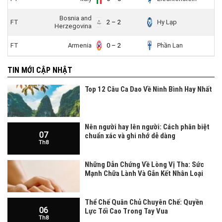
Bosnia and
FT
2 – 2
Hy Lạp
Herzegovina
FT
Armenia
0 – 2
Phần Lan
TIN MỚI CẬP NHẬT
Top 12 Câu Ca Dao Về Ninh Bình Hay Nhất
Nên người hay lên người: Cách phân biệt
07
chuẩn xác và ghi nhớ dễ dàng
Th8
Những Dẫn Chứng Về Lòng Vị Tha: Sức
Mạnh Chữa Lành Và Gắn Kết Nhân Loại
Thể Chế Quân Chủ Chuyên Chế: Quyền
06
Lực Tối Cao Trong Tay Vua
Th8