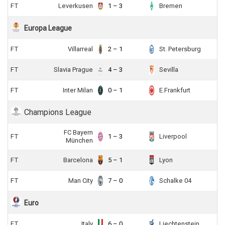
FT
Leverkusen
1 – 3
Bremen
Europa League
FT
Villarreal
2 – 1
St. Petersburg
FT
Slavia Prague
4 – 3
Sevilla
FT
Inter Milan
0 – 1
E.Frankfurt
Champions League
FC Bayern
FT
1 – 3
Liverpool
München
FT
Barcelona
5 – 1
Lyon
FT
Man City
7 – 0
Schalke 04
Euro
FT
Italy
6 – 0
Liechtenstein