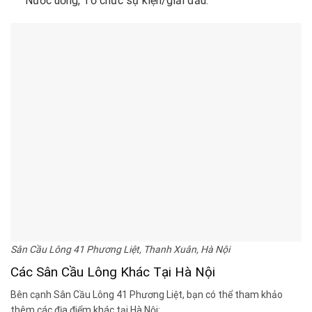
Nước uống, Tổ chức sự kiện/giải đấu.
Sân Cầu Lông 41 Phương Liệt, Thanh Xuân, Hà Nội
Các Sân Cầu Lông Khác Tại Hà Nội
Bên cạnh Sân Cầu Lông 41 Phương Liệt, bạn có thể tham khảo
thêm các địa điểm khác tại Hà Nội: