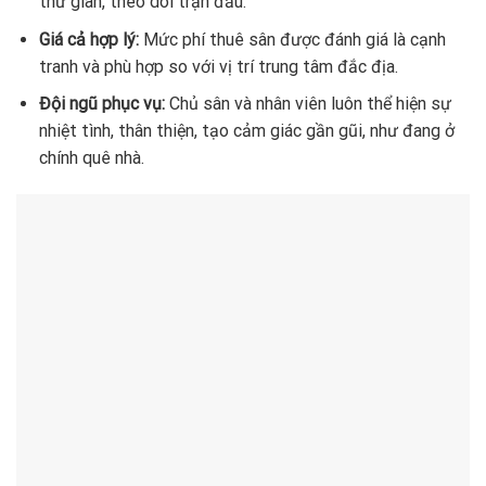
thư giãn, theo dõi trận đấu.
Giá cả hợp lý:
Mức phí thuê sân được đánh giá là cạnh
tranh và phù hợp so với vị trí trung tâm đắc địa.
Đội ngũ phục vụ:
Chủ sân và nhân viên luôn thể hiện sự
nhiệt tình, thân thiện, tạo cảm giác gần gũi, như đang ở
chính quê nhà.