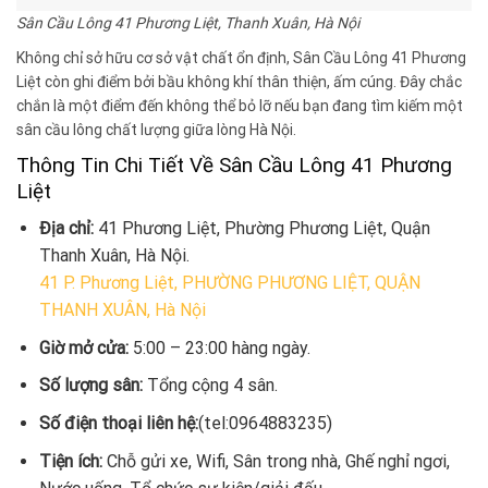
Sân Cầu Lông 41 Phương Liệt, Thanh Xuân, Hà Nội
Không chỉ sở hữu cơ sở vật chất ổn định, Sân Cầu Lông 41 Phương
Liệt còn ghi điểm bởi bầu không khí thân thiện, ấm cúng. Đây chắc
chắn là một điểm đến không thể bỏ lỡ nếu bạn đang tìm kiếm một
sân cầu lông chất lượng giữa lòng Hà Nội.
Thông Tin Chi Tiết Về Sân Cầu Lông 41 Phương
Liệt
Địa chỉ:
41 Phương Liệt, Phường Phương Liệt, Quận
Thanh Xuân, Hà Nội.
41 P. Phương Liệt, PHƯỜNG PHƯƠNG LIỆT, QUẬN
THANH XUÂN, Hà Nội
Giờ mở cửa:
5:00 – 23:00 hàng ngày.
Số lượng sân:
Tổng cộng 4 sân.
Số điện thoại liên hệ:
(tel:0964883235)
Tiện ích:
Chỗ gửi xe, Wifi, Sân trong nhà, Ghế nghỉ ngơi,