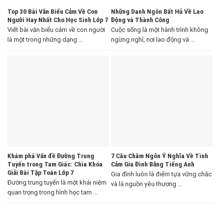
Top 30 Bài Văn Biểu Cảm Về Con
Những Danh Ngôn Bất Hủ Về Lao
Người Hay Nhất Cho Học Sinh Lớp 7
Động và Thành Công
Viết bài văn biểu cảm về con người
Cuộc sống là một hành trình không
là một trong những dạng ...
ngừng nghỉ, nơi lao động và ...
Khám phá Vấn đề Đường Trung
7 Câu Châm Ngôn Ý Nghĩa Về Tình
Tuyến trong Tam Giác: Chìa Khóa
Cảm Gia Đình Bằng Tiếng Anh
Giải Bài Tập Toán Lớp 7
Gia đình luôn là điểm tựa vững chắc
Đường trung tuyến là một khái niệm
và là nguồn yêu thương ...
quan trọng trong hình học tam ...