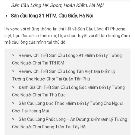
Sân Cầu Lông HK Sport, Hoàn Kiếm, Hà Nội
Sân cầu lông 31 HTM, Cầu Giấy, Hà Nội
Hy vọng với những thông tin chi tiết về Sân Cầu Lông 41 Phương
Liệt, bạn đọc sẽ có thêm một lựa chọn tuyệt vời để tận hưởng đam
mê cầu lông của mình tại thủ đô.
Review Chi Tiết Sân Cầu Lông 291: Điểm Đến Lý Tưởng
Cho Người Chơi Tại TP.HCM
Review Chi Tiết Sân Cầu Lông Tân Việt: Địa Điểm Lý
Tưởng Cho Người Chơi Tại Quận Tân Phú
Đánh Giá Chi Tiết Sân Cầu Lông Bóc: Điểm Đến Lý Tưởng
Cho Người Chơi Tại Thủ Đức
Sân Cầu Lông Đức Thảo: Điểm Đến Lý Tưởng Cho Người
Chơi Tại Hoàng Mai
Sân Cầu Lông Phúc Long – An Dương: Điểm Đến Lý Tưởng
Cho Người Chơi Phong Trào Tại Tây Hồ