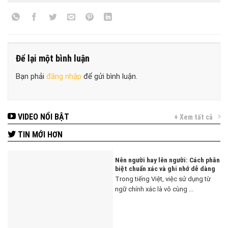
Để lại một bình luận
Bạn phải
đăng nhập
để gửi bình luận.
VIDEO NỔI BẬT
+ Xem tất cả
TIN MỚI HƠN
Nên người hay lên người: Cách phân
biệt chuẩn xác và ghi nhớ dễ dàng
Trong tiếng Việt, việc sử dụng từ
ngữ chính xác là vô cùng ...