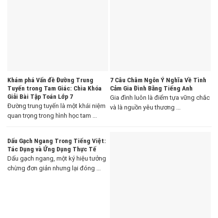
Khám phá Vấn đề Đường Trung
7 Câu Châm Ngôn Ý Nghĩa Về Tình
Tuyến trong Tam Giác: Chìa Khóa
Cảm Gia Đình Bằng Tiếng Anh
Giải Bài Tập Toán Lớp 7
Gia đình luôn là điểm tựa vững chắc
Đường trung tuyến là một khái niệm
và là nguồn yêu thương ...
quan trọng trong hình học tam ...
Dấu Gạch Ngang Trong Tiếng Việt:
Tác Dụng và Ứng Dụng Thực Tế
Dấu gạch ngang, một ký hiệu tưởng
chừng đơn giản nhưng lại đóng ...