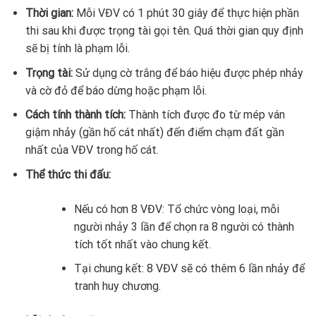
Thời gian:
Mỗi VĐV có 1 phút 30 giây để thực hiện phần
thi sau khi được trọng tài gọi tên. Quá thời gian quy định
sẽ bị tính là phạm lỗi.
Trọng tài:
Sử dụng cờ trắng để báo hiệu được phép nhảy
và cờ đỏ để báo dừng hoặc phạm lỗi.
Cách tính thành tích:
Thành tích được đo từ mép ván
giậm nhảy (gần hố cát nhất) đến điểm chạm đất gần
nhất của VĐV trong hố cát.
Thể thức thi đấu:
Nếu có hơn 8 VĐV: Tổ chức vòng loại, mỗi
người nhảy 3 lần để chọn ra 8 người có thành
tích tốt nhất vào chung kết.
Tại chung kết: 8 VĐV sẽ có thêm 6 lần nhảy để
tranh huy chương.