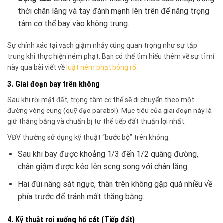
thời chân lăng và tay đánh mạnh lên trên để nâng trọng
tâm cơ thể bay vào không trung.
Sự chính xác tại vạch giậm nhảy cũng quan trọng như sự tập
trung khi thực hiện ném phạt. Bạn có thể tìm hiểu thêm về sự tỉ mỉ
này qua bài viết về
luật ném phạt bóng rổ
.
3. Giai đoạn bay trên không
Sau khi rời mặt đất, trọng tâm cơ thể sẽ di chuyển theo một
đường vòng cung (quỹ đạo parabol). Mục tiêu của giai đoạn này là
giữ thăng bằng và chuẩn bị tư thế tiếp đất thuận lợi nhất.
VĐV thường sử dụng kỹ thuật “bước bộ” trên không:
Sau khi bay được khoảng 1/3 đến 1/2 quãng đường,
chân giậm được kéo lên song song với chân lăng.
Hai đùi nâng sát ngực, thân trên không gập quá nhiều về
phía trước để tránh mất thăng bằng.
4. Kỹ thuật rơi xuống hố cát (Tiếp đất)