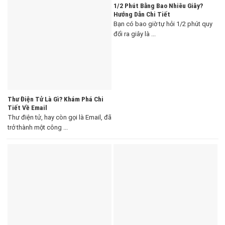
1/2 Phút Bằng Bao Nhiêu Giây?
Hướng Dẫn Chi Tiết
Bạn có bao giờ tự hỏi 1/2 phút quy
đổi ra giây là ...
Thư Điện Tử Là Gì? Khám Phá Chi
Tiết Về Email
Thư điện tử, hay còn gọi là Email, đã
trở thành một công ...