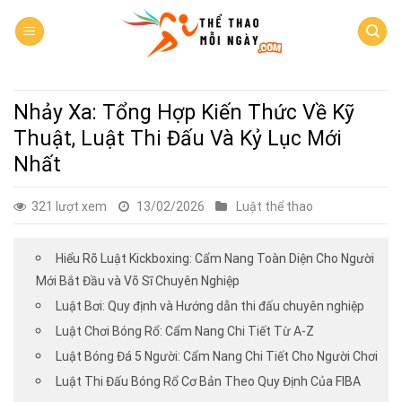
Skip
to
content
Nhảy Xa: Tổng Hợp Kiến Thức Về Kỹ
Thuật, Luật Thi Đấu Và Kỷ Lục Mới
Nhất
321 lượt xem
13/02/2026
Luật thể thao
Hiểu Rõ Luật Kickboxing: Cẩm Nang Toàn Diện Cho Người
Mới Bắt Đầu và Võ Sĩ Chuyên Nghiệp
Luật Bơi: Quy định và Hướng dẫn thi đấu chuyên nghiệp
Luật Chơi Bóng Rổ: Cẩm Nang Chi Tiết Từ A-Z
Luật Bóng Đá 5 Người: Cẩm Nang Chi Tiết Cho Người Chơi
Luật Thi Đấu Bóng Rổ Cơ Bản Theo Quy Định Của FIBA