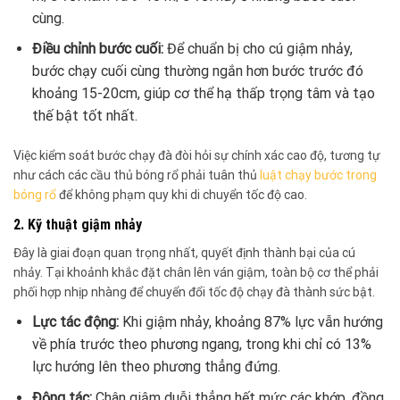
cùng.
Điều chỉnh bước cuối:
Để chuẩn bị cho cú giậm nhảy,
bước chạy cuối cùng thường ngắn hơn bước trước đó
khoảng 15-20cm, giúp cơ thể hạ thấp trọng tâm và tạo
thế bật tốt nhất.
Việc kiểm soát bước chạy đà đòi hỏi sự chính xác cao độ, tương tự
như cách các cầu thủ bóng rổ phải tuân thủ
luật chạy bước trong
bóng rổ
để không phạm quy khi di chuyển tốc độ cao.
2. Kỹ thuật giậm nhảy
Đây là giai đoạn quan trọng nhất, quyết định thành bại của cú
nhảy. Tại khoảnh khắc đặt chân lên ván giậm, toàn bộ cơ thể phải
phối hợp nhịp nhàng để chuyển đổi tốc độ chạy đà thành sức bật.
Lực tác động:
Khi giậm nhảy, khoảng 87% lực vẫn hướng
về phía trước theo phương ngang, trong khi chỉ có 13%
lực hướng lên theo phương thẳng đứng.
Động tác:
Chân giậm duỗi thẳng hết mức các khớp, đồng