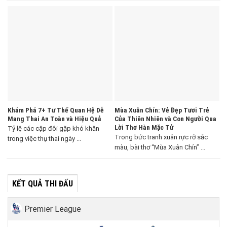
Khám Phá 7+ Tư Thế Quan Hệ Dễ
Mùa Xuân Chín: Vẻ Đẹp Tươi Trẻ
Mang Thai An Toàn và Hiệu Quả
Của Thiên Nhiên và Con Người Qua
Lời Thơ Hàn Mặc Tử
Tỷ lệ các cặp đôi gặp khó khăn
Trong bức tranh xuân rực rỡ sắc
trong việc thụ thai ngày ...
màu, bài thơ “Mùa Xuân Chín” ...
KẾT QUẢ THI ĐẤU
Premier League