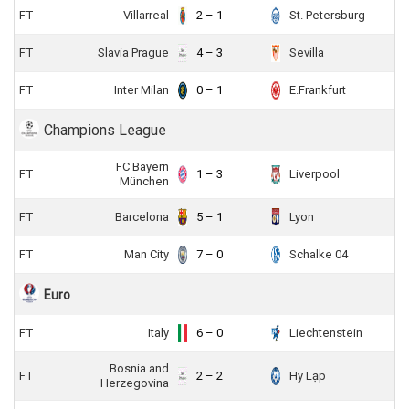
FT
Villarreal
2 – 1
St. Petersburg
FT
Slavia Prague
4 – 3
Sevilla
FT
Inter Milan
0 – 1
E.Frankfurt
Champions League
FC Bayern
FT
1 – 3
Liverpool
München
FT
Barcelona
5 – 1
Lyon
FT
Man City
7 – 0
Schalke 04
Euro
FT
Italy
6 – 0
Liechtenstein
Bosnia and
FT
2 – 2
Hy Lạp
Herzegovina