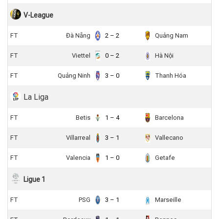
V-League
FT
Đà Nẵng
2 – 2
Quảng Nam
FT
Viettel
0 – 2
Hà Nội
FT
Quảng Ninh
3 – 0
Thanh Hóa
La Liga
FT
Betis
1 – 4
Barcelona
FT
Villarreal
3 – 1
Vallecano
FT
Valencia
1 – 0
Getafe
Ligue 1
FT
PSG
3 – 1
Marseille