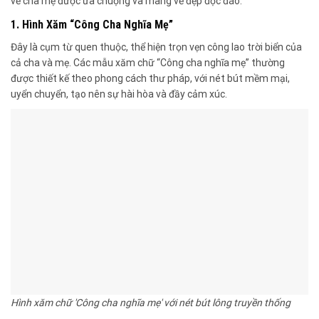
về cha mẹ được ưa chuộng và mang vẻ đẹp độc đáo:
1. Hình Xăm “Công Cha Nghĩa Mẹ”
Đây là cụm từ quen thuộc, thể hiện trọn vẹn công lao trời biển của
cả cha và mẹ. Các mẫu xăm chữ “Công cha nghĩa mẹ” thường
được thiết kế theo phong cách thư pháp, với nét bút mềm mại,
uyển chuyển, tạo nên sự hài hòa và đầy cảm xúc.
Hình xăm chữ 'Công cha nghĩa mẹ' với nét bút lông truyền thống