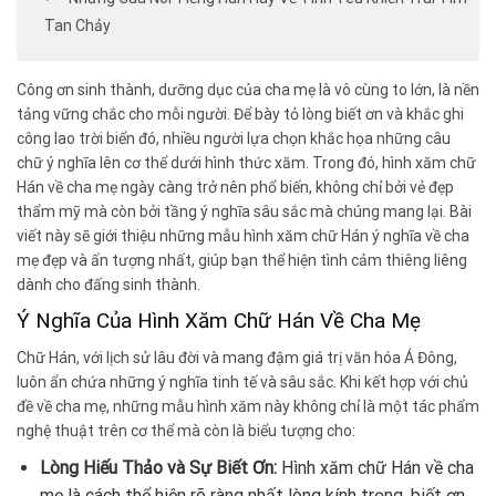
Tan Chảy
Công ơn sinh thành, dưỡng dục của cha mẹ là vô cùng to lớn, là nền
tảng vững chắc cho mỗi người. Để bày tỏ lòng biết ơn và khắc ghi
công lao trời biển đó, nhiều người lựa chọn khắc họa những câu
chữ ý nghĩa lên cơ thể dưới hình thức xăm. Trong đó, hình xăm chữ
Hán về cha mẹ ngày càng trở nên phổ biến, không chỉ bởi vẻ đẹp
thẩm mỹ mà còn bởi tầng ý nghĩa sâu sắc mà chúng mang lại. Bài
viết này sẽ giới thiệu những mẫu hình xăm chữ Hán ý nghĩa về cha
mẹ đẹp và ấn tượng nhất, giúp bạn thể hiện tình cảm thiêng liêng
dành cho đấng sinh thành.
Ý Nghĩa Của Hình Xăm Chữ Hán Về Cha Mẹ
Chữ Hán, với lịch sử lâu đời và mang đậm giá trị văn hóa Á Đông,
luôn ẩn chứa những ý nghĩa tinh tế và sâu sắc. Khi kết hợp với chủ
đề về cha mẹ, những mẫu hình xăm này không chỉ là một tác phẩm
nghệ thuật trên cơ thể mà còn là biểu tượng cho:
Lòng Hiếu Thảo và Sự Biết Ơn:
Hình xăm chữ Hán về cha
mẹ là cách thể hiện rõ ràng nhất lòng kính trọng, biết ơn