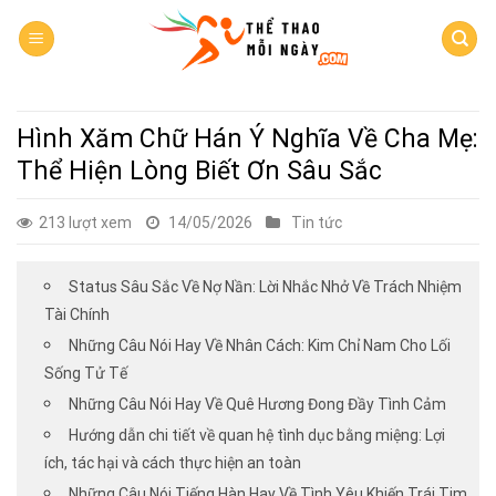
Skip
to
content
Hình Xăm Chữ Hán Ý Nghĩa Về Cha Mẹ:
Thể Hiện Lòng Biết Ơn Sâu Sắc
213 lượt xem
14/05/2026
Tin tức
Status Sâu Sắc Về Nợ Nần: Lời Nhắc Nhở Về Trách Nhiệm
Tài Chính
Những Câu Nói Hay Về Nhân Cách: Kim Chỉ Nam Cho Lối
Sống Tử Tế
Những Câu Nói Hay Về Quê Hương Đong Đầy Tình Cảm
Hướng dẫn chi tiết về quan hệ tình dục bằng miệng: Lợi
ích, tác hại và cách thực hiện an toàn
Những Câu Nói Tiếng Hàn Hay Về Tình Yêu Khiến Trái Tim