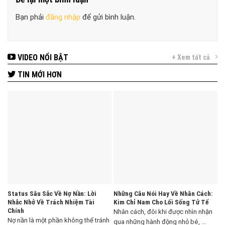
Bạn phải
đăng nhập
để gửi bình luận.
VIDEO NỔI BẬT
+ Xem tất cả
TIN MỚI HƠN
Status Sâu Sắc Về Nợ Nần: Lời
Những Câu Nói Hay Về Nhân Cách:
Nhắc Nhở Về Trách Nhiệm Tài
Kim Chỉ Nam Cho Lối Sống Tử Tế
Chính
Nhân cách, đôi khi được nhìn nhận
Nợ nần là một phần không thể tránh
qua những hành động nhỏ bé, ...