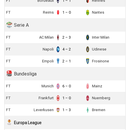
FT
Bordeaux
1 – 1
Rennes
FT
Reims
1 – 0
Nantes
Serie A
FT
AC Milan
2 – 3
Inter Milan
FT
Napoli
4 – 2
Udinese
FT
Empoli
2 – 1
Frosinone
Bundesliga
FT
Munich
6 – 0
Mainz
FT
Frankfurt
1 – 0
Nuernberg
FT
Leverkusen
1 – 3
Bremen
Europa League