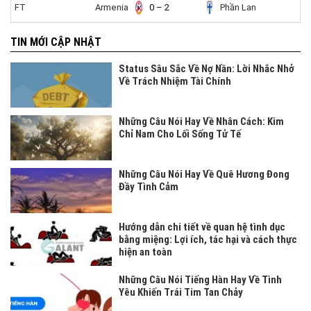
FT
Armenia
0 – 2
Phần Lan
TIN MỚI CẬP NHẬT
Status Sâu Sắc Về Nợ Nần: Lời Nhắc Nhở
Về Trách Nhiệm Tài Chính
Những Câu Nói Hay Về Nhân Cách: Kim
Chỉ Nam Cho Lối Sống Tử Tế
Những Câu Nói Hay Về Quê Hương Đong
Đầy Tình Cảm
Hướng dẫn chi tiết về quan hệ tình dục
bằng miệng: Lợi ích, tác hại và cách thực
hiện an toàn
Những Câu Nói Tiếng Hàn Hay Về Tình
Yêu Khiến Trái Tim Tan Chảy