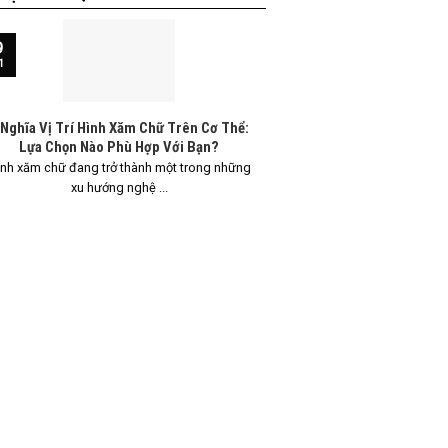
9
13
1
Th5
 Nghĩa Vị Trí Hình Xăm Chữ Trên Cơ Thể:
Ý Nghĩa Vị Trí Hình 
Lựa Chọn Nào Phù Hợp Với Bạn?
Hướng Dẫn
nh xăm chữ đang trở thành một trong những
Hình xăm chữ đang ng
xu hướng nghệ ...
biến, đặc 