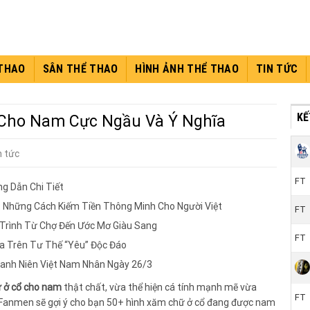
 THAO
SÂN THỂ THAO
HÌNH ẢNH THỂ THAO
TIN TỨC
KÊ
Cho Nam Cực Ngầu Và Ý Nghĩa
n tức
FT
g Dẫn Chi Tiết
: Những Cách Kiếm Tiền Thông Minh Cho Người Việt
FT
 Trình Từ Chợ Đến Ước Mơ Giàu Sang
FT
a Trên Tư Thế “Yêu” Độc Đáo
hanh Niên Việt Nam Nhân Ngày 26/3
 ở cổ cho nam
thật chất, vừa thể hiện cá tính mạnh mẽ vừa
FT
, Fanmen sẽ gợi ý cho bạn 50+ hình xăm chữ ở cổ đang được nam