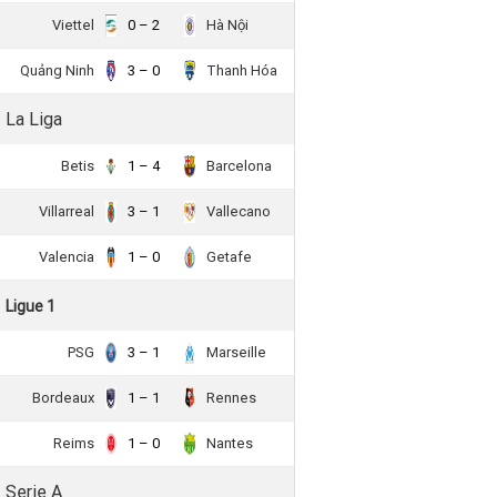
Viettel
0 – 2
Hà Nội
Quảng Ninh
3 – 0
Thanh Hóa
La Liga
Betis
1 – 4
Barcelona
Villarreal
3 – 1
Vallecano
Valencia
1 – 0
Getafe
Ligue 1
PSG
3 – 1
Marseille
Bordeaux
1 – 1
Rennes
Reims
1 – 0
Nantes
Serie A