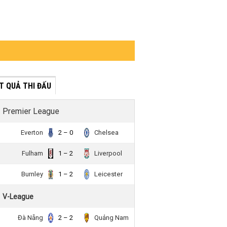
́T QUẢ THI ĐẤU
Premier League
Everton
2 – 0
Chelsea
Fulham
1 – 2
Liverpool
Burnley
1 – 2
Leicester
V-League
Đà Nẵng
2 – 2
Quảng Nam