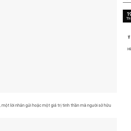
1
Th
Ý
Hì
 một lời nhắn gửi hoặc một giá trị tinh thần mà người sở hữu