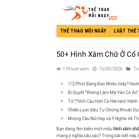
Skip
to
content
THỂ THAO MỖI NGÀY
LUẬT THỂ
50+ Hình Xăm Chữ Ở Cổ 
179 lượt xem
15/05/2026
Ti
1/2 Phút Bằng Bao Nhiêu Giây? Hướn
Bí Quyết “Không Làm Mà Vẫn Có Ăn”
Tớ Thích Cậu Hơn Cả Harvard: Hành
Chiến Lược Đầu Tư Chứng Khoán Dự
Những Câu Nói Hay và Ý Nghĩa Về T
Bạn đang tìm kiếm một mẫu
hình xăm chữ
mang ý nghĩa sâu sắc? Trong bài viết này