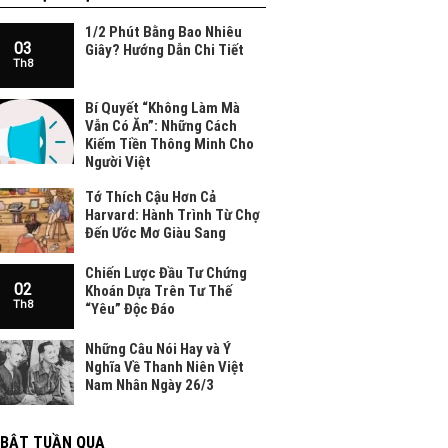
1/2 Phút Bằng Bao Nhiêu
03
Giây? Hướng Dẫn Chi Tiết
Th8
Bí Quyết “Không Làm Mà
Vẫn Có Ăn”: Những Cách
Kiếm Tiền Thông Minh Cho
Người Việt
Tớ Thích Cậu Hơn Cả
Harvard: Hành Trình Từ Chợ
Đến Ước Mơ Giàu Sang
Chiến Lược Đầu Tư Chứng
02
Khoán Dựa Trên Tư Thế
Th8
“Yêu” Độc Đáo
Những Câu Nói Hay và Ý
Nghĩa Về Thanh Niên Việt
Nam Nhân Ngày 26/3
 BẬT TUẦN QUA