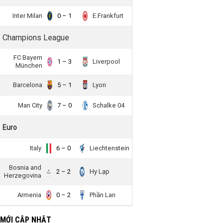
Inter Milan
0 – 1
E.Frankfurt
Champions League
FC Bayern
1 – 3
Liverpool
München
Barcelona
5 – 1
Lyon
Man City
7 – 0
Schalke 04
Euro
Italy
6 – 0
Liechtenstein
Bosnia and
2 – 2
Hy Lạp
Herzegovina
Armenia
0 – 2
Phần Lan
 MỚI CẬP NHẬT