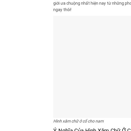
giới ưa chuộng nhất hiện nay từ những pho
ngay thôi!
Hình xăm chữ ở cổ cho nam
Ý Nghĩa Của Hình Xăm Chữ Ở 