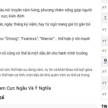
FT
u nói truyền cảm hứng, phương châm sống giúp người
 cực, kiên định.
n, ngày tháng kỷ niệm, hay từ ngữ mang giá trị gắn bó
FT
 “Strong”, “Fearless”, “Warrior”… thể hiện ý chí mạnh
FT
FT
cổ cũng có thể là một dấu ấn cho hành trình trưởng
 cổ còn thể hiện sự dũng cảm, tự tin và khát khao nổi bật giữa
FT
thể hiện cá tính, một dấu ấn khó quên trên cơ thể và trong
FT
am Cực Ngầu Và Ý Nghĩa
FT
cổ
TIN