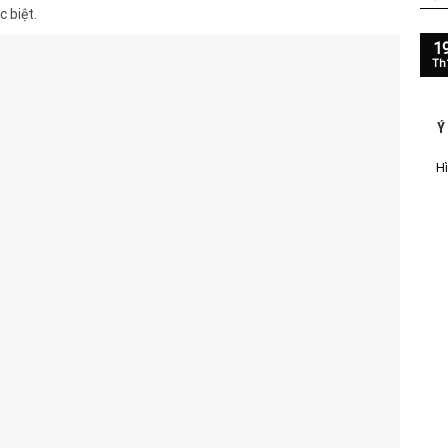
 biệt.
1
Th
Ý
Hì