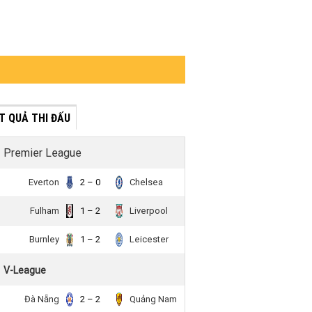
́T QUẢ THI ĐẤU
Premier League
Everton
2 – 0
Chelsea
Fulham
1 – 2
Liverpool
Burnley
1 – 2
Leicester
V-League
Đà Nẵng
2 – 2
Quảng Nam