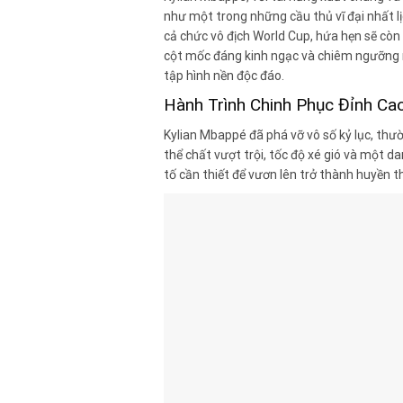
như một trong những cầu thủ vĩ đại nhất l
cả chức vô địch World Cup, hứa hẹn sẽ cò
cột mốc đáng kinh ngạc và chiêm ngưỡng 
tập hình nền độc đáo.
Hành Trình Chinh Phục Đỉnh C
Kylian Mbappé đã phá vỡ vô số kỷ lục, thư
thể chất vượt trội, tốc độ xé gió và một d
tố cần thiết để vươn lên trở thành huyền t