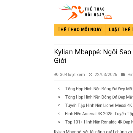
Skip
to
content
THỂ THAO MỖI NGÀY
LUẬT THỂ
Kylian Mbappé: Ngôi Sao
Giới
304 lượt xem
22/03/2026
Hì
Tổng Hợp Hình Nền Bóng Đá Đẹp Mắt
Tổng Hợp Hình Nền Bóng Đá Đẹp Mắt
Tuyển Tập Hình Nền Lionel Messi 4K
Hình Nền Arsenal 4K 2025: Tuyển Tậ
Top 101+ Hình Nền Ronaldo 4K Đẹp 
Kylian Mbappé, với tài năng xuất chúng và