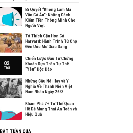
Bí Quyết “Không Làm Mà
Vẫn Có Ăn”: Những Cách
Kiếm Tiền Thông Minh Cho
Người Việt
Tớ Thích Cậu Hơn Cả
Harvard: Hành Trình Từ Chợ
Đến Ước Mơ Giàu Sang
Chiến Lược Đầu Tư Chứng
02
Khoán Dựa Trên Tư Thế
Th8
“Yêu” Độc Đáo
Những Câu Nói Hay và Ý
Nghĩa Về Thanh Niên Việt
Nam Nhân Ngày 26/3
Khám Phá 7+ Tư Thế Quan
Hệ Dễ Mang Thai An Toàn và
Hiệu Quả
 BẬT TUẦN QUA