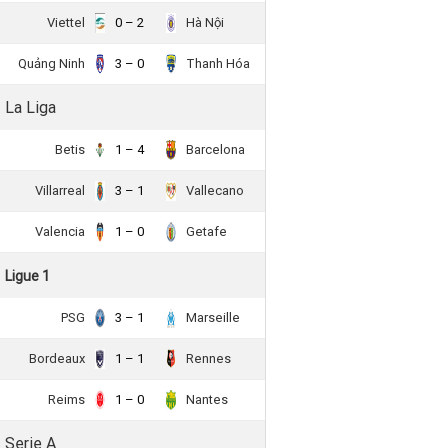
Viettel
0 – 2
Hà Nội
Quảng Ninh
3 – 0
Thanh Hóa
La Liga
Betis
1 – 4
Barcelona
Villarreal
3 – 1
Vallecano
Valencia
1 – 0
Getafe
Ligue 1
PSG
3 – 1
Marseille
Bordeaux
1 – 1
Rennes
Reims
1 – 0
Nantes
Serie A