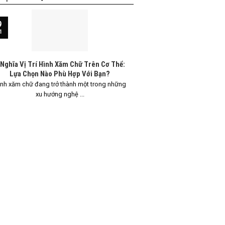
9
13
1
Th5
 Nghĩa Vị Trí Hình Xăm Chữ Trên Cơ Thể:
Ý Nghĩa Vị Trí Hình 
Lựa Chọn Nào Phù Hợp Với Bạn?
Hướng Dẫn
nh xăm chữ đang trở thành một trong những
Hình xăm chữ đang ng
xu hướng nghệ ...
biến, đặc 