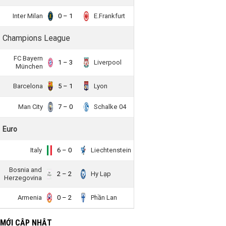
Inter Milan
0 – 1
E.Frankfurt
Champions League
FC Bayern
1 – 3
Liverpool
München
Barcelona
5 – 1
Lyon
Man City
7 – 0
Schalke 04
Euro
Italy
6 – 0
Liechtenstein
Bosnia and
2 – 2
Hy Lạp
Herzegovina
Armenia
0 – 2
Phần Lan
 MỚI CẬP NHẬT