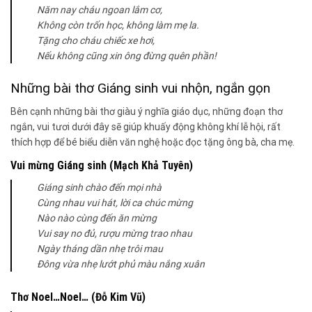
Năm nay cháu ngoan lắm cơ,
Không còn trốn học, không làm mẹ la.
Tặng cho cháu chiếc xe hơi,
Nếu không cũng xin ông đừng quên phần!
Những bài thơ Giáng sinh vui nhộn, ngắn gọn
Bên cạnh những bài thơ giàu ý nghĩa giáo dục, những đoạn thơ
ngắn, vui tươi dưới đây sẽ giúp khuấy động không khí lễ hội, rất
thích hợp để bé biểu diễn văn nghệ hoặc đọc tặng ông bà, cha mẹ.
Vui mừng Giáng sinh (Mạch Khả Tuyên)
Giáng sinh chào đến mọi nhà
Cùng nhau vui hát, lời ca chúc mừng
Nào nào cùng đến ăn mừng
Vui say no đủ, rượu mừng trao nhau
Ngày tháng dần nhẹ trôi mau
Đông vừa nhẹ lướt phủ màu nắng xuân
Thơ Noel…Noel… (Đỗ Kim Vũ)