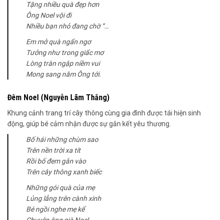
Tặng nhiều quà đẹp hơn
Ông Noel vội đi
Nhiều bạn nhỏ đang chờ “…
Em mở quà ngẩn ngơ
Tưởng như trong giấc mơ
Lòng tràn ngập niềm vui
Mong sang năm Ông tới.
Đêm Noel (Nguyễn Lãm Thắng)
Khung cảnh trang trí cây thông cùng gia đình được tái hiện sinh
động, giúp bé cảm nhận được sự gắn kết yêu thương.
Bố hái những chùm sao
Trên nền trời xa tít
Rồi bố đem gắn vào
Trên cây thông xanh biếc
Những gói quà của mẹ
Lủng lẳng trên cành xinh
Bé ngồi nghe mẹ kể
Chuyện ông già Noel