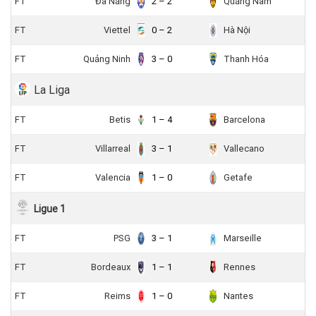
FT
Đà Nẵng
2 – 2
Quảng Nam
FT
Viettel
0 – 2
Hà Nội
FT
Quảng Ninh
3 – 0
Thanh Hóa
La Liga
FT
Betis
1 – 4
Barcelona
FT
Villarreal
3 – 1
Vallecano
FT
Valencia
1 – 0
Getafe
Ligue 1
FT
PSG
3 – 1
Marseille
FT
Bordeaux
1 – 1
Rennes
FT
Reims
1 – 0
Nantes