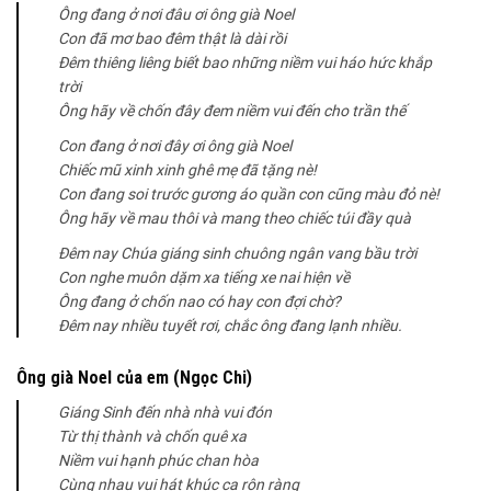
Ông đang ở nơi đâu ơi ông già Noel
Con đã mơ bao đêm thật là dài rồi
Đêm thiêng liêng biết bao những niềm vui háo hức khắp
trời
Ông hãy về chốn đây đem niềm vui đến cho trần thế
Con đang ở nơi đây ơi ông già Noel
Chiếc mũ xinh xinh ghê mẹ đã tặng nè!
Con đang soi trước gương áo quần con cũng màu đỏ nè!
Ông hãy về mau thôi và mang theo chiếc túi đầy quà
Đêm nay Chúa giáng sinh chuông ngân vang bầu trời
Con nghe muôn dặm xa tiếng xe nai hiện về
Ông đang ở chốn nao có hay con đợi chờ?
Đêm nay nhiều tuyết rơi, chắc ông đang lạnh nhiều.
Ông già Noel của em (Ngọc Chi)
Giáng Sinh đến nhà nhà vui đón
Từ thị thành và chốn quê xa
Niềm vui hạnh phúc chan hòa
Cùng nhau vui hát khúc ca rộn ràng