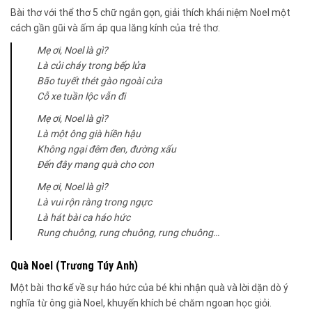
Bài thơ với thể thơ 5 chữ ngắn gọn, giải thích khái niệm Noel một
cách gần gũi và ấm áp qua lăng kính của trẻ thơ.
Mẹ ơi, Noel là gì?
Là củi cháy trong bếp lửa
Bão tuyết thét gào ngoài cửa
Cỗ xe tuần lộc vẫn đi
Mẹ ơi, Noel là gì?
Là một ông già hiền hậu
Không ngại đêm đen, đường xấu
Đến đây mang quà cho con
Mẹ ơi, Noel là gì?
Là vui rộn ràng trong ngực
Là hát bài ca háo hức
Rung chuông, rung chuông, rung chuông…
Quà Noel (Trương Túy Anh)
Một bài thơ kể về sự háo hức của bé khi nhận quà và lời dặn dò ý
nghĩa từ ông già Noel, khuyến khích bé chăm ngoan học giỏi.