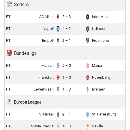
Serie A
FT
AC Milan
2 – 3
Inter Milan
FT
Napoli
4 – 2
Udinese
FT
Empoli
2 – 1
Frosinone
Bundesliga
FT
Munich
6 – 0
Mainz
FT
Frankfurt
1 – 0
Nuernberg
FT
Leverkusen
1 – 3
Bremen
Europa League
FT
Villarreal
2 – 1
St. Petersburg
FT
Slavia Prague
4 – 3
Sevilla