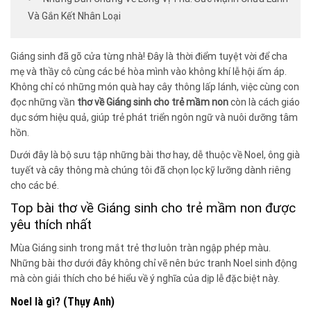
Và Gắn Kết Nhân Loại
Giáng sinh đã gõ cửa từng nhà! Đây là thời điểm tuyệt vời để cha
mẹ và thầy cô cùng các bé hòa mình vào không khí lễ hội ấm áp.
Không chỉ có những món quà hay cây thông lấp lánh, việc cùng con
đọc những vần
thơ về Giáng sinh cho trẻ mầm non
còn là cách giáo
dục sớm hiệu quả, giúp trẻ phát triển ngôn ngữ và nuôi dưỡng tâm
hồn.
Dưới đây là bộ sưu tập những bài thơ hay, dễ thuộc về Noel, ông già
tuyết và cây thông mà chúng tôi đã chọn lọc kỹ lưỡng dành riêng
cho các bé.
Top bài thơ về Giáng sinh cho trẻ mầm non được
yêu thích nhất
Mùa Giáng sinh trong mắt trẻ thơ luôn tràn ngập phép màu.
Những bài thơ dưới đây không chỉ vẽ nên bức tranh Noel sinh động
mà còn giải thích cho bé hiểu về ý nghĩa của dịp lễ đặc biệt này.
Noel là gì? (Thụy Anh)