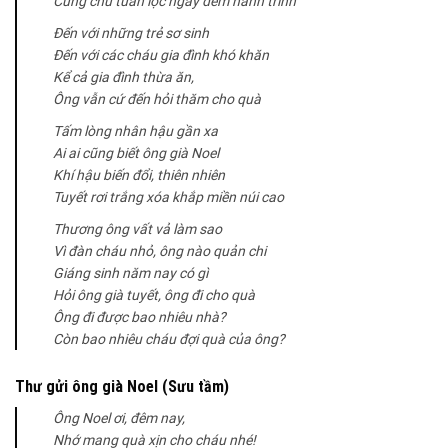
Cùng chú tuần lộc ngày đêm hành trình
Đến với những trẻ sơ sinh
Đến với các cháu gia đình khó khăn
Kể cả gia đình thừa ăn,
Ông vẫn cứ đến hỏi thăm cho quà
Tấm lòng nhân hậu gần xa
Ai ai cũng biết ông già Noel
Khí hậu biến đổi, thiên nhiên
Tuyết rơi trắng xóa khắp miền núi cao
Thương ông vất vả làm sao
Vì đàn cháu nhỏ, ông nào quản chi
Giáng sinh năm nay có gì
Hỏi ông già tuyết, ông đi cho quà
Ông đi được bao nhiêu nhà?
Còn bao nhiêu cháu đợi quà của ông?
Thư gửi ông già Noel (Sưu tầm)
Ông Noel ơi, đêm nay,
Nhớ mang quà xịn cho cháu nhé!