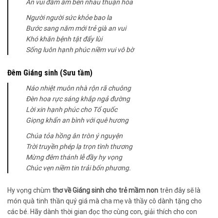
An vui đầm ấm bên nhau thuận hòa
Người người sức khỏe bao la
Bước sang năm mới trẻ già an vui
Khó khăn bệnh tật đẩy lùi
Sống luôn hạnh phúc niềm vui vô bờ
Đêm Giáng sinh (Sưu tầm)
Náo nhiệt muôn nhà rộn rã chuông
Đèn hoa rực sáng khắp ngả đường
Lời xin hạnh phúc cho Tổ quốc
Giọng khẩn an bình với quê hương
Chúa tỏa hồng ân tròn ý nguyện
Trời truyền phép lạ trọn tình thương
Mừng đêm thánh lễ đầy hy vọng
Chúc vẹn niềm tin trải bốn phương.
Hy vọng chùm
thơ về Giáng sinh cho trẻ mầm non
trên đây sẽ là
món quà tinh thần quý giá mà cha mẹ và thầy cô dành tặng cho
các bé. Hãy dành thời gian đọc thơ cùng con, giải thích cho con