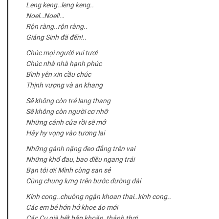
Leng keng..leng keng..
Noel…Noel!…
Rộn ràng..rộn ràng..
Giáng Sinh đã đến!..
Chúc mọi người vui tươi
Chúc nhà nhà hạnh phúc
Bình yên xin cầu chúc
Thịnh vượng và an khang
Sẽ không còn trẻ lang thang
Sẽ không còn người cơ nhỡ
Những cánh cửa rồi sẽ mở
Hãy hy vọng vào tương lai
Những gánh nặng đeo đẳng trên vai
Những khổ đau, bao điều ngang trái
Bạn tôi ơi! Mình cùng san sẻ
Cùng chung lưng trên bước đường dài
Kính cong..chuông ngận khoan thai..kính cong..
Các em bé hớn hở khoe áo mới
Các Cụ già hết băn khoăn, thảnh thơi