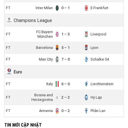
FT
Inter Milan
0 – 1
E.Frankfurt
Champions League
FC Bayern
FT
1 – 3
Liverpool
München
FT
Barcelona
5 – 1
Lyon
FT
Man City
7 – 0
Schalke 04
Euro
FT
Italy
6 – 0
Liechtenstein
Bosnia and
FT
2 – 2
Hy Lạp
Herzegovina
FT
Armenia
0 – 2
Phần Lan
TIN MỚI CẬP NHẬT