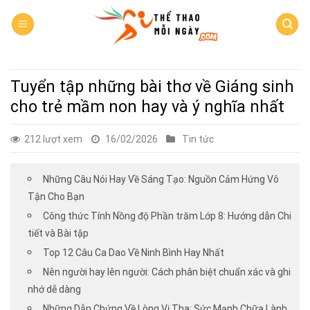
Skip
to
content
Tuyển tập những bài thơ về Giáng sinh
cho trẻ mầm non hay và ý nghĩa nhất
212 lượt xem
16/02/2026
Tin tức
Những Câu Nói Hay Về Sáng Tạo: Nguồn Cảm Hứng Vô
Tận Cho Bạn
Công thức Tính Nồng độ Phần trăm Lớp 8: Hướng dẫn Chi
tiết và Bài tập
Top 12 Câu Ca Dao Về Ninh Bình Hay Nhất
Nên người hay lên người: Cách phân biệt chuẩn xác và ghi
nhớ dễ dàng
Những Dẫn Chứng Về Lòng Vị Tha: Sức Mạnh Chữa Lành