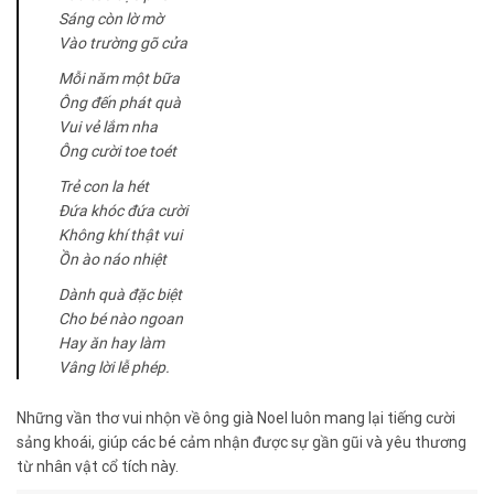
Sáng còn lờ mờ
Vào trường gõ cửa
Mỗi năm một bữa
Ông đến phát quà
Vui vẻ lắm nha
Ông cười toe toét
Trẻ con la hét
Đứa khóc đứa cười
Không khí thật vui
Ồn ào náo nhiệt
Dành quà đặc biệt
Cho bé nào ngoan
Hay ăn hay làm
Vâng lời lễ phép.
Những vần thơ vui nhộn về ông già Noel luôn mang lại tiếng cười
sảng khoái, giúp các bé cảm nhận được sự gần gũi và yêu thương
từ nhân vật cổ tích này.