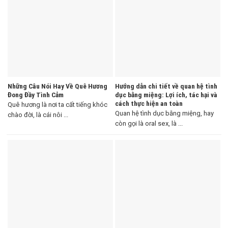
Những Câu Nói Hay Về Quê Hương
Hướng dẫn chi tiết về quan hệ tình
Đong Đầy Tình Cảm
dục bằng miệng: Lợi ích, tác hại và
cách thực hiện an toàn
Quê hương là nơi ta cất tiếng khóc
Quan hệ tình dục bằng miệng, hay
chào đời, là cái nôi ...
còn gọi là oral sex, là ...