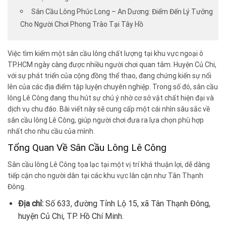
Sân Cầu Lông Phúc Long – An Dương: Điểm Đến Lý Tưởng
Cho Người Chơi Phong Trào Tại Tây Hồ
Việc tìm kiếm một sân cầu lông chất lượng tại khu vực ngoại ô
TP.HCM ngày càng được nhiều người chơi quan tâm. Huyện Củ Chi,
với sự phát triển của cộng đồng thể thao, đang chứng kiến sự nổi
lên của các địa điểm tập luyện chuyên nghiệp. Trong số đó, sân cầu
lông Lê Công đang thu hút sự chú ý nhờ cơ sở vật chất hiện đại và
dịch vụ chu đáo. Bài viết này sẽ cung cấp một cái nhìn sâu sắc về
sân cầu lông Lê Công, giúp người chơi đưa ra lựa chọn phù hợp
nhất cho nhu cầu của mình.
Tổng Quan Về Sân Cầu Lông Lê Công
Sân cầu lông Lê Công tọa lạc tại một vị trí khá thuận lợi, dễ dàng
tiếp cận cho người dân tại các khu vực lân cận như Tân Thạnh
Đông.
Địa chỉ:
Số 633, đường Tỉnh Lộ 15, xã Tân Thạnh Đông,
huyện Củ Chi, TP. Hồ Chí Minh.