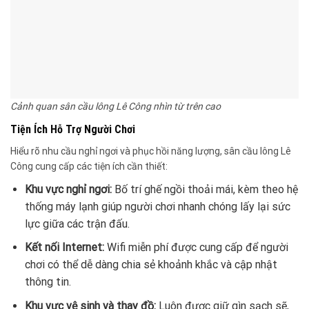
Cảnh quan sân cầu lông Lê Công nhìn từ trên cao
Tiện Ích Hỗ Trợ Người Chơi
Hiểu rõ nhu cầu nghỉ ngơi và phục hồi năng lượng, sân cầu lông Lê
Công cung cấp các tiện ích cần thiết:
Khu vực nghỉ ngơi:
Bố trí ghế ngồi thoải mái, kèm theo hệ
thống máy lạnh giúp người chơi nhanh chóng lấy lại sức
lực giữa các trận đấu.
Kết nối Internet:
Wifi miễn phí được cung cấp để người
chơi có thể dễ dàng chia sẻ khoảnh khắc và cập nhật
thông tin.
Khu vực vệ sinh và thay đồ:
Luôn được giữ gìn sạch sẽ,