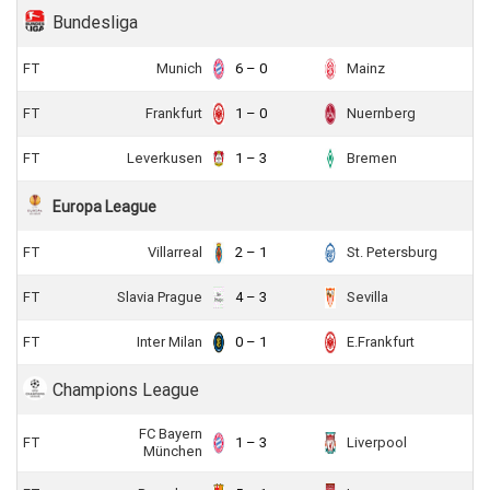
Bundesliga
FT
Munich
6 – 0
Mainz
FT
Frankfurt
1 – 0
Nuernberg
FT
Leverkusen
1 – 3
Bremen
Europa League
FT
Villarreal
2 – 1
St. Petersburg
FT
Slavia Prague
4 – 3
Sevilla
FT
Inter Milan
0 – 1
E.Frankfurt
Champions League
FC Bayern
FT
1 – 3
Liverpool
München