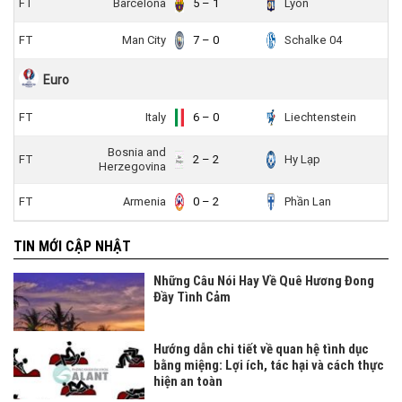
FT
Barcelona
5 – 1
Lyon
FT
Man City
7 – 0
Schalke 04
Euro
FT
Italy
6 – 0
Liechtenstein
Bosnia and
FT
2 – 2
Hy Lạp
Herzegovina
FT
Armenia
0 – 2
Phần Lan
TIN MỚI CẬP NHẬT
Những Câu Nói Hay Về Quê Hương Đong
Đầy Tình Cảm
Hướng dẫn chi tiết về quan hệ tình dục
bằng miệng: Lợi ích, tác hại và cách thực
hiện an toàn