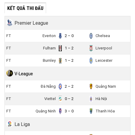
KẾT QUẢ THI ĐẤU
Premier League
FT
Everton
2 – 0
Chelsea
FT
Fulham
1 – 2
Liverpool
FT
Burnley
1 – 2
Leicester
V-League
FT
Đà Nẵng
2 – 2
Quảng Nam
FT
Viettel
0 – 2
Hà Nội
FT
Quảng Ninh
3 – 0
Thanh Hóa
La Liga