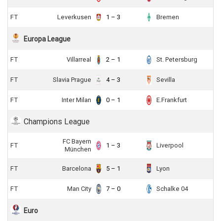
FT
Leverkusen
1 – 3
Bremen
Europa League
FT
Villarreal
2 – 1
St. Petersburg
FT
Slavia Prague
4 – 3
Sevilla
FT
Inter Milan
0 – 1
E.Frankfurt
Champions League
FC Bayern
FT
1 – 3
Liverpool
München
FT
Barcelona
5 – 1
Lyon
FT
Man City
7 – 0
Schalke 04
Euro