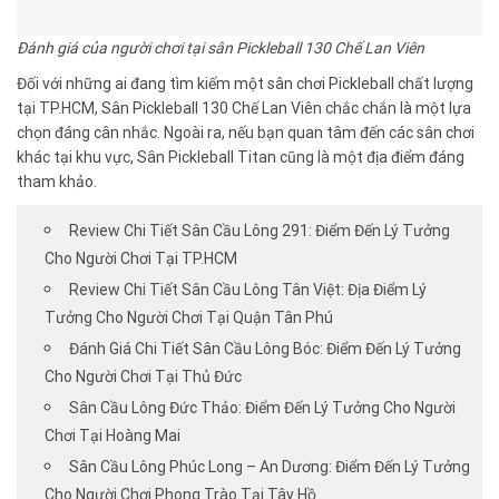
Đánh giá của người chơi tại sân Pickleball 130 Chế Lan Viên
Đối với những ai đang tìm kiếm một sân chơi Pickleball chất lượng
tại TP.HCM, Sân Pickleball 130 Chế Lan Viên chắc chắn là một lựa
chọn đáng cân nhắc. Ngoài ra, nếu bạn quan tâm đến các sân chơi
khác tại khu vực, Sân Pickleball Titan cũng là một địa điểm đáng
tham khảo.
Review Chi Tiết Sân Cầu Lông 291: Điểm Đến Lý Tưởng
Cho Người Chơi Tại TP.HCM
Review Chi Tiết Sân Cầu Lông Tân Việt: Địa Điểm Lý
Tưởng Cho Người Chơi Tại Quận Tân Phú
Đánh Giá Chi Tiết Sân Cầu Lông Bóc: Điểm Đến Lý Tưởng
Cho Người Chơi Tại Thủ Đức
Sân Cầu Lông Đức Thảo: Điểm Đến Lý Tưởng Cho Người
Chơi Tại Hoàng Mai
Sân Cầu Lông Phúc Long – An Dương: Điểm Đến Lý Tưởng
Cho Người Chơi Phong Trào Tại Tây Hồ