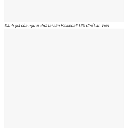
Đánh giá của người chơi tại sân Pickleball 130 Chế Lan Viên