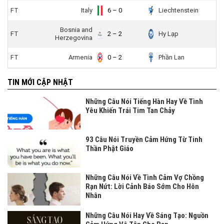
FT
Italy
6 – 0
Liechtenstein
Bosnia and
FT
2 – 2
Hy Lạp
Herzegovina
FT
Armenia
0 – 2
Phần Lan
TIN MỚI CẬP NHẬT
Những Câu Nói Tiếng Hàn Hay Về Tình
Yêu Khiến Trái Tim Tan Chảy
93 Câu Nói Truyền Cảm Hứng Từ Tinh
Thần Phật Giáo
Những Câu Nói Về Tình Cảm Vợ Chồng
Rạn Nứt: Lời Cảnh Báo Sớm Cho Hôn
Nhân
Những Câu Nói Hay Về Sáng Tạo: Nguồn