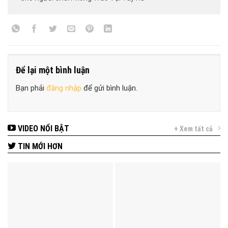
Để lại một bình luận
Bạn phải
đăng nhập
để gửi bình luận.
VIDEO NỔI BẬT
+ Xem tất cả
TIN MỚI HƠN