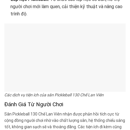
người chơi mới làm quen, cải thiện kỹ thuật và nâng cao
trình độ.
Các dịch vụ tiện ích của sân Pickleball 130 Chế Lan Viên
Đánh Giá Từ Người Chơi
Sân Pickleball 130 Chế Lan Viên nhận được phản hồi tích cực từ
cộng đồng người chơi nhờ vào chất lượng sân, hệ thống chiếu sáng
tốt, không gian sạch sẽ và thoáng đãng. Các tiện ích đi kèm cũng