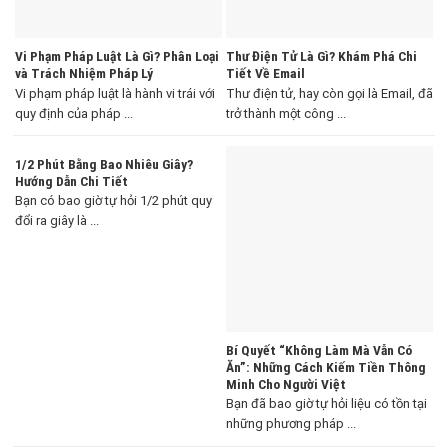
Vi Phạm Pháp Luật Là Gì? Phân Loại
Thư Điện Tử Là Gì? Khám Phá Chi
và Trách Nhiệm Pháp Lý
Tiết Về Email
Vi phạm pháp luật là hành vi trái với
Thư điện tử, hay còn gọi là Email, đã
quy định của pháp ...
trở thành một công ...
1/2 Phút Bằng Bao Nhiêu Giây?
Hướng Dẫn Chi Tiết
Bạn có bao giờ tự hỏi 1/2 phút quy
đổi ra giây là ...
Bí Quyết “Không Làm Mà Vẫn Có
Ăn”: Những Cách Kiếm Tiền Thông
Minh Cho Người Việt
Bạn đã bao giờ tự hỏi liệu có tồn tại
những phương pháp ...