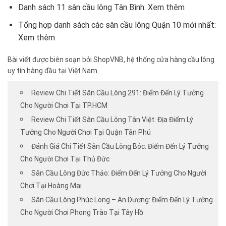
Danh sách 11 sân cầu lông Tân Bình: Xem thêm
Tổng hợp danh sách các sân cầu lông Quận 10 mới nhất:
Xem thêm
Bài viết được biên soạn bởi ShopVNB, hệ thống cửa hàng cầu lông
uy tín hàng đầu tại Việt Nam.
Review Chi Tiết Sân Cầu Lông 291: Điểm Đến Lý Tưởng
Cho Người Chơi Tại TP.HCM
Review Chi Tiết Sân Cầu Lông Tân Việt: Địa Điểm Lý
Tưởng Cho Người Chơi Tại Quận Tân Phú
Đánh Giá Chi Tiết Sân Cầu Lông Bóc: Điểm Đến Lý Tưởng
Cho Người Chơi Tại Thủ Đức
Sân Cầu Lông Đức Thảo: Điểm Đến Lý Tưởng Cho Người
Chơi Tại Hoàng Mai
Sân Cầu Lông Phúc Long – An Dương: Điểm Đến Lý Tưởng
Cho Người Chơi Phong Trào Tại Tây Hồ