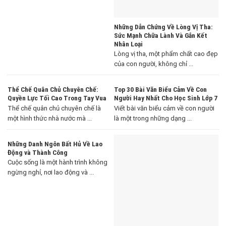
Những Dẫn Chứng Về Lòng Vị Tha:
Sức Mạnh Chữa Lành Và Gắn Kết
Nhân Loại
Lòng vị tha, một phẩm chất cao đẹp
của con người, không chỉ ...
Thể Chế Quân Chủ Chuyên Chế:
Top 30 Bài Văn Biểu Cảm Về Con
Quyền Lực Tối Cao Trong Tay Vua
Người Hay Nhất Cho Học Sinh Lớp 7
Thể chế quân chủ chuyên chế là
Viết bài văn biểu cảm về con người
một hình thức nhà nước mà ...
là một trong những dạng ...
Những Danh Ngôn Bất Hủ Về Lao
Động và Thành Công
Cuộc sống là một hành trình không
ngừng nghỉ, nơi lao động và ...