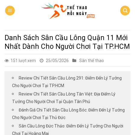
Skip
to
content
Danh Sách Sân Cầu Lông Quận 11 Mới
Nhất Dành Cho Người Chơi Tại TP.HCM
151 lượt xem
25/05/2026
Sân thể thao
Review Chi Tiết Sân Cầu Lông 291: Điểm Đến Lý Tưởng
Cho Người Chơi Tại TP.HCM
Review Chi Tiết Sân Cầu Lông Tân Việt: Địa Điểm Lý
Tưởng Cho Người Chơi Tại Quận Tân Phú
Đánh Giá Chi Tiết Sân Cầu Lông Bóc: Điểm Đến Lý Tưởng
Cho Người Chơi Tại Thủ Đức
Sân Cầu Lông Đức Thảo: Điểm Đến Lý Tưởng Cho Người
Chơi Tại Hoàng Mai