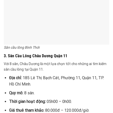
Sân cầu lông Bình Thới
3. Sân Cầu Lông Châu Dương Quận 11
Với 8 sân, Châu Dương là một lựa chọn tốt cho những ai tìm kiếm
sân cầu lông tại Quận 11.
Địa chỉ:
185 Lê Thị Bạch Cát, Phường 11, Quận 11, TP.
Hồ Chí Minh.
Quy mô:
8 sân.
Thời gian hoạt động:
05h00 – 0h00.
Giá thuê tham khảo:
80.000đ – 120.000đ/giờ.