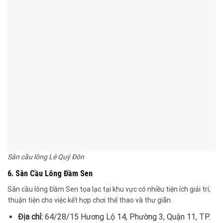
Sân cầu lông Lê Quý Đôn
6. Sân Cầu Lông Đầm Sen
Sân cầu lông Đầm Sen tọa lạc tại khu vực có nhiều tiện ích giải trí,
thuận tiện cho việc kết hợp chơi thể thao và thư giãn.
Địa chỉ:
64/28/15 Hương Lộ 14, Phường 3, Quận 11, TP.