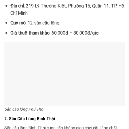
Địa chỉ:
219 Lý Thường Kiệt, Phường 15, Quận 11, TP. Hồ
Chí Minh.
Quy mô:
12 sân cầu lông.
Giá thuê tham khảo:
60.000đ – 80.000đ/giờ.
Sân cầu lông Phú Thọ
2. Sân Cầu Lông Bình Thới
Sân cầu lông Bình Thới cung cấp không gian chơi cầu lông chất