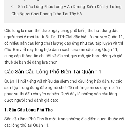
Sân Cầu Lông Phúc Long – An Dương: Điểm Đến Lý Tưởng
Cho Người Chơi Phong Trào Tại Tây Hồ
Cầu lông là môn thể thao ngày càng phổ biến, thu hút đông đảo
người chơi ở mọi lứa tuổi. Tại TP.HCM, đặc biệt là khu vực Quận 11,
có nhiều sân cầu lông chất lượng đáp ứng nhu cầu tập luyện và thi
đấu. Bài viết này tổng hợp danh sách các sân cầu lông Quận 11,
cung cấp thông tin chi tiết về địa chỉ, quy mô, giờ hoạt động và giá
thuê để bạn dễ dàng lựa chọn.
Các Sân Cầu Lông Phổ Biến Tại Quận 11
Quận 11 nổi tiếng với nhiều địa điểm chơi cầu lông hấp dẫn, từ các
sân tập trung đông đảo người chơi đến những sân có quy mô lớn
phục vụ thi đấu chuyên nghiệp. Dưới đây là những sân cầu lông
được người chơi đánh giá cao:
1. Sân Cầu Lông Phú Thọ
Sân cầu lông Phú Thọ là một trong những địa điểm quen thuộc với
các lông thủ tại Quận 11.