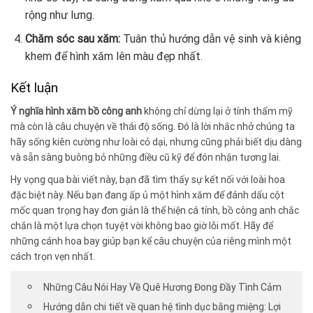
rộng như lưng.
Chăm sóc sau xăm:
Tuân thủ hướng dẫn vệ sinh và kiêng
khem để hình xăm lên màu đẹp nhất.
Kết luận
Ý nghĩa hình xăm bồ công anh
không chỉ dừng lại ở tính thẩm mỹ
mà còn là câu chuyện về thái độ sống. Đó là lời nhắc nhở chúng ta
hãy sống kiên cường như loài cỏ dại, nhưng cũng phải biết dịu dàng
và sẵn sàng buông bỏ những điều cũ kỹ để đón nhận tương lai.
Hy vọng qua bài viết này, bạn đã tìm thấy sự kết nối với loài hoa
đặc biệt này. Nếu bạn đang ấp ủ một hình xăm để đánh dấu cột
mốc quan trọng hay đơn giản là thể hiện cá tính, bồ công anh chắc
chắn là một lựa chọn tuyệt vời không bao giờ lỗi mốt. Hãy để
những cánh hoa bay giúp bạn kể câu chuyện của riêng mình một
cách trọn vẹn nhất.
Những Câu Nói Hay Về Quê Hương Đong Đầy Tình Cảm
Hướng dẫn chi tiết về quan hệ tình dục bằng miệng: Lợi