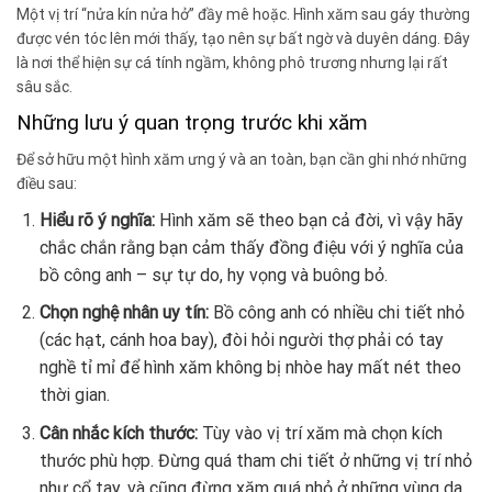
Một vị trí “nửa kín nửa hở” đầy mê hoặc. Hình xăm sau gáy thường
được vén tóc lên mới thấy, tạo nên sự bất ngờ và duyên dáng. Đây
là nơi thể hiện sự cá tính ngầm, không phô trương nhưng lại rất
sâu sắc.
Những lưu ý quan trọng trước khi xăm
Để sở hữu một hình xăm ưng ý và an toàn, bạn cần ghi nhớ những
điều sau:
Hiểu rõ ý nghĩa:
Hình xăm sẽ theo bạn cả đời, vì vậy hãy
chắc chắn rằng bạn cảm thấy đồng điệu với ý nghĩa của
bồ công anh – sự tự do, hy vọng và buông bỏ.
Chọn nghệ nhân uy tín:
Bồ công anh có nhiều chi tiết nhỏ
(các hạt, cánh hoa bay), đòi hỏi người thợ phải có tay
nghề tỉ mỉ để hình xăm không bị nhòe hay mất nét theo
thời gian.
Cân nhắc kích thước:
Tùy vào vị trí xăm mà chọn kích
thước phù hợp. Đừng quá tham chi tiết ở những vị trí nhỏ
như cổ tay, và cũng đừng xăm quá nhỏ ở những vùng da