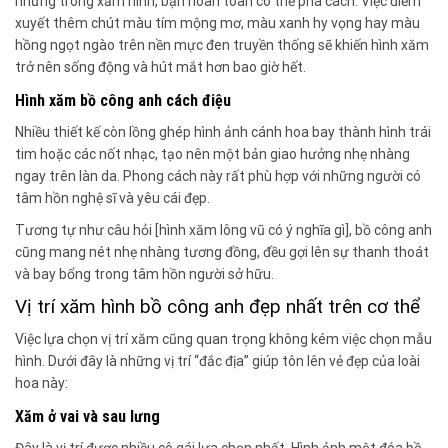
nhưng trong xăm hình, bạn hoàn toàn có thể phá cách. Việc điểm
xuyết thêm chút màu tím mộng mơ, màu xanh hy vọng hay màu
hồng ngọt ngào trên nền mực đen truyền thống sẽ khiến hình xăm
trở nên sống động và hút mắt hơn bao giờ hết.
Hình xăm bồ công anh cách điệu
Nhiều thiết kế còn lồng ghép hình ảnh cánh hoa bay thành hình trái
tim hoặc các nốt nhạc, tạo nên một bản giao hưởng nhẹ nhàng
ngay trên làn da. Phong cách này rất phù hợp với những người có
tâm hồn nghệ sĩ và yêu cái đẹp.
Tương tự như câu hỏi [hình xăm lông vũ có ý nghĩa gì], bồ công anh
cũng mang nét nhẹ nhàng tương đồng, đều gợi lên sự thanh thoát
và bay bổng trong tâm hồn người sở hữu.
Vị trí xăm hình bồ công anh đẹp nhất trên cơ thể
Việc lựa chọn vị trí xăm cũng quan trọng không kém việc chọn mẫu
hình. Dưới đây là những vị trí “đắc địa” giúp tôn lên vẻ đẹp của loài
hoa này:
Xăm ở vai và sau lưng