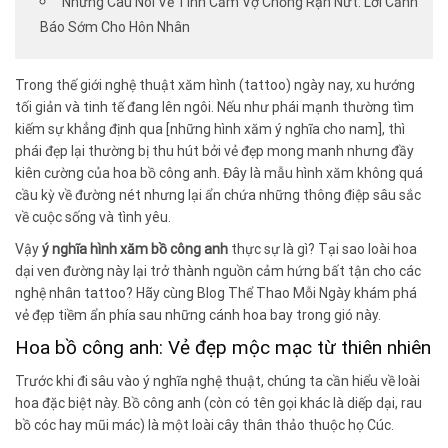
Những Câu Nói Về Tình Cảm Vợ Chồng Rạn Nứt: Lời Cảnh
Báo Sớm Cho Hôn Nhân
Trong thế giới nghệ thuật xăm hình (tattoo) ngày nay, xu hướng
tối giản và tinh tế đang lên ngôi. Nếu như phái mạnh thường tìm
kiếm sự khẳng định qua [những hình xăm ý nghĩa cho nam], thì
phái đẹp lại thường bị thu hút bởi vẻ đẹp mong manh nhưng đầy
kiên cường của hoa bồ công anh. Đây là mẫu hình xăm không quá
cầu kỳ về đường nét nhưng lại ẩn chứa những thông điệp sâu sắc
về cuộc sống và tình yêu.
Vậy
ý nghĩa hình xăm bồ công anh
thực sự là gì? Tại sao loài hoa
dại ven đường này lại trở thành nguồn cảm hứng bất tận cho các
nghệ nhân tattoo? Hãy cùng Blog Thể Thao Mỗi Ngày khám phá
vẻ đẹp tiềm ẩn phía sau những cánh hoa bay trong gió này.
Hoa bồ công anh: Vẻ đẹp mộc mạc từ thiên nhiên
Trước khi đi sâu vào ý nghĩa nghệ thuật, chúng ta cần hiểu về loài
hoa đặc biệt này. Bồ công anh (còn có tên gọi khác là diếp dại, rau
bồ cóc hay mũi mác) là một loài cây thân thảo thuộc họ Cúc.