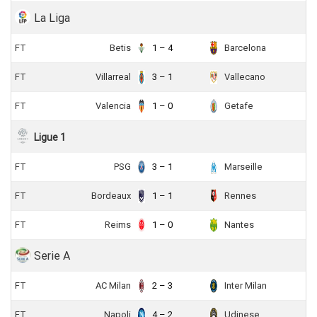
La Liga
FT
Betis
1 – 4
Barcelona
FT
Villarreal
3 – 1
Vallecano
FT
Valencia
1 – 0
Getafe
Ligue 1
FT
PSG
3 – 1
Marseille
FT
Bordeaux
1 – 1
Rennes
FT
Reims
1 – 0
Nantes
Serie A
FT
AC Milan
2 – 3
Inter Milan
FT
Napoli
4 – 2
Udinese