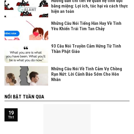
Hướng dẫn chi tiết về quan hệ tình dục
bằng miệng: Lợi ích, tác hại và cách thực
hiện an toàn
Những Câu Nói Tiếng Hàn Hay Về Tình
Yêu Khiến Trái Tim Tan Chảy
93 Câu Nói Truyền Cảm Hứng Từ Tinh
Thần Phật Giáo
Những Câu Nói Về Tình Cảm Vợ Chồng
Rạn Nứt: Lời Cảnh Báo Sớm Cho Hôn
Nhân
NỔI BẬT TUẦN QUA
19
Th1