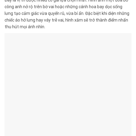
Đây là vị trí được nhiều cô gái lựa chọn nhất. Hình ảnh một đóa bồ
công anh nở rộ trên bờ vai hoặc những cánh hoa bay dọc sống
lưng tạo cảm giác vừa quyến rũ, vừa bí ẩn. Đặc biệt khi diện những
chiếc áo hở lưng hay váy trễ vai, hình xăm sẽ trở thành điểm nhấn
thu hút mọi ánh nhìn.