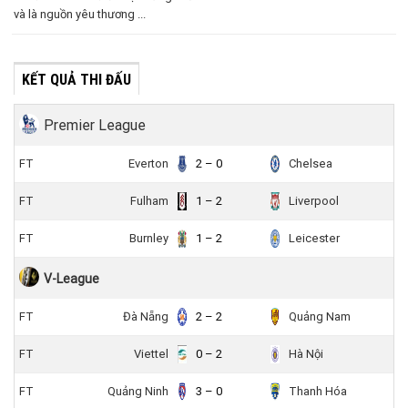
và là nguồn yêu thương ...
KẾT QUẢ THI ĐẤU
Premier League
FT
Everton
2 – 0
Chelsea
FT
Fulham
1 – 2
Liverpool
FT
Burnley
1 – 2
Leicester
V-League
FT
Đà Nẵng
2 – 2
Quảng Nam
FT
Viettel
0 – 2
Hà Nội
FT
Quảng Ninh
3 – 0
Thanh Hóa