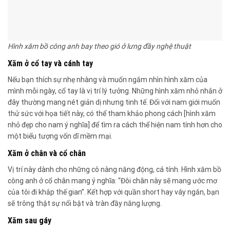
Hình xăm bồ công anh bay theo gió ở lưng đầy nghệ thuật
Xăm ở cổ tay và cánh tay
Nếu bạn thích sự nhẹ nhàng và muốn ngắm nhìn hình xăm của
mình mỗi ngày, cổ tay là vị trí lý tưởng. Những hình xăm nhỏ nhắn ở
đây thường mang nét giản dị nhưng tinh tế. Đối với nam giới muốn
thử sức với họa tiết này, có thể tham khảo phong cách [hình xăm
nhỏ đẹp cho nam ý nghĩa] để tìm ra cách thể hiện nam tính hơn cho
một biểu tượng vốn dĩ mềm mại.
Xăm ở chân và cổ chân
Vị trí này dành cho những cô nàng năng động, cá tính. Hình xăm bồ
công anh ở cổ chân mang ý nghĩa: “Đôi chân này sẽ mang ước mơ
của tôi đi khắp thế gian”. Kết hợp với quần short hay váy ngắn, bạn
sẽ trông thật sự nổi bật và tràn đầy năng lượng.
Xăm sau gáy