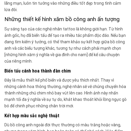
lãng mạn, luôn tin tưởng vào những điều tốt đẹp trong tình cảm
lứa đôi.
Những thiết kế hình xăm bồ công anh ấn tượng
Sự sáng tạo của các nghệ nhân tattoo là không giới hạn. Từ hình
ảnh gốc, họ đã biến tấu để tạo ra nhiều tác phẩm độc đáo. Nếu bạn
đang tìm kiếm ý tưởng, có thể tham khảo sự kết hợp giữa bồ công
anh và các biểu tượng khác, tương tự như cách phái mạnh chọn
[những hình xăm ý nghĩa về gia đình cho nam] để kể câu chuyện
của riêng mình.
Biến tấu cánh hoa thành đàn chim
Đây là mẫu thiết kế phổ biến và được yêu thích nhất. Thay vì
những cánh hoa thông thường, nghệ nhân sẽ vẽ chúng chuyển hóa
thành những chú chim nhỏ bay vút lên cao. Hình ảnh này nhấn
mạnh tối đa ý nghĩa về sự tự do, khát khao thoát khỏi lồng ngực gò
bó để chinh phục những chân trời mới.
Kết hợp màu sắc nghệ thuật
Dù bồ công anh ngoài đời thực thường có màu trắng hoặc vàng,