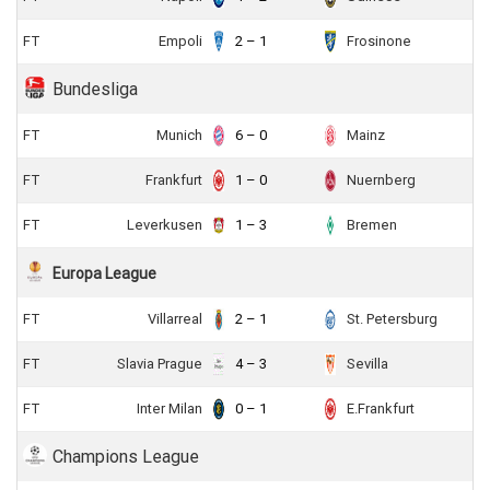
FT
Empoli
2 – 1
Frosinone
Bundesliga
FT
Munich
6 – 0
Mainz
FT
Frankfurt
1 – 0
Nuernberg
FT
Leverkusen
1 – 3
Bremen
Europa League
FT
Villarreal
2 – 1
St. Petersburg
FT
Slavia Prague
4 – 3
Sevilla
FT
Inter Milan
0 – 1
E.Frankfurt
Champions League