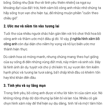
bổng. Giống như [bài thơ về tình yêu thiên nhiên] ca ngợi sự
khoáng đạt của đất trời, hình xăm bồ công anh nhắc nhở chúng ta
hãy sống trọn vẹn cho hiện tại, để những muộn phiền “cuốn theo
chiều gió”.
2. Ước mơ và niềm tin vào tương lai
Tuổi thơ của nhiều người chắc hẳn gắn liền với trò chơi thổi hoa bồ
công anh và thầm ước một điều gì đó. Vì vậy,
ý nghĩa hình xăm bồ
công anh
còn đại diện cho niềm hy vọng và nỗ lực biến ước mơ
thành hiện thực.
Dù cánh hoa có mỏng manh, nhưng chúng mang theo hạt giống
của sự sống đi đến những vùng đất mới, nảy mầm và sinh sôi. Đây
là hình ảnh ẩn dụ tuyệt vời cho ý chí kiên trì, sự vươn lên tìm kiếm
hạnh phúc và tương lai tươi sáng, bất chấp khởi đầu có khiêm tốn
hay khó khăn đến đâu.
3. Tình yêu và sự lãng mạn
Trong tình yêu, bồ công anh được ví như lời tiên tri của cảm xúc. Nó
không nồng cháy dữ dội nhưng lại bền bỉ và lan tỏa. Nhiều cô gái
chọn hình xăm này để thể hiện sự dịu dàng, tinh tế và một tâm hồn