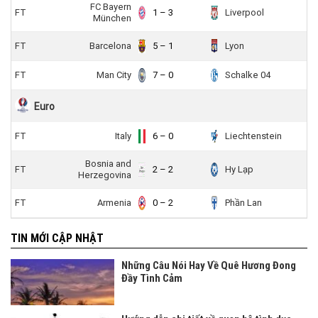
FC Bayern
FT
1 – 3
Liverpool
München
FT
Barcelona
5 – 1
Lyon
FT
Man City
7 – 0
Schalke 04
Euro
FT
Italy
6 – 0
Liechtenstein
Bosnia and
FT
2 – 2
Hy Lạp
Herzegovina
FT
Armenia
0 – 2
Phần Lan
TIN MỚI CẬP NHẬT
Những Câu Nói Hay Về Quê Hương Đong
Đầy Tình Cảm