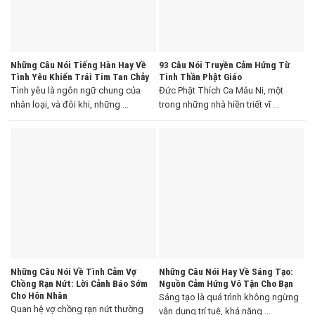
Những Câu Nói Tiếng Hàn Hay Về
93 Câu Nói Truyền Cảm Hứng Từ
Tình Yêu Khiến Trái Tim Tan Chảy
Tinh Thần Phật Giáo
Tình yêu là ngôn ngữ chung của
Đức Phật Thích Ca Mâu Ni, một
nhân loại, và đôi khi, những ...
trong những nhà hiền triết vĩ ...
Những Câu Nói Về Tình Cảm Vợ
Những Câu Nói Hay Về Sáng Tạo:
Chồng Rạn Nứt: Lời Cảnh Báo Sớm
Nguồn Cảm Hứng Vô Tận Cho Bạn
Cho Hôn Nhân
Sáng tạo là quá trình không ngừng
Quan hệ vợ chồng rạn nứt thường
vận dụng trí tuệ, khả năng ...