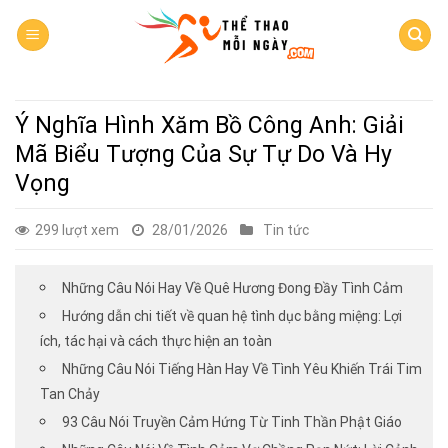
Skip
to
content
Ý Nghĩa Hình Xăm Bồ Công Anh: Giải
Mã Biểu Tượng Của Sự Tự Do Và Hy
Vọng
299 lượt xem
28/01/2026
Tin tức
Những Câu Nói Hay Về Quê Hương Đong Đầy Tình Cảm
Hướng dẫn chi tiết về quan hệ tình dục bằng miệng: Lợi
ích, tác hại và cách thực hiện an toàn
Những Câu Nói Tiếng Hàn Hay Về Tình Yêu Khiến Trái Tim
Tan Chảy
93 Câu Nói Truyền Cảm Hứng Từ Tinh Thần Phật Giáo