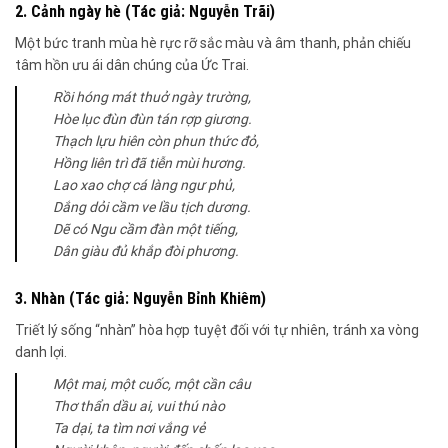
2. Cảnh ngày hè (Tác giả: Nguyễn Trãi)
Một bức tranh mùa hè rực rỡ sắc màu và âm thanh, phản chiếu
tâm hồn ưu ái dân chúng của Ức Trai.
Rồi hóng mát thuở ngày trường,
Hòe lục đùn đùn tán rợp giương.
Thạch lựu hiên còn phun thức đỏ,
Hồng liên trì đã tiễn mùi hương.
Lao xao chợ cá làng ngư phủ,
Dắng dỏi cầm ve lầu tịch dương.
Dẽ có Ngu cầm đàn một tiếng,
Dân giàu đủ khắp đòi phương.
3. Nhàn (Tác giả: Nguyễn Bỉnh Khiêm)
Triết lý sống “nhàn” hòa hợp tuyệt đối với tự nhiên, tránh xa vòng
danh lợi.
Một mai, một cuốc, một cần câu
Thơ thẩn dầu ai, vui thú nào
Ta dại, ta tìm nơi vắng vẻ