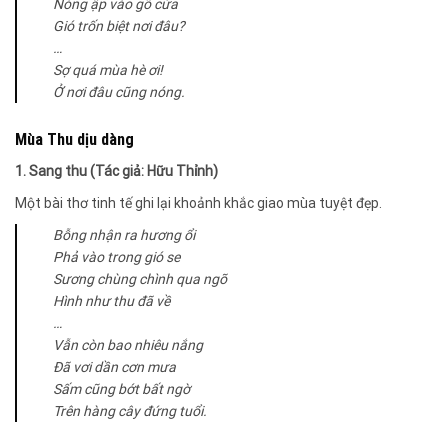
Nóng ập vào gõ cửa
Gió trốn biệt nơi đâu?
…
Sợ quá mùa hè ơi!
Ở nơi đâu cũng nóng.
Mùa Thu dịu dàng
1. Sang thu (Tác giả: Hữu Thỉnh)
Một bài thơ tinh tế ghi lại khoảnh khắc giao mùa tuyệt đẹp.
Bỗng nhận ra hương ổi
Phả vào trong gió se
Sương chùng chình qua ngõ
Hình như thu đã về
…
Vẫn còn bao nhiêu nắng
Đã vơi dần cơn mưa
Sấm cũng bớt bất ngờ
Trên hàng cây đứng tuổi.