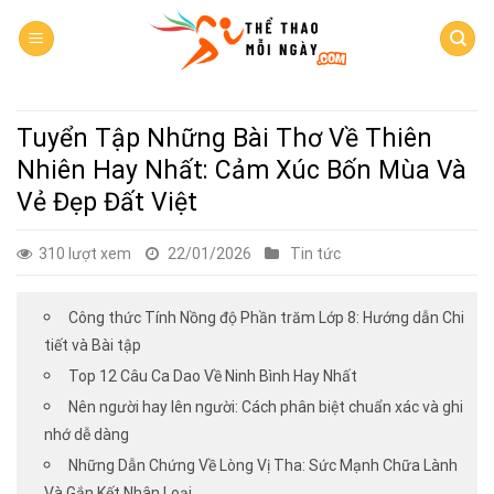
Skip
to
content
Tuyển Tập Những Bài Thơ Về Thiên
Nhiên Hay Nhất: Cảm Xúc Bốn Mùa Và
Vẻ Đẹp Đất Việt
310 lượt xem
22/01/2026
Tin tức
Công thức Tính Nồng độ Phần trăm Lớp 8: Hướng dẫn Chi
tiết và Bài tập
Top 12 Câu Ca Dao Về Ninh Bình Hay Nhất
Nên người hay lên người: Cách phân biệt chuẩn xác và ghi
nhớ dễ dàng
Những Dẫn Chứng Về Lòng Vị Tha: Sức Mạnh Chữa Lành
Và Gắn Kết Nhân Loại