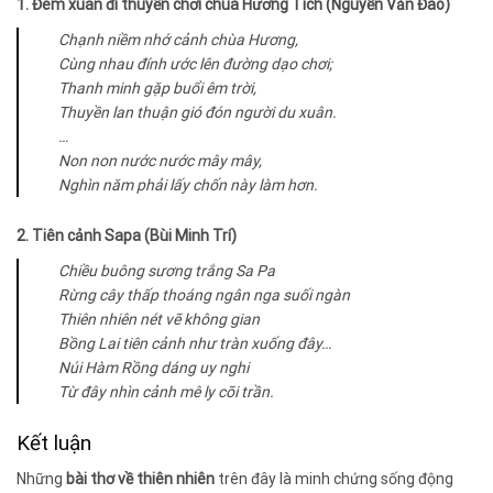
1. Đêm xuân đi thuyền chơi chùa Hương Tích (Nguyễn Văn Đào)
Chạnh niềm nhớ cảnh chùa Hương,
Cùng nhau đính ước lên đường dạo chơi;
Thanh minh gặp buổi êm trời,
Thuyền lan thuận gió đón người du xuân.
…
Non non nước nước mây mây,
Nghìn năm phải lấy chốn này làm hơn.
2. Tiên cảnh Sapa (Bùi Minh Trí)
Chiều buông sương trắng Sa Pa
Rừng cây thấp thoáng ngân nga suối ngàn
Thiên nhiên nét vẽ không gian
Bồng Lai tiên cảnh như tràn xuống đây…
Núi Hàm Rồng dáng uy nghi
Từ đây nhìn cảnh mê ly cõi trần.
Kết luận
Những
bài thơ về thiên nhiên
trên đây là minh chứng sống động