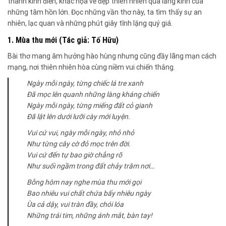
thành kinh điển, khắc họa vẻ đẹp thiên nhiên qua lăng kính của
những tâm hồn lớn. Đọc những vần thơ này, ta tìm thấy sự an
nhiên, lạc quan và những phút giây tĩnh lặng quý giá.
1. Mùa thu mới (Tác giả: Tố Hữu)
Bài thơ mang âm hưởng hào hùng nhưng cũng đầy lãng mạn cách
mạng, nơi thiên nhiên hòa cùng niềm vui chiến thắng.
Ngày mỗi ngày, từng chiếc lá tre xanh
Đã mọc lên quanh những làng kháng chiến
Ngày mỗi ngày, từng miếng đất cỏ gianh
Đã lật lên dưới lưỡi cày mới luyện.
Vui cứ vui, ngày mỗi ngày, nhỏ nhỏ
Như từng cây cờ đỏ mọc trên đời.
Vui cứ đến tự bao giờ chẳng rõ
Như suối ngầm trong đất chảy trăm nơi…
Bỗng hôm nay nghe mùa thu mới gọi
Bao nhiêu vui chất chứa bấy nhiêu ngày
Ùa cả dậy, vui tràn đầy, chói lóa
Những trái tim, những ánh mắt, bàn tay!