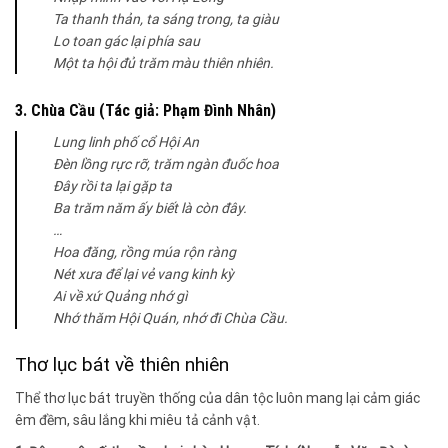
Ta thanh thản, ta sáng trong, ta giàu
Lo toan gác lại phía sau
Một ta hội đủ trăm màu thiên nhiên.
3. Chùa Cầu (Tác giả: Phạm Đình Nhân)
Lung linh phố cổ Hội An
Đèn lồng rực rỡ, trăm ngàn đuốc hoa
Đây rồi ta lại gặp ta
Ba trăm năm ấy biết là còn đây.
…
Hoa đăng, rồng múa rộn ràng
Nét xưa để lại vẻ vang kinh kỳ
Ai về xứ Quảng nhớ gì
Nhớ thăm Hội Quán, nhớ đi Chùa Cầu.
Thơ lục bát về thiên nhiên
Thể thơ lục bát truyền thống của dân tộc luôn mang lại cảm giác
êm đềm, sâu lắng khi miêu tả cảnh vật.