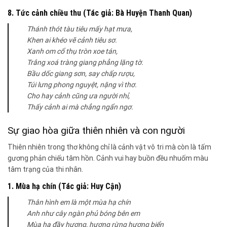
8. Tức cảnh chiều thu (Tác giả: Bà Huyện Thanh Quan)
Thánh thót tàu tiêu mấy hạt mưa,
Khen ai khéo vẽ cảnh tiêu sơ.
Xanh om cổ thụ tròn xoe tán,
Trắng xoá tràng giang phẳng lặng tờ.
Bầu dốc giang sơn, say chấp rượu,
Túi lưng phong nguyệt, nặng vì thơ.
Cho hay cảnh cũng ưa người nhỉ,
Thấy cảnh ai mà chẳng ngẩn ngơ.
Sự giao hòa giữa thiên nhiên và con người
Thiên nhiên trong thơ không chỉ là cảnh vật vô tri mà còn là tấm
gương phản chiếu tâm hồn. Cảnh vui hay buồn đều nhuốm màu
tâm trạng của thi nhân.
1. Mùa hạ chín (Tác giả: Huy Cận)
Thân hình em là một mùa hạ chín
Anh như cây ngàn phủ bóng bên em
Mùa hạ đầy hương, hương rừng hương biển