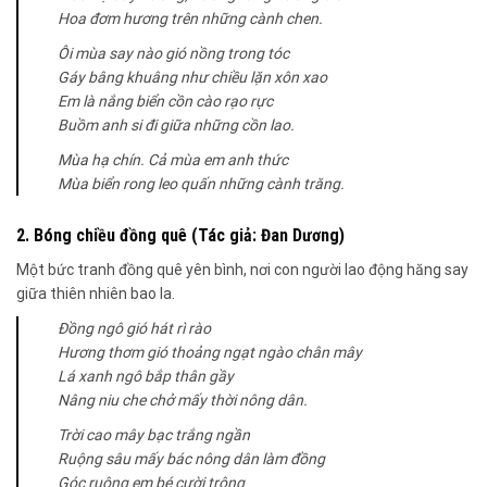
Hoa đơm hương trên những cành chen.
Ôi mùa say nào gió nồng trong tóc
Gáy bâng khuâng như chiều lặn xôn xao
Em là nắng biển cồn cào rạo rực
Buồm anh si đi giữa những cồn lao.
Mùa hạ chín. Cả mùa em anh thức
Mùa biển rong leo quấn những cành trăng.
2. Bóng chiều đồng quê (Tác giả: Đan Dương)
Một bức tranh đồng quê yên bình, nơi con người lao động hăng say
giữa thiên nhiên bao la.
Đồng ngô gió hát rì rào
Hương thơm gió thoảng ngạt ngào chân mây
Lá xanh ngô bắp thân gầy
Nâng niu che chở mấy thời nông dân.
Trời cao mây bạc trắng ngần
Ruộng sâu mấy bác nông dân làm đồng
Góc ruộng em bé cười trông