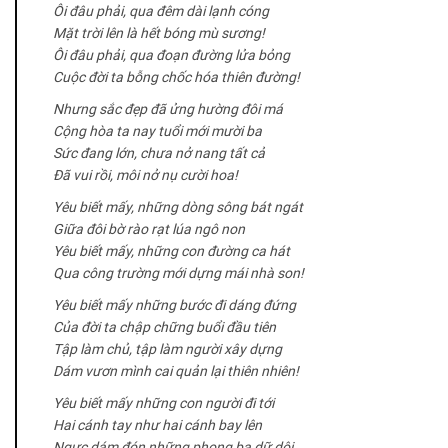
Ôi đâu phải, qua đêm dài lạnh cóng
Mặt trời lên là hết bóng mù sương!
Ôi đâu phải, qua đoạn đường lửa bỏng
Cuộc đời ta bỗng chốc hóa thiên đường!
Nhưng sắc đẹp đã ửng hường đôi má
Cộng hòa ta nay tuổi mới mười ba
Sức đang lớn, chưa nở nang tất cả
Đã vui rồi, môi nở nụ cười hoa!
Yêu biết mấy, những dòng sông bát ngát
Giữa đôi bờ rào rạt lúa ngô non
Yêu biết mấy, những con đường ca hát
Qua công trường mới dựng mái nhà son!
Yêu biết mấy những bước đi dáng đứng
Của đời ta chập chững buổi đầu tiên
Tập làm chủ, tập làm người xây dựng
Dám vươn mình cai quản lại thiên nhiên!
Yêu biết mấy những con người đi tới
Hai cánh tay như hai cánh bay lên
Ngực dám đón những phong ba dữ dội