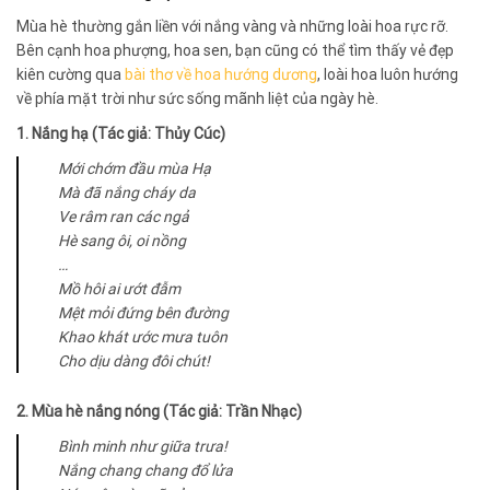
Mùa hè thường gắn liền với nắng vàng và những loài hoa rực rỡ.
Bên cạnh hoa phượng, hoa sen, bạn cũng có thể tìm thấy vẻ đẹp
kiên cường qua
bài thơ về hoa hướng dương
, loài hoa luôn hướng
về phía mặt trời như sức sống mãnh liệt của ngày hè.
1. Nắng hạ (Tác giả: Thủy Cúc)
Mới chớm đầu mùa Hạ
Mà đã nắng cháy da
Ve râm ran các ngả
Hè sang ôi, oi nồng
…
Mồ hôi ai ướt đẫm
Mệt mỏi đứng bên đường
Khao khát ước mưa tuôn
Cho dịu dàng đôi chút!
2. Mùa hè nắng nóng (Tác giả: Trần Nhạc)
Bình minh như giữa trưa!
Nắng chang chang đổ lửa