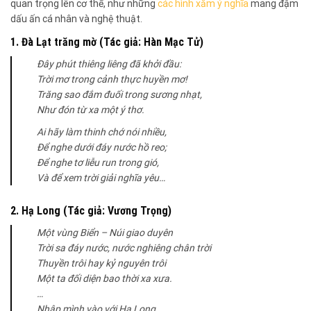
quan trọng lên cơ thể, như những
các hình xăm ý nghĩa
mang đậm
dấu ấn cá nhân và nghệ thuật.
1. Đà Lạt trăng mờ (Tác giả: Hàn Mạc Tử)
Đây phút thiêng liêng đã khởi đầu:
Trời mơ trong cảnh thực huyền mơ!
Trăng sao đắm đuối trong sương nhạt,
Như đón từ xa một ý thơ.
Ai hãy làm thinh chớ nói nhiều,
Để nghe dưới đáy nước hồ reo;
Để nghe tơ liễu run trong gió,
Và để xem trời giải nghĩa yêu…
2. Hạ Long (Tác giả: Vương Trọng)
Một vùng Biển – Núi giao duyên
Trời sa đáy nước, nước nghiêng chân trời
Thuyền trôi hay kỷ nguyên trôi
Một ta đối diện bao thời xa xưa.
…
Nhập mình vào với Hạ Long