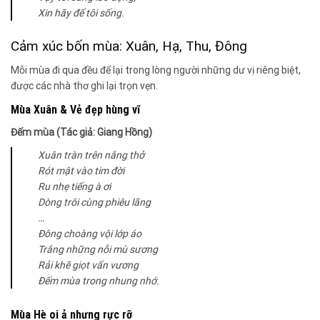
Xin hãy để tôi sống.
Cảm xúc bốn mùa: Xuân, Hạ, Thu, Đông
Mỗi mùa đi qua đều để lại trong lòng người những dư vị riêng biệt,
được các nhà thơ ghi lại trọn vẹn.
Mùa Xuân & Vẻ đẹp hùng vĩ
Đếm mùa (Tác giả: Giang Hồng)
Xuân tràn trên nắng thở
Rót mật vào tim đời
Ru nhẹ tiếng à ơi
Dòng trôi cùng phiêu lãng
…
Đông choàng vội lớp áo
Trắng những nỗi mù sương
Rải khẽ giọt vấn vương
Đếm mùa trong nhung nhớ.
Mùa Hè oi ả nhưng rực rỡ