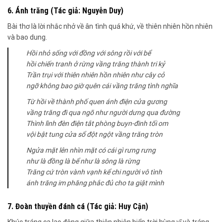
6. Ánh trăng (Tác giả: Nguyễn Duy)
Bài thơ là lời nhắc nhở về ân tình quá khứ, về thiên nhiên hồn nhiên
và bao dung.
Hồi nhỏ sống với đồng với sông rồi với bể
hồi chiến tranh ở rừng vầng trăng thành tri kỷ
Trần trụi với thiên nhiên hồn nhiên như cây cỏ
ngỡ không bao giờ quên cái vầng trăng tình nghĩa
Từ hồi về thành phố quen ánh điện cửa gương
vầng trăng đi qua ngõ như người dưng qua đường
Thình lình đèn điện tắt phòng buyn-đinh tối om
vội bật tung cửa sổ đột ngột vầng trăng tròn
Ngửa mặt lên nhìn mặt có cái gì rưng rưng
như là đồng là bể như là sông là rừng
Trăng cứ tròn vành vạnh kể chi người vô tình
ánh trăng im phăng phắc đủ cho ta giật mình
7. Đoàn thuyền đánh cá (Tác giả: Huy Cận)
Khúc tráng ca lao động giữa thiên nhiên biển trời hùng vĩ và tráng