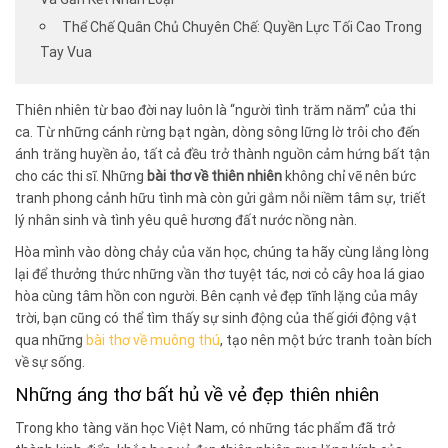
Thể Chế Quân Chủ Chuyên Chế: Quyền Lực Tối Cao Trong
Tay Vua
Thiên nhiên từ bao đời nay luôn là “người tình trăm năm” của thi
ca. Từ những cánh rừng bạt ngàn, dòng sông lững lờ trôi cho đến
ánh trăng huyền ảo, tất cả đều trở thành nguồn cảm hứng bất tận
cho các thi sĩ. Những
bài thơ về thiên nhiên
không chỉ vẽ nên bức
tranh phong cảnh hữu tình mà còn gửi gắm nỗi niềm tâm sự, triết
lý nhân sinh và tình yêu quê hương đất nước nồng nàn.
Hòa mình vào dòng chảy của văn học, chúng ta hãy cùng lắng lòng
lại để thưởng thức những vần thơ tuyệt tác, nơi cỏ cây hoa lá giao
hòa cùng tâm hồn con người. Bên cạnh vẻ đẹp tĩnh lặng của mây
trời, bạn cũng có thể tìm thấy sự sinh động của thế giới động vật
qua những
bài thơ về muông thú
, tạo nên một bức tranh toàn bích
về sự sống.
Những áng thơ bất hủ về vẻ đẹp thiên nhiên
Trong kho tàng văn học Việt Nam, có những tác phẩm đã trở