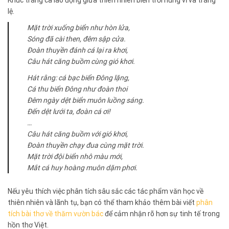
lệ.
Mặt trời xuống biển như hòn lửa,
Sóng đã cài then, đêm sập cửa.
Đoàn thuyền đánh cá lại ra khơi,
Câu hát căng buồm cùng gió khơi.
Hát rằng: cá bạc biển Đông lặng,
Cá thu biển Đông như đoàn thoi
Đêm ngày dệt biển muôn luồng sáng.
Đến dệt lưới ta, đoàn cá ơi!
…
Câu hát căng buồm với gió khơi,
Đoàn thuyền chạy đua cùng mặt trời.
Mặt trời đội biển nhô màu mới,
Mắt cá huy hoàng muôn dặm phơi.
Nếu yêu thích việc phân tích sâu sắc các tác phẩm văn học về
thiên nhiên và lãnh tụ, bạn có thể tham khảo thêm bài viết
phân
tích bài thơ về thăm vườn bác
để cảm nhận rõ hơn sự tinh tế trong
hồn thơ Việt.