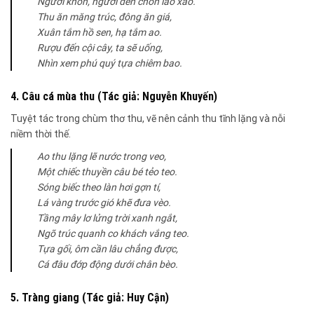
Người khôn, người đến chốn lao xao.
Thu ăn măng trúc, đông ăn giá,
Xuân tắm hồ sen, hạ tắm ao.
Rượu đến cội cây, ta sẽ uống,
Nhìn xem phú quý tựa chiêm bao.
4. Câu cá mùa thu (Tác giả: Nguyễn Khuyến)
Tuyệt tác trong chùm thơ thu, vẽ nên cảnh thu tĩnh lặng và nỗi
niềm thời thế.
Ao thu lặng lẽ nước trong veo,
Một chiếc thuyền câu bé tẻo teo.
Sóng biếc theo làn hơi gợn tí,
Lá vàng trước gió khẽ đưa vèo.
Tầng mây lơ lửng trời xanh ngắt,
Ngõ trúc quanh co khách vắng teo.
Tựa gối, ôm cần lâu chẳng được,
Cá đâu đớp động dưới chân bèo.
5. Tràng giang (Tác giả: Huy Cận)