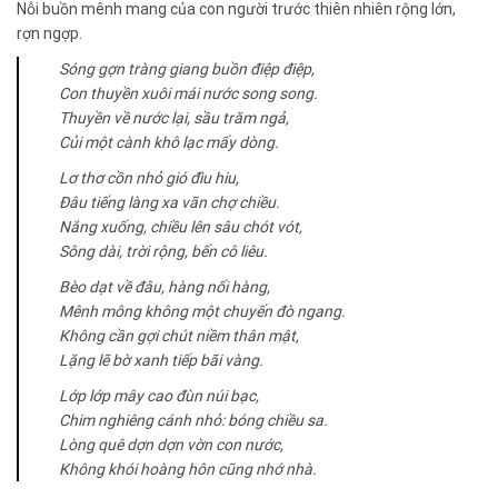
Nỗi buồn mênh mang của con người trước thiên nhiên rộng lớn,
rợn ngợp.
Sóng gợn tràng giang buồn điệp điệp,
Con thuyền xuôi mái nước song song.
Thuyền về nước lại, sầu trăm ngả,
Củi một cành khô lạc mấy dòng.
Lơ thơ cồn nhỏ gió đìu hiu,
Đâu tiếng làng xa vãn chợ chiều.
Nắng xuống, chiều lên sâu chót vót,
Sông dài, trời rộng, bến cô liêu.
Bèo dạt về đâu, hàng nối hàng,
Mênh mông không một chuyến đò ngang.
Không cần gợi chút niềm thân mật,
Lặng lẽ bờ xanh tiếp bãi vàng.
Lớp lớp mây cao đùn núi bạc,
Chim nghiêng cánh nhỏ: bóng chiều sa.
Lòng quê dợn dợn vờn con nước,
Không khói hoàng hôn cũng nhớ nhà.