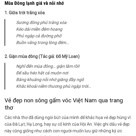
Mùa Đông lạnh giá và nỗi nhớ
1. Giữa trời trắng xóa
Sương đông phủ trắng xóa
Kéo dài miền đêm hoang
Phủ ngập cả đường phố
Buồn vắng trong lòng đêm…
2. Giận mùa đông (Tác giả: Đỗ Mỹ Loan)
Nghĩ đến mùa đông… giận lắm rồi!
Để sầu héo hắt cả muôn nơi
Bâng khuâng nỗi nhớ giăng đầy ngõ
Khắc khoải niềm thương phủ ngập trời…
Vẻ đẹp non sông gấm vóc Việt Nam qua trang
thơ
Các nhà thơ đã dùng ngòi bút của mình để khắc họa vẻ đẹp hùng vĩ
của Đà Lạt, Hạ Long, hay sự cổ kính của Hội An. Việc ghi dấu vẻ đẹp
này cũng giống như cách con người muốn lưu giữ những ký ức