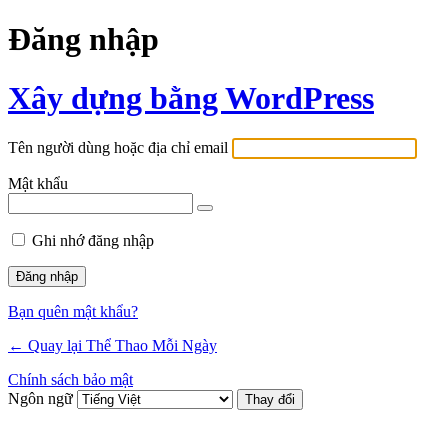
Đăng nhập
Xây dựng bằng WordPress
Tên người dùng hoặc địa chỉ email
Mật khẩu
Ghi nhớ đăng nhập
Bạn quên mật khẩu?
← Quay lại Thể Thao Mỗi Ngày
Chính sách bảo mật
Ngôn ngữ