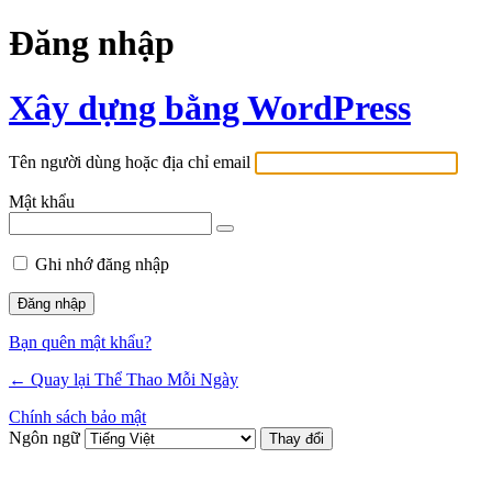
Đăng nhập
Xây dựng bằng WordPress
Tên người dùng hoặc địa chỉ email
Mật khẩu
Ghi nhớ đăng nhập
Bạn quên mật khẩu?
← Quay lại Thể Thao Mỗi Ngày
Chính sách bảo mật
Ngôn ngữ