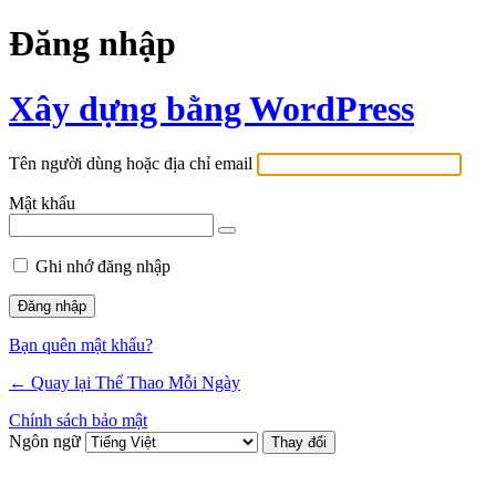
Đăng nhập
Xây dựng bằng WordPress
Tên người dùng hoặc địa chỉ email
Mật khẩu
Ghi nhớ đăng nhập
Bạn quên mật khẩu?
← Quay lại Thể Thao Mỗi Ngày
Chính sách bảo mật
Ngôn ngữ